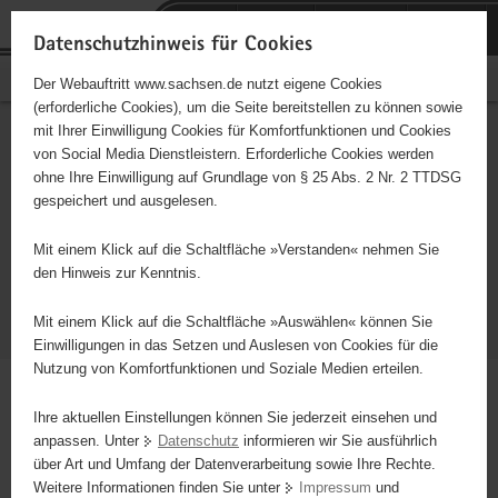
P
P
H
F
o
o
a
o
Datenschutzhinweis für Cookies
r
r
u
o
Bürgerschaftliches Engagement
Der Webauftritt www.sachsen.de nutzt eigene Cookies
t
t
p
t
(erforderliche Cookies), um die Seite bereitstellen zu können sowie
a
a
t
e
mit Ihrer Einwilligung Cookies für Komfortfunktionen und Cookies
l
l
i
r
Portalthemen
von Social Media Dienstleistern. Erforderliche Cookies werden
ü
t
n
-
ohne Ihre Einwilligung auf Grundlage von § 25 Abs. 2 Nr. 2 TTDSG
Schnelleinstieg
b
h
h
B
gespeichert und ausgelesen.
e
e
a
e
der
r
m
l
r
Mit einem Klick auf die Schaltfläche »Verstanden« nehmen Sie
Portalthemen
g
e
t
e
den Hinweis zur Kenntnis.
r
n
i
© AdobeStock/AndreyPopov
e
c
Mit einem Klick auf die Schaltfläche »Auswählen« können Sie
i
h
Einwilligungen in das Setzen und Auslesen von Cookies für die
Nutzung von Komfortfunktionen und Soziale Medien erteilen.
f
e
Ihre aktuellen Einstellungen können Sie jederzeit einsehen und
n
Hauptinhalt
anpassen. Unter
Datenschutz
informieren wir Sie ausführlich
Das Herzstück des Ehrenamtes ist das
d
über Art und Umfang der Datenverarbeitung sowie Ihre Rechte.
e
Miteinander und Füreinander der
Weitere Informationen finden Sie unter
Impressum
und
N