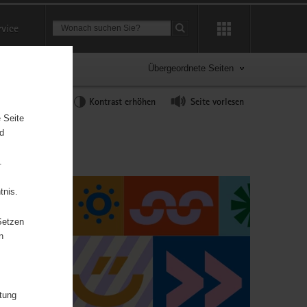
Suchbegriff
rvice
Suche starten
Übergeordnete Seiten
tgröße anpassen
Kontrast erhöhen
Seite vorlesen
 Seite
nd
.
tnis.
Setzen
n
itung