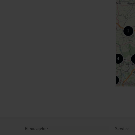
© Deutsche S
Footer-
Bereich
Herausgeber
Service