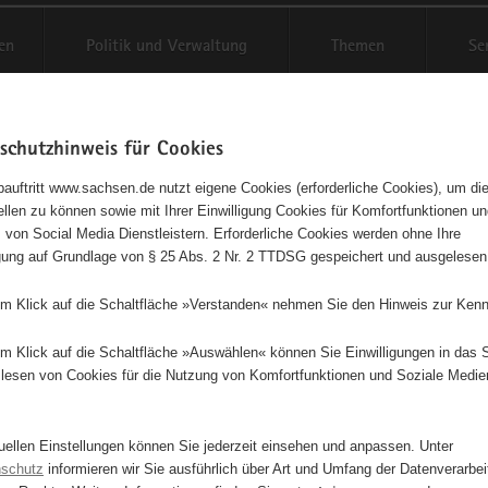
reifende
en
Politik und Verwaltung
Themen
Se
schutzhinweis für Cookies
Schrif
auftritt www.sachsen.de nutzt eigene Cookies (erforderliche Cookies), um die
tellen zu können sowie mit Ihrer Einwilligung Cookies für Komfortfunktionen u
entag 2026
t
 von Social Media Dienstleistern. Erforderliche Cookies werden ohne Ihre
igung auf Grundlage von § 25 Abs. 2 Nr. 2 TTDSG gespeichert und ausgelesen
em Klick auf die Schaltfläche »Verstanden« nehmen Sie den Hinweis zur Kenn
leinstieg
em Klick auf die Schaltfläche »Auswählen« können Sie Einwilligungen in das 
lesen von Cookies für die Nutzung von Komfortfunktionen und Soziale Medie
lthemen
tuellen Einstellungen können Sie jederzeit einsehen und anpassen. Unter
nschutz
informieren wir Sie ausführlich über Art und Umfang der Datenverarbe