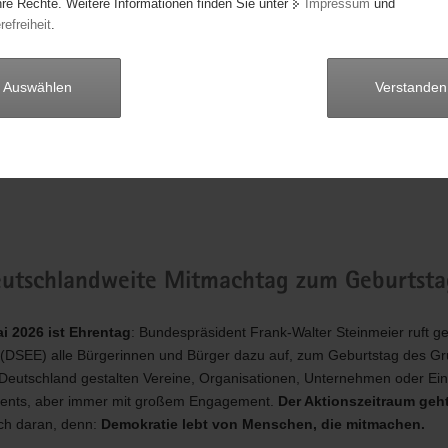
hre Rechte. Weitere Informationen finden Sie unter
Impressum
und
refreiheit
.
Auswählen
Verstanden
tiftung für Engagement und Ehrenamt
eutschlandweite Mitmachtag zum Geburtsta
i 2026 ist Ehrentag
: Bundespräsident Frank-Walter Steinmeier ruft 
(DSEE) alle Bürgerinnen und Bürger dazu auf, zum Geburtstag des Gru
n Deutschland gestalten Vereine, Organisationen, Unternehmen oder Ei
ents, aber immer mit großem Engagement.
Der Aktionszeitraum geht
sich daran, denn:
Demokratie lebt von Menschen, die mitmachen.