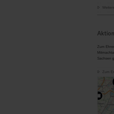
Weiter
Aktion
Zum Ehren
Mitmachta
Sachsen ge
Zum En
Schnel
der
Porta