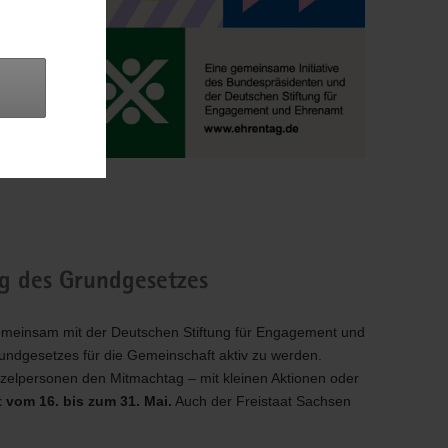
g des Grundgesetzes
gemeinsam mit der Deutschen Stiftung für Engagement und
ndgesetzes für die Gemeinschaft aktiv zu werden.
nzelpersonen den Mitmachtag – mit kleinen Aktionen oder
 vom 16. bis zum 31. Mai.
Auch der Freistaat Sachsen