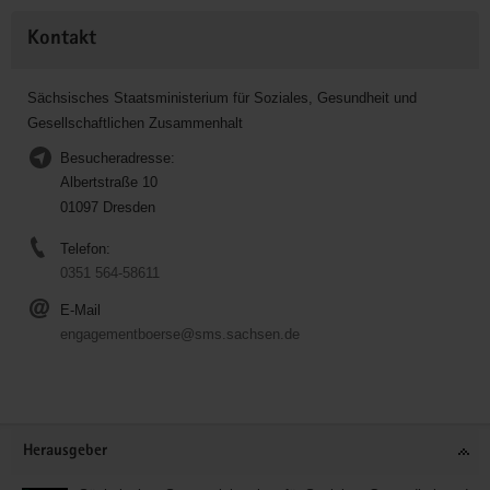
Kontakt
Sächsisches Staatsministerium für Soziales, Gesundheit und
Gesellschaftlichen Zusammenhalt
Besucheradresse:
Albertstraße 10
01097 Dresden
Telefon:
0351 564-58611
E-Mail
engagementboerse@sms.sachsen.de
Service
Herausgeber