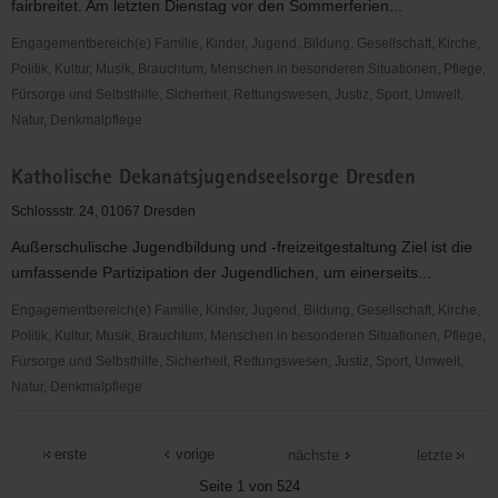
fairbreitet. Am letzten Dienstag vor den Sommerferien...
Engagementbereich(e) Familie, Kinder, Jugend, Bildung, Gesellschaft, Kirche,
Politik, Kultur, Musik, Brauchtum, Menschen in besonderen Situationen, Pflege,
Fürsorge und Selbsthilfe, Sicherheit, Rettungswesen, Justiz, Sport, Umwelt,
Natur, Denkmalpflege
Sächsische
Katholische Dekanatsjugendseelsorge Dresden
Jugendstiftung
-
Schlossstr. 24, 01067 Dresden
Projekt
Außerschulische Jugendbildung und -freizeitgestaltung Ziel ist die
"genialsozial"
umfassende Partizipation der Jugendlichen, um einerseits...
Engagementbereich(e) Familie, Kinder, Jugend, Bildung, Gesellschaft, Kirche,
Politik, Kultur, Musik, Brauchtum, Menschen in besonderen Situationen, Pflege,
Fürsorge und Selbsthilfe, Sicherheit, Rettungswesen, Justiz, Sport, Umwelt,
Natur, Denkmalpflege
Katholische
Dekanatsjugendseelsorge
erste
vorige
nächste
letzte
Dresden
Seite 1 von 524