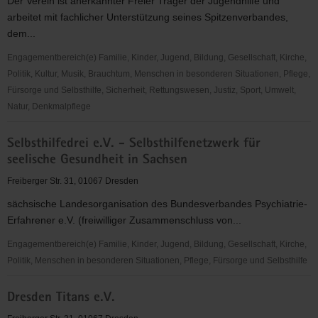
Der Verein ist anerkannter Freier Träger der Jugendhilfe und
Bautzen
arbeitet mit fachlicher Unterstützung seines Spitzenverbandes,
e.
dem...
V.
Engagementbereich(e) Familie, Kinder, Jugend, Bildung, Gesellschaft, Kirche,
Politik, Kultur, Musik, Brauchtum, Menschen in besonderen Situationen, Pflege,
Fürsorge und Selbsthilfe, Sicherheit, Rettungswesen, Justiz, Sport, Umwelt,
Natur, Denkmalpflege
KINDERKREIS
Selbsthilfedrei e.V. - Selbsthilfenetzwerk für
Vierkirchen
seelische Gesundheit in Sachsen
e.V.
Freiberger Str. 31, 01067 Dresden
sächsische Landesorganisation des Bundesverbandes Psychiatrie-
Erfahrener e.V. (freiwilliger Zusammenschluss von...
Engagementbereich(e) Familie, Kinder, Jugend, Bildung, Gesellschaft, Kirche,
Politik, Menschen in besonderen Situationen, Pflege, Fürsorge und Selbsthilfe
Selbsthilfedrei
Dresden Titans e.V.
e.V.
-