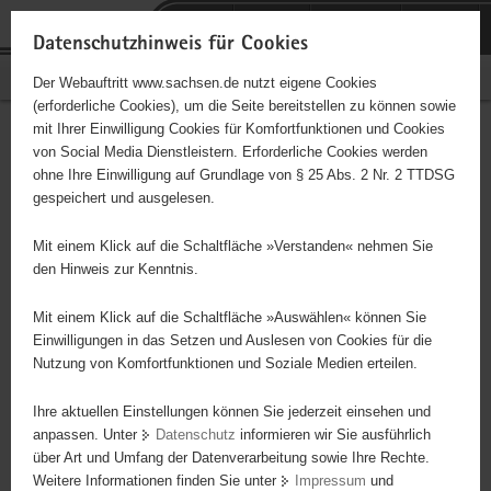
P
Portalübergreifende
o
H
Navigation
Datenschutzhinweis für Cookies
r
a
S
Bürgerschaftliches Engagement
Der Webauftritt www.sachsen.de nutzt eigene Cookies
t
u
e
(erforderliche Cookies), um die Seite bereitstellen zu können sowie
a
p
r
mit Ihrer Einwilligung Cookies für Komfortfunktionen und Cookies
l
t
v
Hauptinhalt
Engagementbörse
von Social Media Dienstleistern. Erforderliche Cookies werden
ü
i
i
ohne Ihre Einwilligung auf Grundlage von § 25 Abs. 2 Nr. 2 TTDSG
b
n
c
gespeichert und ausgelesen.
e
h
e
Ergebnisse auf Karte anzeigen
r
a
Mit einem Klick auf die Schaltfläche »Verstanden« nehmen Sie
g
l
den Hinweis zur Kenntnis.
r
t
Alles
Initiativen
Projekte
e
Mit einem Klick auf die Schaltfläche »Auswählen« können Sie
Nach Alphabet
Nach Postleitzahl
i
Einwilligungen in das Setzen und Auslesen von Cookies für die
Nutzung von Komfortfunktionen und Soziale Medien erteilen.
f
e
Ihre aktuellen Einstellungen können Sie jederzeit einsehen und
5234 Suchergebnisse in »Familie, Kinder, Jugend,
n
anpassen. Unter
Datenschutz
informieren wir Sie ausführlich
Bildung«
d
über Art und Umfang der Datenverarbeitung sowie Ihre Rechte.
e
Weitere Informationen finden Sie unter
Impressum
und
N