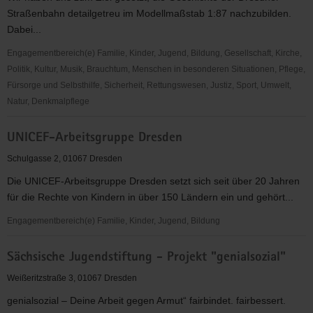
Straßenbahn detailgetreu im Modellmaßstab 1:87 nachzubilden.
Dabei...
Engagementbereich(e) Familie, Kinder, Jugend, Bildung, Gesellschaft, Kirche,
Politik, Kultur, Musik, Brauchtum, Menschen in besonderen Situationen, Pflege,
Fürsorge und Selbsthilfe, Sicherheit, Rettungswesen, Justiz, Sport, Umwelt,
Natur, Denkmalpflege
Modellstraßenbahnclub
UNICEF-Arbeitsgruppe Dresden
der
DVB
Schulgasse 2, 01067 Dresden
AG
Die UNICEF-Arbeitsgruppe Dresden setzt sich seit über 20 Jahren
e.V.
für die Rechte von Kindern in über 150 Ländern ein und gehört...
Engagementbereich(e) Familie, Kinder, Jugend, Bildung
UNICEF-
Sächsische Jugendstiftung - Projekt "genialsozial"
Arbeitsgruppe
Dresden
Weißeritzstraße 3, 01067 Dresden
genialsozial – Deine Arbeit gegen Armut“ fairbindet. fairbessert.