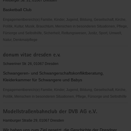
Freiberger Str. 31, 01067 Dresden
Selbsthilfenetzwerk
Basketball Club
für
seelische
Engagementbereich(e) Familie, Kinder, Jugend, Bildung, Gesellschaft, Kirche,
Gesundheit
Politik, Kultur, Musik, Brauchtum, Menschen in besonderen Situationen, Pflege,
in
Fürsorge und Selbsthilfe, Sicherheit, Rettungswesen, Justiz, Sport, Umwelt,
Sachsen
Natur, Denkmalpflege
Dresden
donum vitae dresden e.v.
Titans
e.V.
Schweriner Str. 26, 01067 Dresden
Schwangeren- und Schwangerschaftskonfliktberatung,
Kleiderkammer für Schwangere und Babys
Engagementbereich(e) Familie, Kinder, Jugend, Bildung, Gesellschaft, Kirche,
Politik, Menschen in besonderen Situationen, Pflege, Fürsorge und Selbsthilfe
donum
Modellstraßenbahnclub der DVB AG e.V.
vitae
dresden
Hamburger Straße 29, 01067 Dresden
e.v.
Wir haben uns zum Ziel gesetzt, die Geschichte der Dresdner