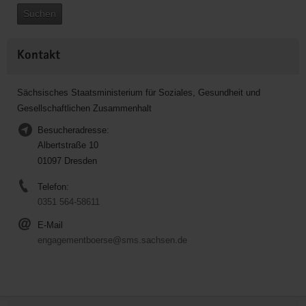
Suchen
Kontakt
Sächsisches Staatsministerium für Soziales, Gesundheit und
Gesellschaftlichen Zusammenhalt
Besucheradresse:
Albertstraße 10
01097 Dresden
Telefon:
0351 564-58611
E-Mail
engagementboerse@sms.sachsen.de
Service