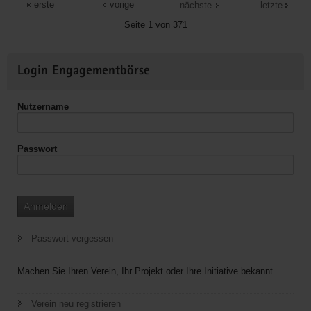
der
erste
vorige
nächste
letzte
DVB
Seite 1 von 371
AG
e.V.
Weitere
Login Engagementbörse
Informationen
Nutzername
Passwort
Anmelden
Passwort vergessen
Machen Sie Ihren Verein, Ihr Projekt oder Ihre Initiative bekannt.
Verein neu registrieren