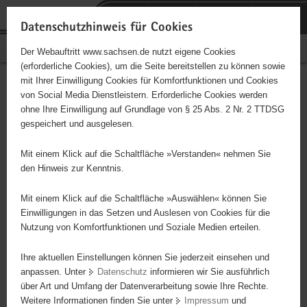
P
Portalübergreifende
o
H
Navigation
Datenschutzhinweis für Cookies
r
a
S
Bürgerschaftliches Engagement
Der Webauftritt www.sachsen.de nutzt eigene Cookies
t
u
e
(erforderliche Cookies), um die Seite bereitstellen zu können sowie
a
p
r
mit Ihrer Einwilligung Cookies für Komfortfunktionen und Cookies
l
t
v
Hauptinhalt
Engagementbörse
von Social Media Dienstleistern. Erforderliche Cookies werden
ü
i
i
ohne Ihre Einwilligung auf Grundlage von § 25 Abs. 2 Nr. 2 TTDSG
b
n
c
gespeichert und ausgelesen.
e
h
e
Ergebnisse auf Karte anzeigen
r
a
Mit einem Klick auf die Schaltfläche »Verstanden« nehmen Sie
g
l
den Hinweis zur Kenntnis.
r
t
Alles
Initiativen
Projekte
e
Mit einem Klick auf die Schaltfläche »Auswählen« können Sie
Nach Alphabet
Nach Postleitzahl
i
Einwilligungen in das Setzen und Auslesen von Cookies für die
Nutzung von Komfortfunktionen und Soziale Medien erteilen.
f
e
Ihre aktuellen Einstellungen können Sie jederzeit einsehen und
3707 Suchergebnisse in »Kultur, Musik,
n
anpassen. Unter
Datenschutz
informieren wir Sie ausführlich
Brauchtum«
d
über Art und Umfang der Datenverarbeitung sowie Ihre Rechte.
e
Weitere Informationen finden Sie unter
Impressum
und
N