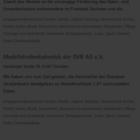
Zweck des Vereins ist die vorrangige Förderung des Natur- und
(JDAV),
Umweltschutzes insbesondere im Freistaat Sachsen und die...
Landesgeschäftsstelle
Sachsen
Engagementbereich(e) Familie, Kinder, Jugend, Bildung, Gesellschaft, Kirche,
e.V.
Politik, Kultur, Musik, Brauchtum, Menschen in besonderen Situationen, Pflege,
Fürsorge und Selbsthilfe, Sicherheit, Rettungswesen, Justiz, Sport, Umwelt,
Natur, Denkmalpflege
GRÜNE
Modellstraßenbahnclub der DVB AG e.V.
LIGA
Sachsen
Hamburger Straße 29, 01067 Dresden
e.
Wir haben uns zum Ziel gesetzt, die Geschichte der Dresdner
V.
Straßenbahn detailgetreu im Modellmaßstab 1:87 nachzubilden.
Dabei...
Engagementbereich(e) Familie, Kinder, Jugend, Bildung, Gesellschaft, Kirche,
Politik, Kultur, Musik, Brauchtum, Menschen in besonderen Situationen, Pflege,
Fürsorge und Selbsthilfe, Sicherheit, Rettungswesen, Justiz, Sport, Umwelt,
Natur, Denkmalpflege
Modellstraßenbahnclub