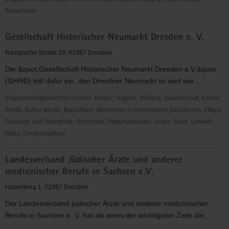
Brauchtum
»Inspiration
Gesellschaft Historischer Neumarkt Dresden e. V.
Sachsen«
e.
Rampische Straße 29, 01067 Dresden
V.
Die &quot;Gesellschaft Historischer Neumarkt Dresden e.V.&quot;
(GHND) tritt dafür ein, den Dresdner Neumarkt so weit wie...
Engagementbereich(e) Familie, Kinder, Jugend, Bildung, Gesellschaft, Kirche,
Politik, Kultur, Musik, Brauchtum, Menschen in besonderen Situationen, Pflege,
Fürsorge und Selbsthilfe, Sicherheit, Rettungswesen, Justiz, Sport, Umwelt,
Natur, Denkmalpflege
Gesellschaft
Landesverband Jüdischer Ärzte und anderer
Historischer
medizinischer Berufe in Sachsen e.V.
Neumarkt
Dresden
Hasenberg 1, 01067 Dresden
e.
Der Landesverband jüdischer Ärzte und anderer medizinischer
V.
Berufe in Sachsen e. V. hat als eines der wichtigsten Ziele die...