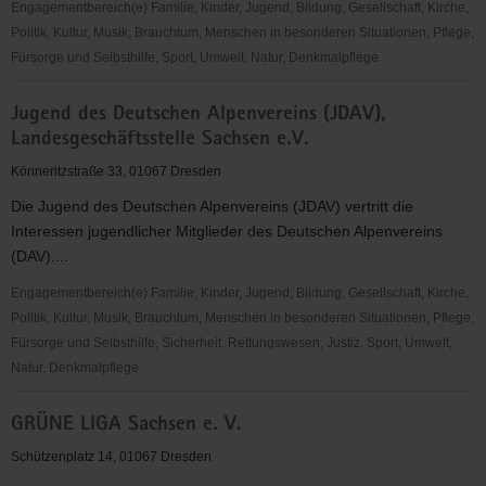
Engagementbereich(e) Familie, Kinder, Jugend, Bildung, Gesellschaft, Kirche,
Politik, Kultur, Musik, Brauchtum, Menschen in besonderen Situationen, Pflege,
Fürsorge und Selbsthilfe, Sport, Umwelt, Natur, Denkmalpflege
Landesverband
Jugend des Deutschen Alpenvereins (JDAV),
Jüdischer
Landesgeschäftsstelle Sachsen e.V.
Ärzte
und
Könneritzstraße 33, 01067 Dresden
anderer
Die Jugend des Deutschen Alpenvereins (JDAV) vertritt die
medizinischer
Interessen jugendlicher Mitglieder des Deutschen Alpenvereins
Berufe
(DAV)....
in
Sachsen
Engagementbereich(e) Familie, Kinder, Jugend, Bildung, Gesellschaft, Kirche,
e.V.
Politik, Kultur, Musik, Brauchtum, Menschen in besonderen Situationen, Pflege,
Fürsorge und Selbsthilfe, Sicherheit, Rettungswesen, Justiz, Sport, Umwelt,
Natur, Denkmalpflege
Jugend
GRÜNE LIGA Sachsen e. V.
des
Deutschen
Schützenplatz 14, 01067 Dresden
Alpenvereins