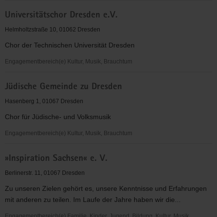
KINDERKREIS
Universitätschor Dresden e.V.
Vierkirchen
e.V.
Helmholtzstraße 10, 01062 Dresden
Chor der Technischen Universität Dresden
Engagementbereich(e) Kultur, Musik, Brauchtum
Universitätschor
Jüdische Gemeinde zu Dresden
Dresden
e.V.
Hasenberg 1, 01067 Dresden
Chor für Jüdische- und Volksmusik
Engagementbereich(e) Kultur, Musik, Brauchtum
Jüdische
»Inspiration Sachsen« e. V.
Gemeinde
zu
Berlinerstr. 11, 01067 Dresden
Dresden
Zu unseren Zielen gehört es, unsere Kenntnisse und Erfahrungen
mit anderen zu teilen. Im Laufe der Jahre haben wir die...
Engagementbereich(e) Familie, Kinder, Jugend, Bildung, Kultur, Musik,