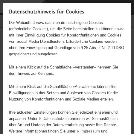
P
Portalübergreifende
o
H
Navigation
Datenschutzhinweis für Cookies
r
a
S
Bürgerschaftliches Engagement
Der Webauftritt www.sachsen.de nutzt eigene Cookies
t
u
e
(erforderliche Cookies), um die Seite bereitstellen zu können sowie
a
p
r
mit Ihrer Einwilligung Cookies für Komfortfunktionen und Cookies
l
t
v
Hauptinhalt
Engagementbörse
von Social Media Dienstleistern. Erforderliche Cookies werden
ü
i
i
ohne Ihre Einwilligung auf Grundlage von § 25 Abs. 2 Nr. 2 TTDSG
b
n
c
gespeichert und ausgelesen.
e
h
e
Ergebnisse auf Karte anzeigen
r
a
Mit einem Klick auf die Schaltfläche »Verstanden« nehmen Sie
g
l
den Hinweis zur Kenntnis.
r
t
Alles
Initiativen
Projekte
e
Mit einem Klick auf die Schaltfläche »Auswählen« können Sie
Nach Alphabet
Nach Postleitzahl
i
Einwilligungen in das Setzen und Auslesen von Cookies für die
Nutzung von Komfortfunktionen und Soziale Medien erteilen.
f
e
Ihre aktuellen Einstellungen können Sie jederzeit einsehen und
2437 Suchergebnisse in »Menschen in
n
anpassen. Unter
Datenschutz
informieren wir Sie ausführlich
besonderen Situationen«
d
über Art und Umfang der Datenverarbeitung sowie Ihre Rechte.
e
Weitere Informationen finden Sie unter
Impressum
und
N