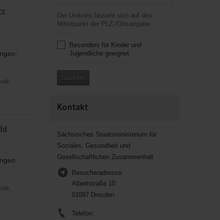
tz
Der Umkreis bezieht sich auf den
Mittelpunkt der PLZ-/Ortsangabe.
Besonders für Kinder und
ungen:
Jugendliche geeignet
Suchen
usik,
Kontakt
ld
Sächsisches Staatsministerium für
Soziales, Gesundheit und
Gesellschaftlichen Zusammenhalt
ungen:
Besucheradresse:
Albertstraße 10
usik,
01097 Dresden
Telefon: