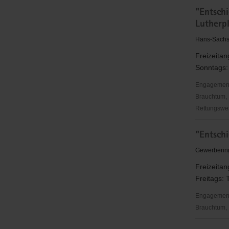
"Entschie
"Entsch
für
Lutherpl
Christus"
(EC)
Hans-Sachs-
Kinder-
Freizeitan
&
Sonntags: 
Jugendarb
Chemnitz
Engagementbe
Ebersdorf
Brauchtum, 
Rettungswes
"Entschie
"Entsch
für
Christus"
Gewerberin
(EC)
Freizeitan
Kinder-
Freitags: 
&
Jugendarb
Engagementbe
Chemnitz
Brauchtum, 
Lutherplat
"Entschie