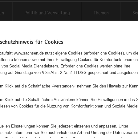
en
Politik und Verwaltung
Themen
Se
schutzhinweis für Cookies
Schriftgröße anpassen
Kontr
auftritt www.sachsen.de nutzt eigene Cookies (erforderliche Cookies), um die
tellen zu können sowie mit Ihrer Einwilligung Cookies für Komfortfunktionen u
t
agementbörse
 von Social Media Dienstleistern. Erforderliche Cookies werden ohne Ihre
igung auf Grundlage von § 25 Abs. 2 Nr. 2 TTDSG gespeichert und ausgelesen
isse auf Karte anzeigen
em Klick auf die Schaltfläche »Verstanden« nehmen Sie den Hinweis zur Kenn
em Klick auf die Schaltfläche »Auswählen« können Sie Einwilligungen in das 
Initiativen
Projekte
Nach Alphabet
Nach Post
lesen von Cookies für die Nutzung von Komfortfunktionen und Soziale Medie
tuellen Einstellungen können Sie jederzeit einsehen und anpassen. Unter
7 Suchergebnisse in »Menschen in besonderen Situatio
nschutz
informieren wir Sie ausführlich über Art und Umfang der Datenverarbe