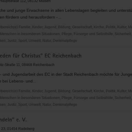
 Hauptstraße 112, 08132 Mülsen
che und junge Erwachsene in allen Lebenslagen begleiten und unterstü
n fördern und herausfordern -...
reich(e) Familie, Kinder, Jugend, Bildung, Gesellschaft, Kirche, Politik, Kultur, M
Menschen in besonderen Situationen, Pflege, Fürsorge und Selbsthilfe, Sicherheit,
en, Justiz, Sport, Umwelt, Natur, Denkmalpflege
den
ieden für Christus" EC Reichenbach
itz-Straße 11, 08468 Reichenbach
r- und Jugendarbeit des EC in der Stadt Reichenbach möchte für Jung
n bei Lebens- und...
is
reich(e) Familie, Kinder, Jugend, Bildung, Gesellschaft, Kirche, Politik, Kultur, M
Menschen in besonderen Situationen, Pflege, Fürsorge und Selbsthilfe, Sicherheit,
en, Justiz, Sport, Umwelt, Natur, Denkmalpflege
den
ndeln" e. V.
e 23, 01454 Radeberg