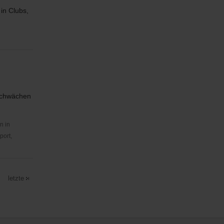
in Clubs,
sschwächen
n in
port,
letzte