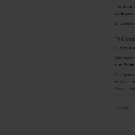
EC
- Verkauf 
Reichenb
caritative
Engagementb
"Fair
"Fit un
handeln"
e.
Südstraße 9
V.
Antigewalt
und Behi
Engagementb
besonderen S
Umwelt, Nat
"Fit
und
erste
selbstbew
gegen
Gewalt"
Karate
Service