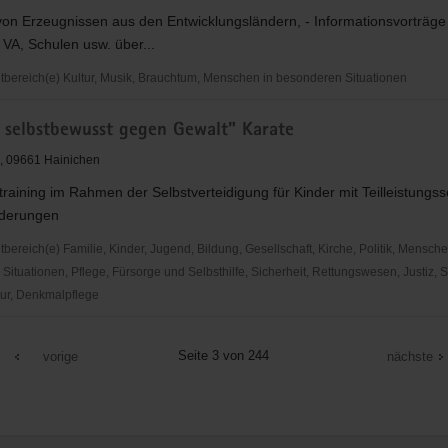
von Erzeugnissen aus den Entwicklungsländern, - Informationsvorträge 
ach
n VA, Schulen usw. über...
ereich(e) Kultur, Musik, Brauchtum, Menschen in besonderen Situationen
d selbstbewusst gegen Gewalt" Karate
, 09661 Hainichen
training im Rahmen der Selbstverteidigung für Kinder mit Teilleistung
nderungen
ereich(e) Familie, Kinder, Jugend, Bildung, Gesellschaft, Kirche, Politik, Mensche
ituationen, Pflege, Fürsorge und Selbsthilfe, Sicherheit, Rettungswesen, Justiz, S
ur, Denkmalpflege
Seite 3 von 244
vorige
nächste
usst