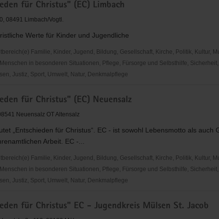
eden für Christus" (EC) Limbach
10, 08491 Limbach/Vogtl.
hristliche Werte für Kinder und Jugendliche
reich(e) Familie, Kinder, Jugend, Bildung, Gesellschaft, Kirche, Politik, Kultur, M
eit
Menschen in besonderen Situationen, Pflege, Fürsorge und Selbsthilfe, Sicherheit,
en, Justiz, Sport, Umwelt, Natur, Denkmalpflege
den
eden für Christus" (EC) Neuensalz
, 08541 Neuensalz OT Altensalz
tet „Entschieden für Christus“. EC - ist sowohl Lebensmotto als auch
renamtlichen Arbeit. EC -...
reich(e) Familie, Kinder, Jugend, Bildung, Gesellschaft, Kirche, Politik, Kultur, M
Menschen in besonderen Situationen, Pflege, Fürsorge und Selbsthilfe, Sicherheit,
en, Justiz, Sport, Umwelt, Natur, Denkmalpflege
den
eden für Christus" EC - Jugendkreis Mülsen St. Jacob