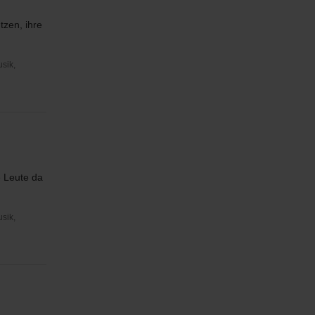
tzen, ihre
usik,
e Leute da
usik,