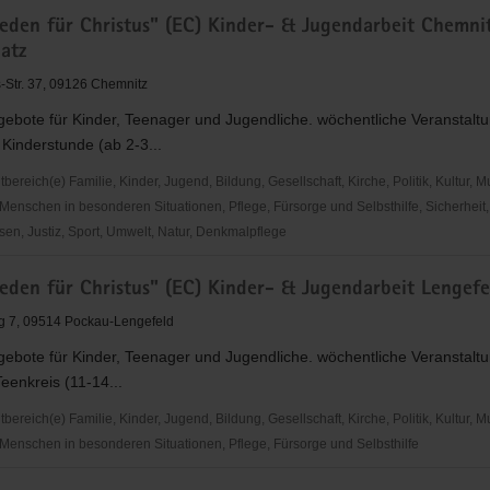
den
ieden für Christus" (EC) Kinder- & Jugendarbeit Chemni
atz
Str. 37, 09126 Chemnitz
gebote für Kinder, Teenager und Jugendliche. wöchentliche Veranstalt
Kinderstunde (ab 2-3...
eit
reich(e) Familie, Kinder, Jugend, Bildung, Gesellschaft, Kirche, Politik, Kultur, M
Menschen in besonderen Situationen, Pflege, Fürsorge und Selbsthilfe, Sicherheit,
en, Justiz, Sport, Umwelt, Natur, Denkmalpflege
den
ieden für Christus" (EC) Kinder- & Jugendarbeit Lengefe
g 7, 09514 Pockau-Lengefeld
gebote für Kinder, Teenager und Jugendliche. wöchentliche Veranstalt
Teenkreis (11-14...
eit
reich(e) Familie, Kinder, Jugend, Bildung, Gesellschaft, Kirche, Politik, Kultur, M
Menschen in besonderen Situationen, Pflege, Fürsorge und Selbsthilfe
z
den