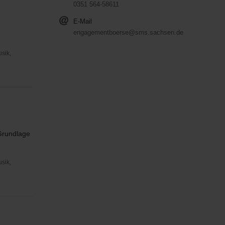
0351 564-58611
E-Mail
engagementboerse@sms.sachsen.de
usik,
 Grundlage
usik,