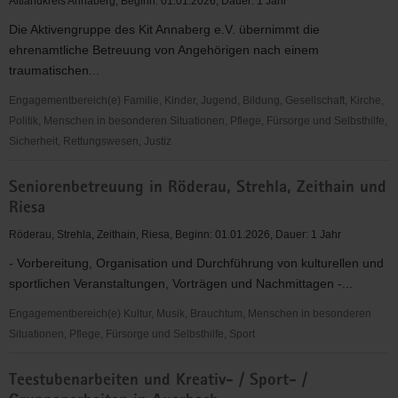
Altlandkreis Annaberg, Beginn: 01.01.2026, Dauer: 1 Jahr
Die Aktivengruppe des Kit Annaberg e.V. übernimmt die
ehrenamtliche Betreuung von Angehörigen nach einem
traumatischen...
Engagementbereich(e) Familie, Kinder, Jugend, Bildung, Gesellschaft, Kirche,
Politik, Menschen in besonderen Situationen, Pflege, Fürsorge und Selbsthilfe,
Sicherheit, Rettungswesen, Justiz
KIT
Seniorenbetreuung in Röderau, Strehla, Zeithain und
im
Riesa
Bereich
Altlandkreis
Röderau, Strehla, Zeithain, Riesa, Beginn: 01.01.2026, Dauer: 1 Jahr
Annaberg
- Vorbereitung, Organisation und Durchführung von kulturellen und
sportlichen Veranstaltungen, Vorträgen und Nachmittagen -...
Engagementbereich(e) Kultur, Musik, Brauchtum, Menschen in besonderen
Situationen, Pflege, Fürsorge und Selbsthilfe, Sport
Seniorenbetreuung
Teestubenarbeiten und Kreativ- / Sport- /
in