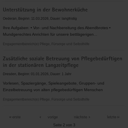
Teestubenarbeiten
Unterstützung in der Bewohnerküche
und
Kreativ-
Oederan, Beginn: 11.03.2026, Dauer: langfristig
/
Ihre Aufgaben: • Vor- und Nachbereitung des Abendbrotes •
Sport-
Mundgerechtes Anrichten für unsere bettlägerigen...
/
Gruppenarbeiten
Engagementbereich(e) Pflege, Fürsorge und Selbsthilfe
in
Unterstützung
Oelsnitz
Zusätzliche soziale Betreuung von Pflegebedürftigen
in
und
in der stationären Langzeitpflege
der
Adorf
Bewohnerküche
Dresden, Beginn: 01.01.2026, Dauer: 1 Jahr
Vorlesen, Spaziergänge, Spieleangebote, Gruppen- und
Einzelbetreuung von alten pflegebedürftigen Menschen
Engagementbereich(e) Pflege, Fürsorge und Selbsthilfe
Zusätzliche
soziale
erste
vorige
nächste
letzte
Betreuung
Seite 2 von 3