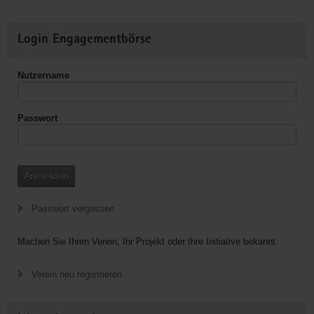
von
Pflegebedürftigen
Weitere
in
Login Engagementbörse
Informationen
der
stationären
Nutzername
Langzeitpflege
Passwort
Anmelden
Passwort vergessen
Machen Sie Ihren Verein, Ihr Projekt oder Ihre Initiative bekannt.
Verein neu registrieren