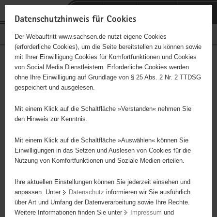
P
Portalübergreifende
o
H
Navigation
Datenschutzhinweis für Cookies
r
a
S
Bürgerschaftliches Engagement
Der Webauftritt www.sachsen.de nutzt eigene Cookies
t
u
e
(erforderliche Cookies), um die Seite bereitstellen zu können sowie
a
p
r
mit Ihrer Einwilligung Cookies für Komfortfunktionen und Cookies
l
t
v
Hauptinhalt
Engagementbörse
von Social Media Dienstleistern. Erforderliche Cookies werden
ü
i
i
ohne Ihre Einwilligung auf Grundlage von § 25 Abs. 2 Nr. 2 TTDSG
b
n
c
gespeichert und ausgelesen.
e
h
e
Ergebnisse auf Karte anzeigen
r
a
Mit einem Klick auf die Schaltfläche »Verstanden« nehmen Sie
g
l
den Hinweis zur Kenntnis.
r
t
Alles
Initiativen
Projekte
e
Mit einem Klick auf die Schaltfläche »Auswählen« können Sie
Nach Alphabet
Nach Postleitzahl
i
Einwilligungen in das Setzen und Auslesen von Cookies für die
Nutzung von Komfortfunktionen und Soziale Medien erteilen.
f
e
Ihre aktuellen Einstellungen können Sie jederzeit einsehen und
21 Suchergebnisse in »Pflege, Fürsorge und
n
anpassen. Unter
Datenschutz
informieren wir Sie ausführlich
Selbsthilfe«
d
über Art und Umfang der Datenverarbeitung sowie Ihre Rechte.
e
Weitere Informationen finden Sie unter
Impressum
und
N