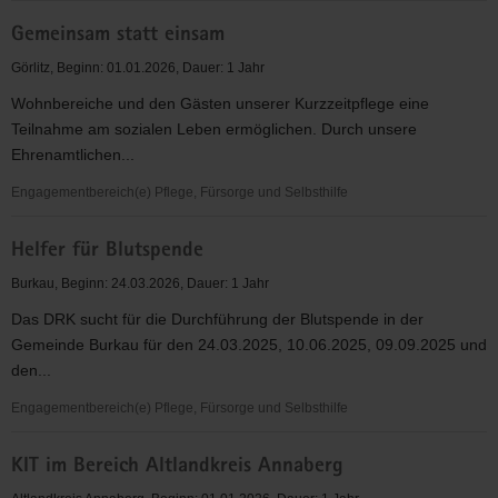
Flashpoint
Gemeinsam statt einsam
/
Teestuben-
Görlitz, Beginn: 01.01.2026, Dauer: 1 Jahr
und
Wohnbereiche und den Gästen unserer Kurzzeitpflege eine
Gruppenarbeit
Teilnahme am sozialen Leben ermöglichen. Durch unsere
in
Ehrenamtlichen...
Plauen
Engagementbereich(e) Pflege, Fürsorge und Selbsthilfe
Gemeinsam
Helfer für Blutspende
statt
einsam
Burkau, Beginn: 24.03.2026, Dauer: 1 Jahr
Das DRK sucht für die Durchführung der Blutspende in der
Gemeinde Burkau für den 24.03.2025, 10.06.2025, 09.09.2025 und
den...
Engagementbereich(e) Pflege, Fürsorge und Selbsthilfe
Helfer
KIT im Bereich Altlandkreis Annaberg
für
Blutspende