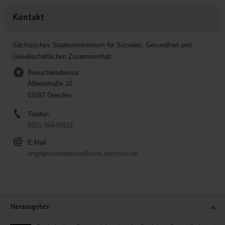
Kontakt
Sächsisches Staatsministerium für Soziales, Gesundheit und
Gesellschaftlichen Zusammenhalt
Besucheradresse:
Albertstraße 10
01097 Dresden
Telefon:
0351 564-58611
E-Mail
engagementboerse@sms.sachsen.de
Service
Herausgeber