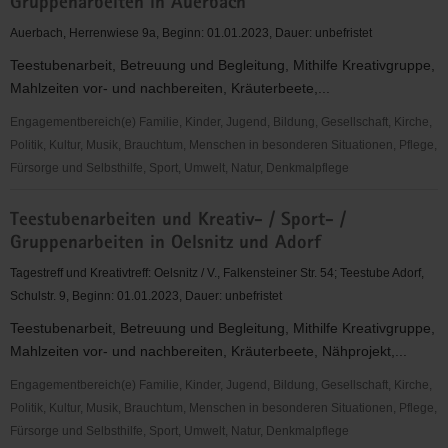
Gruppenarbeiten in Auerbach
Röderau,
Strehla,
Auerbach, Herrenwiese 9a, Beginn: 01.01.2023, Dauer: unbefristet
Zeithain
Teestubenarbeit, Betreuung und Begleitung, Mithilfe Kreativgruppe,
und
Mahlzeiten vor- und nachbereiten, Kräuterbeete,...
Riesa
Engagementbereich(e) Familie, Kinder, Jugend, Bildung, Gesellschaft, Kirche,
Politik, Kultur, Musik, Brauchtum, Menschen in besonderen Situationen, Pflege,
Fürsorge und Selbsthilfe, Sport, Umwelt, Natur, Denkmalpflege
Teestubenarbeiten
Teestubenarbeiten und Kreativ- / Sport- /
und
Gruppenarbeiten in Oelsnitz und Adorf
Kreativ-
/
Tagestreff und Kreativtreff: Oelsnitz / V., Falkensteiner Str. 54; Teestube Adorf,
Sport-
Schulstr. 9, Beginn: 01.01.2023, Dauer: unbefristet
/
Teestubenarbeit, Betreuung und Begleitung, Mithilfe Kreativgruppe,
Gruppenarbeiten
Mahlzeiten vor- und nachbereiten, Kräuterbeete, Nähprojekt,...
in
Auerbach
Engagementbereich(e) Familie, Kinder, Jugend, Bildung, Gesellschaft, Kirche,
Politik, Kultur, Musik, Brauchtum, Menschen in besonderen Situationen, Pflege,
Fürsorge und Selbsthilfe, Sport, Umwelt, Natur, Denkmalpflege