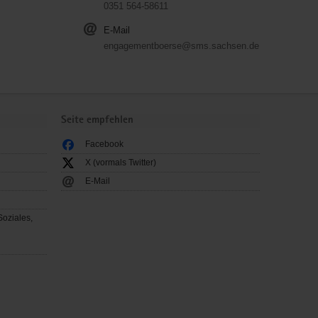
0351 564-58611
E-Mail
engagementboerse@sms.sachsen.de
Seite empfehlen
Facebook
X (vormals Twitter)
E-Mail
Soziales,