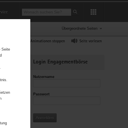
Suchbegriff
rvice
Suche starten
Übergeordnete Seiten
ast erhöhen
Animationen stoppen
Seite vorlesen
 Seite
nd
Weitere
Login Engagementbörse
Informationen
.
Nutzername
tnis.
Setzen
Passwort
leitzahl
n
Anmelden
e«
itung