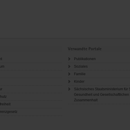
Verwandte Portale
ht
Publikationen
sum
Soziales
Familie
Kinder
ur
Sächsisches Staatsministerium für 
Gesundheit und Gesellschaftlichen
hutz
Zusammenhalt
freiheit
renzgesetz