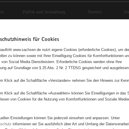
en
Politik und Verwaltung
Themen
Se
schutzhinweis für Cookies
Schriftgröße anpassen
Kontr
auftritt www.sachsen.de nutzt eigene Cookies (erforderliche Cookies), um die
tellen zu können sowie mit Ihrer Einwilligung Cookies für Komfortfunktionen u
t
agementbörse
 von Social Media Dienstleistern. Erforderliche Cookies werden ohne Ihre
igung auf Grundlage von § 25 Abs. 2 Nr. 2 TTDSG gespeichert und ausgelesen
isse auf Karte anzeigen
em Klick auf die Schaltfläche »Verstanden« nehmen Sie den Hinweis zur Kenn
em Klick auf die Schaltfläche »Auswählen« können Sie Einwilligungen in das 
Initiativen
Projekte
Nach Alphabet
Nach Post
lesen von Cookies für die Nutzung von Komfortfunktionen und Soziale Medie
tuellen Einstellungen können Sie jederzeit einsehen und anpassen. Unter
950 Suchergebnisse in »Pflege, Fürsorge und Selbsthilf
nschutz
informieren wir Sie ausführlich über Art und Umfang der Datenverarbe