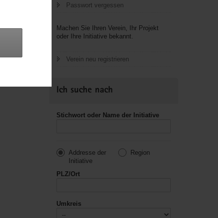
Passwort vergessen
letzte
Machen Sie Ihren Verein, Ihr Projekt
oder Ihre Initiative bekannt.
Verein neu registrieren
Ich suche nach
Stichwort oder Name der Initiative
Addresse der
Region
Initiative
PLZ/Ort
Umkreis