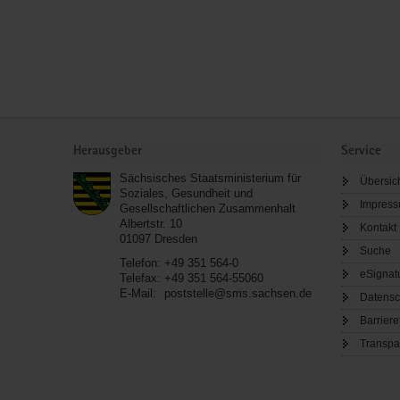
Service
Herausgeber
Service
Sächsisches Staatsministerium für
Übersic
Soziales, Gesundheit und
Impres
Gesellschaftlichen Zusammenhalt
Albertstr. 10
Kontakt
01097
Dresden
Suche
Telefon:
+49 351 564-0
eSignat
Telefax:
+49 351 564-55060
E-Mail:
poststelle@sms.sachsen.de
Datensc
Barriere
Transpa