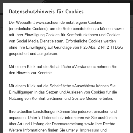
P
Portalübergreifende
o
H
Navigation
Datenschutzhinweis für Cookies
r
a
S
Bürgerschaftliches Engagement
Der Webauftritt www.sachsen.de nutzt eigene Cookies
t
u
e
(erforderliche Cookies), um die Seite bereitstellen zu können sowie
a
p
r
mit Ihrer Einwilligung Cookies für Komfortfunktionen und Cookies
l
t
v
Hauptinhalt
Engagementbörse
von Social Media Dienstleistern. Erforderliche Cookies werden
ü
i
i
ohne Ihre Einwilligung auf Grundlage von § 25 Abs. 2 Nr. 2 TTDSG
b
n
c
gespeichert und ausgelesen.
e
h
e
Ergebnisse auf Karte anzeigen
r
a
Mit einem Klick auf die Schaltfläche »Verstanden« nehmen Sie
g
l
den Hinweis zur Kenntnis.
r
t
Alles
Initiativen
Projekte
e
Mit einem Klick auf die Schaltfläche »Auswählen« können Sie
Nach Alphabet
Nach Postleitzahl
i
Einwilligungen in das Setzen und Auslesen von Cookies für die
Nutzung von Komfortfunktionen und Soziale Medien erteilen.
f
e
Ihre aktuellen Einstellungen können Sie jederzeit einsehen und
3950 Suchergebnisse in »Pflege, Fürsorge und
n
anpassen. Unter
Datenschutz
informieren wir Sie ausführlich
Selbsthilfe«
d
über Art und Umfang der Datenverarbeitung sowie Ihre Rechte.
e
Weitere Informationen finden Sie unter
Impressum
und
N