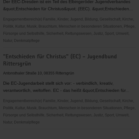
Der EEC-Dresden ist ein Teil des Elbingeröder Jugendverbandes
&quot;Entschieden für Christus&quot; (EEC). &quot;Entschieden...
Engagementbereich(e) Familie, Kinder, Jugend, Bildung, Gesellschaft, Kirche,
Politik, Kultur, Musik, Brauchtum, Menschen in besonderen Situationen, Pflege,
Fürsorge und Selbsthilfe, Sicherheit, Rettungswesen, Justiz, Sport, Umwelt,
Natur, Denkmalpflege
"Entschieden
"Entschieden für Christus" (EC) - Jugendbund
für
Rittersgrün
Christus"
(EC)
Antonsthaler Straße 10, 08355 Rittersgrün
-
Die EC-Jugendarbeit stellt sich vor: - verbindlich, kreativ,
Elbingeröder
verantwortlich, weltoffen. EC - das heißt &quot;Entschieden für...
Jugendverband
(EEC)
Engagementbereich(e) Familie, Kinder, Jugend, Bildung, Gesellschaft, Kirche,
Gruppe
Politik, Kultur, Musik, Brauchtum, Menschen in besonderen Situationen, Pflege,
Dresden
Fürsorge und Selbsthilfe, Sicherheit, Rettungswesen, Justiz, Sport, Umwelt,
Natur, Denkmalpflege
"Entschieden