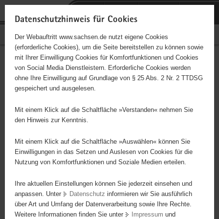
P
Portalübergreifende
o
H
Navigation
Datenschutzhinweis für Cookies
r
a
S
Bürgerschaftliches Engagement
Der Webauftritt www.sachsen.de nutzt eigene Cookies
t
u
e
(erforderliche Cookies), um die Seite bereitstellen zu können sowie
a
p
r
mit Ihrer Einwilligung Cookies für Komfortfunktionen und Cookies
l
t
v
Hauptinhalt
Engagementbörse
von Social Media Dienstleistern. Erforderliche Cookies werden
ü
i
i
ohne Ihre Einwilligung auf Grundlage von § 25 Abs. 2 Nr. 2 TTDSG
b
n
c
gespeichert und ausgelesen.
e
h
e
Ergebnisse auf Karte anzeigen
r
a
Mit einem Klick auf die Schaltfläche »Verstanden« nehmen Sie
g
l
den Hinweis zur Kenntnis.
r
t
Alles
Initiativen
Projekte
e
Mit einem Klick auf die Schaltfläche »Auswählen« können Sie
Nach Alphabet
Nach Postleitzahl
i
Einwilligungen in das Setzen und Auslesen von Cookies für die
Nutzung von Komfortfunktionen und Soziale Medien erteilen.
f
e
Ihre aktuellen Einstellungen können Sie jederzeit einsehen und
3950 Suchergebnisse in »Pflege, Fürsorge und
n
anpassen. Unter
Datenschutz
informieren wir Sie ausführlich
Selbsthilfe«
d
über Art und Umfang der Datenverarbeitung sowie Ihre Rechte.
e
Weitere Informationen finden Sie unter
Impressum
und
N