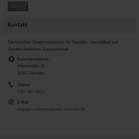
Suchen
Kontakt
Sächsisches Staatsministerium für Soziales, Gesundheit und
Gesellschaftlichen Zusammenhalt
Besucheradresse:
Albertstraße 10
01097 Dresden
Telefon:
0351 564-58611
E-Mail
engagementboerse@sms.sachsen.de
Service