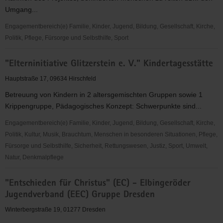
Umgang...
Engagementbereich(e) Familie, Kinder, Jugend, Bildung, Gesellschaft, Kirche,
Politik, Pflege, Fürsorge und Selbsthilfe, Sport
"Die
"Elterninitiative Glitzerstein e. V." Kindertagesstätte
Grenzreiter"
e.
Hauptstraße 17, 09634 Hirschfeld
V.
Betreuung von Kindern in 2 altersgemischten Gruppen sowie 1
Krippengruppe, Pädagogisches Konzept: Schwerpunkte sind...
Engagementbereich(e) Familie, Kinder, Jugend, Bildung, Gesellschaft, Kirche,
Politik, Kultur, Musik, Brauchtum, Menschen in besonderen Situationen, Pflege,
Fürsorge und Selbsthilfe, Sicherheit, Rettungswesen, Justiz, Sport, Umwelt,
Natur, Denkmalpflege
"Elterninitiative
"Entschieden für Christus" (EC) - Elbingeröder
Glitzerstein
Jugendverband (EEC) Gruppe Dresden
e.
V."
Winterbergstraße 19, 01277 Dresden
Kindertagesstätte