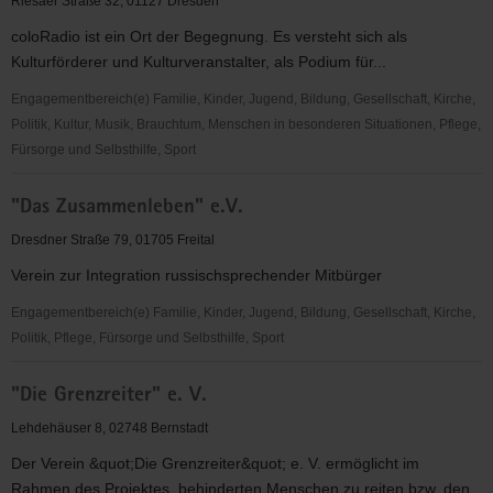
Riesaer Straße 32, 01127 Dresden
V.
coloRadio ist ein Ort der Begegnung. Es versteht sich als
Kulturförderer und Kulturveranstalter, als Podium für...
Engagementbereich(e) Familie, Kinder, Jugend, Bildung, Gesellschaft, Kirche,
Politik, Kultur, Musik, Brauchtum, Menschen in besonderen Situationen, Pflege,
Fürsorge und Selbsthilfe, Sport
"coloRadio"
"Das Zusammenleben" e.V.
Radio-
Initiative
Dresdner Straße 79, 01705 Freital
Dresden
Verein zur Integration russischsprechender Mitbürger
e.V.
Engagementbereich(e) Familie, Kinder, Jugend, Bildung, Gesellschaft, Kirche,
Politik, Pflege, Fürsorge und Selbsthilfe, Sport
"Das
"Die Grenzreiter" e. V.
Zusammenleben"
e.V.
Lehdehäuser 8, 02748 Bernstadt
Der Verein &quot;Die Grenzreiter&quot; e. V. ermöglicht im
Rahmen des Projektes, behinderten Menschen zu reiten bzw. den