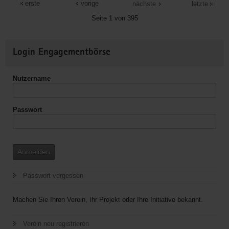
für
erste
vorige
nächste
letzte
Christus"
Seite 1 von 395
(EC)
-
Weitere
Jugendbund
Login Engagementbörse
Informationen
Rittersgrün
Nutzername
Passwort
Anmelden
Passwort vergessen
Machen Sie Ihren Verein, Ihr Projekt oder Ihre Initiative bekannt.
Verein neu registrieren