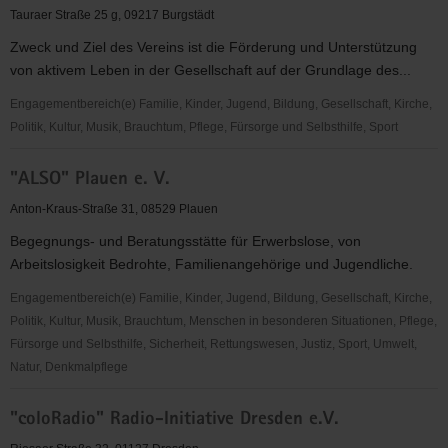
e.
Tauraer Straße 25 g, 09217 Burgstädt
V.
Zweck und Ziel des Vereins ist die Förderung und Unterstützung
von aktivem Leben in der Gesellschaft auf der Grundlage des...
Engagementbereich(e) Familie, Kinder, Jugend, Bildung, Gesellschaft, Kirche,
Politik, Kultur, Musik, Brauchtum, Pflege, Fürsorge und Selbsthilfe, Sport
"Aktiv
"ALSO" Plauen e. V.
leben."
-
Anton-Kraus-Straße 31, 08529 Plauen
der
Begegnungs- und Beratungsstätte für Erwerbslose, von
Verein
Arbeitslosigkeit Bedrohte, Familienangehörige und Jugendliche.
für
Kultur,
Engagementbereich(e) Familie, Kinder, Jugend, Bildung, Gesellschaft, Kirche,
Bildung
Politik, Kultur, Musik, Brauchtum, Menschen in besonderen Situationen, Pflege,
und
Fürsorge und Selbsthilfe, Sicherheit, Rettungswesen, Justiz, Sport, Umwelt,
Begegnung
Natur, Denkmalpflege
e.
"ALSO"
V.
"coloRadio" Radio-Initiative Dresden e.V.
Plauen
e.