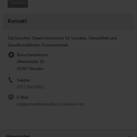
Suchen
Kontakt
Sächsisches Staatsministerium für Soziales, Gesundheit und
Gesellschaftlichen Zusammenhalt
Besucheradresse:
Albertstraße 10
01097 Dresden
Telefon:
0351 564-58611
E-Mail
engagementboerse@sms.sachsen.de
Service
Herausgeber