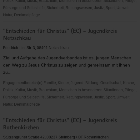
Politik, Kultur, Musik, Brauchtum, Menschen in besonderen Situationen, Pflege,
Fürsorge und Selbsthilfe, Sicherheit, Rettungswesen, Justiz, Sport, Umwelt,
Natur, Denkmalpflege
"Entschieden
"Entschieden für Christus" (EC) - Jugendkreis
für
Netzschkau
Christus"
(EC)
Friedrich-List-Str. 3, 08491 Netzschkau
-
Ziel und Aufgabe des Jugendverbandes ist es, jungen Menschen
Jugendkreis
den Weg zu Jesus Christus zu zeigen und gemeinsam mit ihnen
Mittweida
zu...
Engagementbereich(e) Familie, Kinder, Jugend, Bildung, Gesellschaft, Kirche,
Politik, Kultur, Musik, Brauchtum, Menschen in besonderen Situationen, Pflege,
Fürsorge und Selbsthilfe, Sicherheit, Rettungswesen, Justiz, Sport, Umwelt,
Natur, Denkmalpflege
"Entschieden
"Entschieden für Christus" (EC) - Jugendkreis
für
Rothenkirchen
Christus"
(EC)
Stützengrüner Straße 42, 08237 Steinberg / OT Rothenkirchen