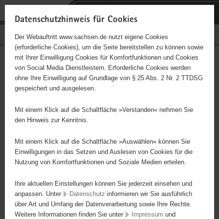
P
Portalübergreifende
o
H
Navigation
Datenschutzhinweis für Cookies
r
a
S
Bürgerschaftliches Engagement
Der Webauftritt www.sachsen.de nutzt eigene Cookies
t
u
e
(erforderliche Cookies), um die Seite bereitstellen zu können sowie
a
p
r
mit Ihrer Einwilligung Cookies für Komfortfunktionen und Cookies
l
t
v
Hauptinhalt
Engagementbörse
von Social Media Dienstleistern. Erforderliche Cookies werden
ü
i
i
ohne Ihre Einwilligung auf Grundlage von § 25 Abs. 2 Nr. 2 TTDSG
b
n
c
gespeichert und ausgelesen.
e
h
e
Ergebnisse auf Karte anzeigen
r
a
Mit einem Klick auf die Schaltfläche »Verstanden« nehmen Sie
g
l
den Hinweis zur Kenntnis.
r
t
Alles
Initiativen
Projekte
e
Mit einem Klick auf die Schaltfläche »Auswählen« können Sie
Nach Alphabet
Nach Postleitzahl
i
Einwilligungen in das Setzen und Auslesen von Cookies für die
Nutzung von Komfortfunktionen und Soziale Medien erteilen.
f
e
Ihre aktuellen Einstellungen können Sie jederzeit einsehen und
3950 Suchergebnisse in »Pflege, Fürsorge und
n
anpassen. Unter
Datenschutz
informieren wir Sie ausführlich
Selbsthilfe«
d
über Art und Umfang der Datenverarbeitung sowie Ihre Rechte.
e
Weitere Informationen finden Sie unter
Impressum
und
N