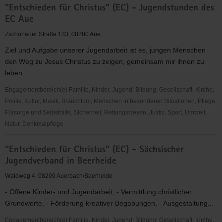
"Entschieden für Christus" (EC) - Jugendstunden des
für
EC Aue
Christus"
(EC)
Zschorlauer Straße 133, 08280 Aue
-
Ziel und Aufgabe unserer Jugendarbeit ist es, jungen Menschen
Jugendkreis
den Weg zu Jesus Christus zu zeigen, gemeinsam mir ihnen zu
Zwota
leben...
Zechenbach
Engagementbereich(e) Familie, Kinder, Jugend, Bildung, Gesellschaft, Kirche,
Politik, Kultur, Musik, Brauchtum, Menschen in besonderen Situationen, Pflege,
Fürsorge und Selbsthilfe, Sicherheit, Rettungswesen, Justiz, Sport, Umwelt,
Natur, Denkmalpflege
"Entschieden
"Entschieden für Christus" (EC) - Sächsischer
für
Jugendverband in Beerheide
Christus"
(EC)
Waldweg 4, 08209 Auerbach/Beerheide
-
- Offene Kinder- und Jugendarbeit, - Vermittlung christlicher
Jugendstunden
Grundwerte, - Förderung kreativer Begabungen, - Ausgestaltung...
des
EC
Engagementbereich(e) Familie, Kinder, Jugend, Bildung, Gesellschaft, Kirche,