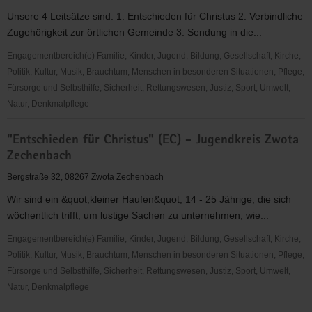
-
Unsere 4 Leitsätze sind: 1. Entschieden für Christus 2. Verbindliche
Jugendkreis
Zugehörigkeit zur örtlichen Gemeinde 3. Sendung in die...
Netzschkau
Engagementbereich(e) Familie, Kinder, Jugend, Bildung, Gesellschaft, Kirche,
Politik, Kultur, Musik, Brauchtum, Menschen in besonderen Situationen, Pflege,
Fürsorge und Selbsthilfe, Sicherheit, Rettungswesen, Justiz, Sport, Umwelt,
Natur, Denkmalpflege
"Entschieden
"Entschieden für Christus" (EC) - Jugendkreis Zwota
für
Zechenbach
Christus"
(EC)
Bergstraße 32, 08267 Zwota Zechenbach
-
Wir sind ein &quot;kleiner Haufen&quot; 14 - 25 Jährige, die sich
Jugendkreis
wöchentlich trifft, um lustige Sachen zu unternehmen, wie...
Rothenkirchen
Engagementbereich(e) Familie, Kinder, Jugend, Bildung, Gesellschaft, Kirche,
Politik, Kultur, Musik, Brauchtum, Menschen in besonderen Situationen, Pflege,
Fürsorge und Selbsthilfe, Sicherheit, Rettungswesen, Justiz, Sport, Umwelt,
Natur, Denkmalpflege
"Entschieden