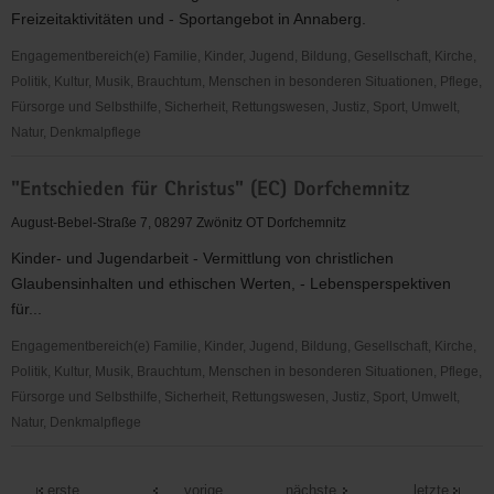
Alberoda
Freizeitaktivitäten und - Sportangebot in Annaberg.
-
Kinder-
Engagementbereich(e) Familie, Kinder, Jugend, Bildung, Gesellschaft, Kirche,
und
Politik, Kultur, Musik, Brauchtum, Menschen in besonderen Situationen, Pflege,
Jugendarbeit
Fürsorge und Selbsthilfe, Sicherheit, Rettungswesen, Justiz, Sport, Umwelt,
Natur, Denkmalpflege
"Entschieden
"Entschieden für Christus" (EC) Dorfchemnitz
für
Christus"
August-Bebel-Straße 7, 08297 Zwönitz OT Dorfchemnitz
(EC)
Kinder- und Jugendarbeit - Vermittlung von christlichen
Annaberg
Glaubensinhalten und ethischen Werten, - Lebensperspektiven
für...
Engagementbereich(e) Familie, Kinder, Jugend, Bildung, Gesellschaft, Kirche,
Politik, Kultur, Musik, Brauchtum, Menschen in besonderen Situationen, Pflege,
Fürsorge und Selbsthilfe, Sicherheit, Rettungswesen, Justiz, Sport, Umwelt,
Natur, Denkmalpflege
"Entschieden
für
erste
vorige
nächste
letzte