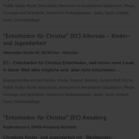
Aue
Politik, Kultur, Musik, Brauchtum, Menschen in besonderen Situationen, Pflege,
Fürsorge und Selbsthilfe, Sicherheit, Rettungswesen, Justiz, Sport, Umwelt,
Natur, Denkmalpflege
"Entschieden
"Entschieden für Christus" (EC) Alberoda - Kinder-
für
und Jugendarbeit
Christus"
(EC)
Alberodaer Straße 60, 08280 Aue - Alberoda
-
EC - Entschieden für Christus Entschieden, weil immer mehr Leute
Sächsischer
in dieser Welt alles mögliche sind, aber nicht entschieden....
Jugendverband
in
Engagementbereich(e) Familie, Kinder, Jugend, Bildung, Gesellschaft, Kirche,
Beerheide
Politik, Kultur, Musik, Brauchtum, Menschen in besonderen Situationen, Pflege,
Fürsorge und Selbsthilfe, Sicherheit, Rettungswesen, Justiz, Sport, Umwelt,
Natur, Denkmalpflege
"Entschieden
"Entschieden für Christus" (EC) Annaberg
für
Christus"
Kupferstrasse 8, 09456 Annaberg-Buchholz
(EC)
Christliche Kinder- und Jugendarbeit mit - Bibelstunden, -