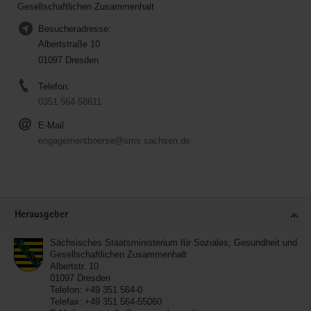
Gesellschaftlichen Zusammenhalt
Besucheradresse:
Albertstraße 10
01097 Dresden
Telefon:
0351 564-58611
E-Mail
engagementboerse@sms.sachsen.de
Service
Herausgeber
Sächsisches Staatsministerium für Soziales, Gesundheit und
Gesellschaftlichen Zusammenhalt
Albertstr. 10
01097
Dresden
Telefon:
+49 351 564-0
Telefax:
+49 351 564-55060