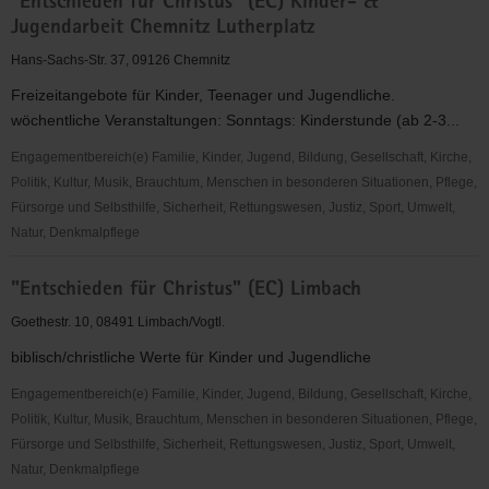
"Entschieden für Christus" (EC) Kinder- &
für
Jugendarbeit Chemnitz Lutherplatz
Christus"
(EC)
Hans-Sachs-Str. 37, 09126 Chemnitz
Kinder-
Freizeitangebote für Kinder, Teenager und Jugendliche.
&
wöchentliche Veranstaltungen: Sonntags: Kinderstunde (ab 2-3...
Jugendarbeit
Chemnitz
Engagementbereich(e) Familie, Kinder, Jugend, Bildung, Gesellschaft, Kirche,
Ebersdorf
Politik, Kultur, Musik, Brauchtum, Menschen in besonderen Situationen, Pflege,
Fürsorge und Selbsthilfe, Sicherheit, Rettungswesen, Justiz, Sport, Umwelt,
Natur, Denkmalpflege
"Entschieden
"Entschieden für Christus" (EC) Limbach
für
Christus"
Goethestr. 10, 08491 Limbach/Vogtl.
(EC)
biblisch/christliche Werte für Kinder und Jugendliche
Kinder-
&
Engagementbereich(e) Familie, Kinder, Jugend, Bildung, Gesellschaft, Kirche,
Jugendarbeit
Politik, Kultur, Musik, Brauchtum, Menschen in besonderen Situationen, Pflege,
Chemnitz
Fürsorge und Selbsthilfe, Sicherheit, Rettungswesen, Justiz, Sport, Umwelt,
Lutherplatz
Natur, Denkmalpflege