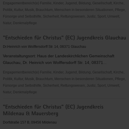
Engagementbereich(e) Familie, Kinder, Jugend, Bildung, Gesellschaft, Kirche,
Politik, Kultur, Musik, Brauchtum, Menschen in besonderen Situationen, Pflege,
Fürsorge und Selbsthilfe, Sicherheit, Rettungswesen, Justiz, Sport, Umwelt,
Natur, Denkmalpflege
"Entschieden
"Entschieden für Christus" (EC) Jugendkreis Glauchau
für
Christus"
Dr.Heinrich von Wolffersdorff Str. 14, 08371 Glauchau
(EC)
Veranstaltungsort: Haus der Landeskirchlichen Gemeinschaft
Dorfchemnitz
Glauchau, Dr. Heinrich von Wolffersdorff Str. 14, 08371...
Engagementbereich(e) Familie, Kinder, Jugend, Bildung, Gesellschaft, Kirche,
Politik, Kultur, Musik, Brauchtum, Menschen in besonderen Situationen, Pflege,
Fürsorge und Selbsthilfe, Sicherheit, Rettungswesen, Justiz, Sport, Umwelt,
Natur, Denkmalpflege
"Entschieden
"Entschieden für Christus" (EC) Jugendkreis
für
Mildenau & Mauersberg
Christus"
(EC)
Dorfstraße 157 B, 09456 Mildenau
Jugendkreis