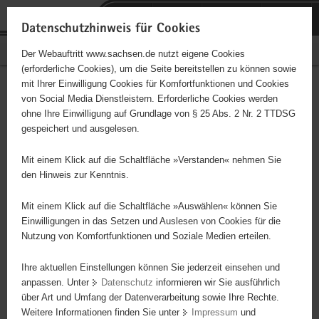
P
Portalübergreifende
o
H
Navigation
Datenschutzhinweis für Cookies
r
a
S
Bürgerschaftliches Engagement
Der Webauftritt www.sachsen.de nutzt eigene Cookies
t
u
e
(erforderliche Cookies), um die Seite bereitstellen zu können sowie
a
p
r
mit Ihrer Einwilligung Cookies für Komfortfunktionen und Cookies
l
t
v
Hauptinhalt
Engagementbörse
von Social Media Dienstleistern. Erforderliche Cookies werden
ü
i
i
ohne Ihre Einwilligung auf Grundlage von § 25 Abs. 2 Nr. 2 TTDSG
b
n
c
gespeichert und ausgelesen.
e
h
e
Ergebnisse auf Karte anzeigen
r
a
Mit einem Klick auf die Schaltfläche »Verstanden« nehmen Sie
g
l
den Hinweis zur Kenntnis.
r
t
Alles
Initiativen
Projekte
e
Mit einem Klick auf die Schaltfläche »Auswählen« können Sie
Nach Alphabet
Nach Postleitzahl
i
Einwilligungen in das Setzen und Auslesen von Cookies für die
Nutzung von Komfortfunktionen und Soziale Medien erteilen.
f
e
Ihre aktuellen Einstellungen können Sie jederzeit einsehen und
1480 Suchergebnisse in »Sicherheit,
n
anpassen. Unter
Datenschutz
informieren wir Sie ausführlich
Rettungswesen, Justiz«
d
über Art und Umfang der Datenverarbeitung sowie Ihre Rechte.
e
Weitere Informationen finden Sie unter
Impressum
und
N