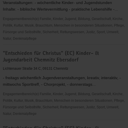
Veranstaltungen: - wöchentliche Kinder- und Jugendstunden
Glauchau
Inhalte: - biblische Wertevermittlung - praktische Lebenshilfe -...
Engagementbereich(e) Familie, Kinder, Jugend, Bildung, Gesellschaft, Kirche,
Politik, Kultur, Musik, Brauchtum, Menschen in besonderen Situationen, Pflege,
Fürsorge und Selbsthilfe, Sicherheit, Rettungswesen, Justiz, Sport, Umwelt,
Natur, Denkmalpflege
"Entschieden
"Entschieden für Christus" (EC) Kinder- &
für
Jugendarbeit Chemnitz Ebersdorf
Christus"
(EC)
Lichtenauer Straße 34 C, 09131 Chemnitz
Jugendkreis
- freitags wöchentlich Jugendveranstaltungen, kreativ, interaktiv, -
Mildenau
mittwochs Sporttreff, - Chorprojekt, - donnerstags...
&
Mauersberg
Engagementbereich(e) Familie, Kinder, Jugend, Bildung, Gesellschaft, Kirche,
Politik, Kultur, Musik, Brauchtum, Menschen in besonderen Situationen, Pflege,
Fürsorge und Selbsthilfe, Sicherheit, Rettungswesen, Justiz, Sport, Umwelt,
Natur, Denkmalpflege
"Entschieden