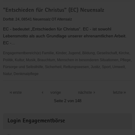
"Entschieden
"Entschieden für Christus" (EC) Neuensalz
für
Christus"
Dorfstr. 24, 08541 Neuensalz OT Altensalz
(EC)
EC - bedeutet „Entschieden für Christus“. EC - ist sowohl
Limbach
Lebensmotto als auch Grundlage unserer ehrenamtlichen Arbeit.
EC -...
Engagementbereich(e) Familie, Kinder, Jugend, Bildung, Gesellschaft, Kirche,
Politik, Kultur, Musik, Brauchtum, Menschen in besonderen Situationen, Pflege,
Fürsorge und Selbsthilfe, Sicherheit, Rettungswesen, Justiz, Sport, Umwelt,
Natur, Denkmalpflege
"Entschieden
für
erste
vorige
nächste
letzte
Christus"
Seite 2 von 148
(EC)
Neuensalz
Weitere
Login Engagementbörse
Informationen