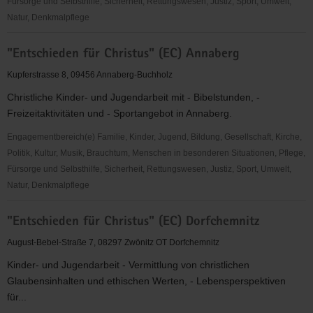
Fürsorge und Selbsthilfe, Sicherheit, Rettungswesen, Justiz, Sport, Umwelt,
Natur, Denkmalpflege
"Entschieden
"Entschieden für Christus" (EC) Annaberg
für
Christus"
Kupferstrasse 8, 09456 Annaberg-Buchholz
(EC)
Christliche Kinder- und Jugendarbeit mit - Bibelstunden, -
Alberoda
Freizeitaktivitäten und - Sportangebot in Annaberg.
-
Kinder-
Engagementbereich(e) Familie, Kinder, Jugend, Bildung, Gesellschaft, Kirche,
und
Politik, Kultur, Musik, Brauchtum, Menschen in besonderen Situationen, Pflege,
Jugendarbeit
Fürsorge und Selbsthilfe, Sicherheit, Rettungswesen, Justiz, Sport, Umwelt,
Natur, Denkmalpflege
"Entschieden
"Entschieden für Christus" (EC) Dorfchemnitz
für
Christus"
August-Bebel-Straße 7, 08297 Zwönitz OT Dorfchemnitz
(EC)
Kinder- und Jugendarbeit - Vermittlung von christlichen
Annaberg
Glaubensinhalten und ethischen Werten, - Lebensperspektiven
für...