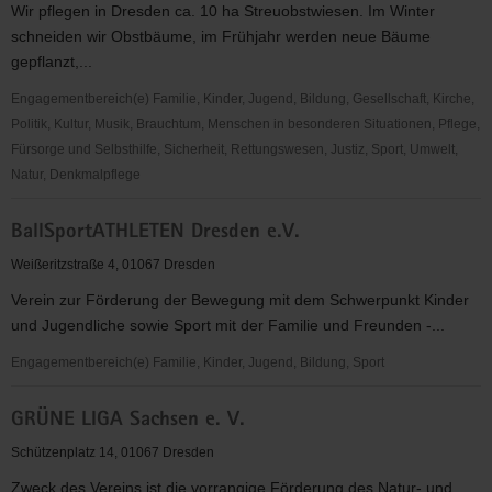
Wir pflegen in Dresden ca. 10 ha Streuobstwiesen. Im Winter
schneiden wir Obstbäume, im Frühjahr werden neue Bäume
gepflanzt,...
Engagementbereich(e) Familie, Kinder, Jugend, Bildung, Gesellschaft, Kirche,
Politik, Kultur, Musik, Brauchtum, Menschen in besonderen Situationen, Pflege,
Fürsorge und Selbsthilfe, Sicherheit, Rettungswesen, Justiz, Sport, Umwelt,
Natur, Denkmalpflege
Projekt
BallSportATHLETEN Dresden e.V.
Streuobstwiesen
der
Weißeritzstraße 4, 01067 Dresden
Grüne
Verein zur Förderung der Bewegung mit dem Schwerpunkt Kinder
Liga
und Jugendliche sowie Sport mit der Familie und Freunden -...
Engagementbereich(e) Familie, Kinder, Jugend, Bildung, Sport
BallSportATHLETEN
GRÜNE LIGA Sachsen e. V.
Dresden
e.V.
Schützenplatz 14, 01067 Dresden
Zweck des Vereins ist die vorrangige Förderung des Natur- und