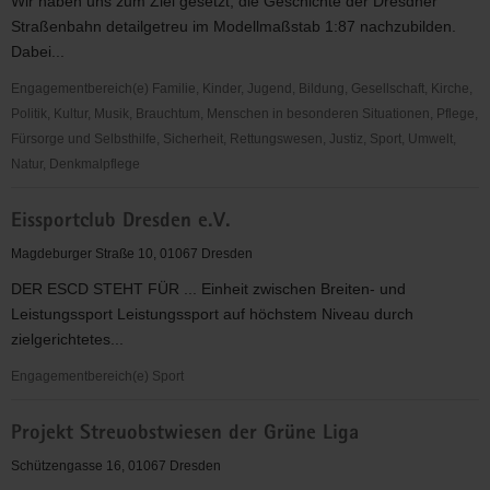
Wir haben uns zum Ziel gesetzt, die Geschichte der Dresdner
Straßenbahn detailgetreu im Modellmaßstab 1:87 nachzubilden.
Dabei...
Engagementbereich(e) Familie, Kinder, Jugend, Bildung, Gesellschaft, Kirche,
Politik, Kultur, Musik, Brauchtum, Menschen in besonderen Situationen, Pflege,
Fürsorge und Selbsthilfe, Sicherheit, Rettungswesen, Justiz, Sport, Umwelt,
Natur, Denkmalpflege
Modellstraßenbahnclub
Eissportclub Dresden e.V.
der
DVB
Magdeburger Straße 10, 01067 Dresden
AG
DER ESCD STEHT FÜR ... Einheit zwischen Breiten- und
e.V.
Leistungssport Leistungssport auf höchstem Niveau durch
zielgerichtetes...
Engagementbereich(e) Sport
Eissportclub
Projekt Streuobstwiesen der Grüne Liga
Dresden
e.V.
Schützengasse 16, 01067 Dresden