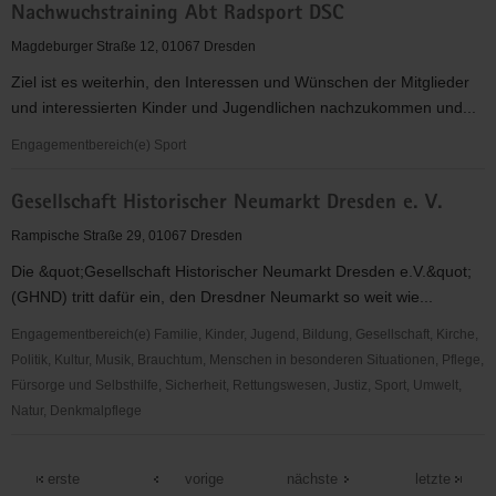
Nachwuchstraining Abt Radsport DSC
des
Deutschen
Magdeburger Straße 12, 01067 Dresden
Alpenvereins
Ziel ist es weiterhin, den Interessen und Wünschen der Mitglieder
(JDAV),
und interessierten Kinder und Jugendlichen nachzukommen und...
Landesgeschäftsstelle
Sachsen
Engagementbereich(e) Sport
e.V.
Nachwuchstraining
Gesellschaft Historischer Neumarkt Dresden e. V.
Abt
Radsport
Rampische Straße 29, 01067 Dresden
DSC
Die &quot;Gesellschaft Historischer Neumarkt Dresden e.V.&quot;
(GHND) tritt dafür ein, den Dresdner Neumarkt so weit wie...
Engagementbereich(e) Familie, Kinder, Jugend, Bildung, Gesellschaft, Kirche,
Politik, Kultur, Musik, Brauchtum, Menschen in besonderen Situationen, Pflege,
Fürsorge und Selbsthilfe, Sicherheit, Rettungswesen, Justiz, Sport, Umwelt,
Natur, Denkmalpflege
Gesellschaft
Historischer
erste
vorige
nächste
letzte