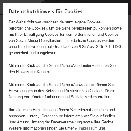
P
Portalübergreifende
o
H
Navigation
Datenschutzhinweis für Cookies
r
a
S
Bürgerschaftliches Engagement
Der Webauftritt www.sachsen.de nutzt eigene Cookies
t
u
e
(erforderliche Cookies), um die Seite bereitstellen zu können sowie
a
p
r
mit Ihrer Einwilligung Cookies für Komfortfunktionen und Cookies
l
t
v
Hauptinhalt
Engagementbörse
von Social Media Dienstleistern. Erforderliche Cookies werden
ü
i
i
ohne Ihre Einwilligung auf Grundlage von § 25 Abs. 2 Nr. 2 TTDSG
b
n
c
gespeichert und ausgelesen.
e
h
e
Ergebnisse auf Karte anzeigen
r
a
Mit einem Klick auf die Schaltfläche »Verstanden« nehmen Sie
g
l
den Hinweis zur Kenntnis.
r
t
Alles
Initiativen
Projekte
e
Mit einem Klick auf die Schaltfläche »Auswählen« können Sie
Nach Alphabet
Nach Postleitzahl
i
Einwilligungen in das Setzen und Auslesen von Cookies für die
Nutzung von Komfortfunktionen und Soziale Medien erteilen.
f
e
Ihre aktuellen Einstellungen können Sie jederzeit einsehen und
4785 Suchergebnisse in »Sport«
n
anpassen. Unter
Datenschutz
informieren wir Sie ausführlich
d
über Art und Umfang der Datenverarbeitung sowie Ihre Rechte.
Dresdner SC 1898 e.V., Abteilung Turnen und
e
Weitere Informationen finden Sie unter
Impressum
und
N