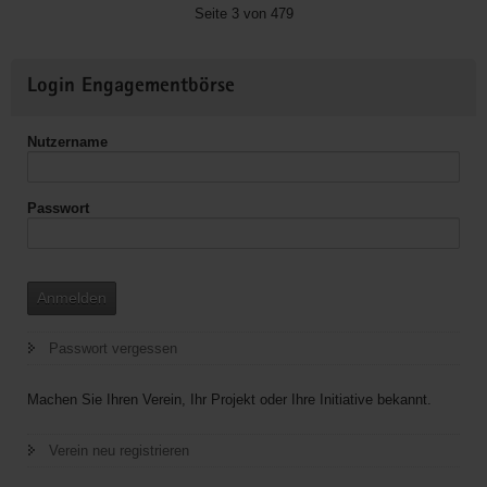
Neumarkt
Seite 3 von 479
Dresden
e.
Weitere
V.
Login Engagementbörse
Informationen
Nutzername
Passwort
Anmelden
Passwort vergessen
Machen Sie Ihren Verein, Ihr Projekt oder Ihre Initiative bekannt.
Verein neu registrieren