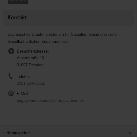
Kontakt
Sächsisches Staatsministerium für Soziales, Gesundheit und
Gesellschaftlichen Zusammenhalt
Besucheradresse:
Albertstraße 10
01097 Dresden
Telefon:
0351 564-58611
E-Mail
engagementboerse@sms.sachsen.de
Service
Herausgeber