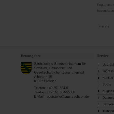
Engagementb
besonderen S
Zwickauer
Tafel
erste
Service
Herausgeber
Service
Sächsisches Staatsministerium für
Übersic
Soziales, Gesundheit und
Impres
Gesellschaftlichen Zusammenhalt
Albertstr. 10
Kontakt
01097
Dresden
Suche
Telefon:
+49 351 564-0
eSignat
Telefax:
+49 351 564-55060
E-Mail:
poststelle@sms.sachsen.de
Datensc
Barriere
Transpa