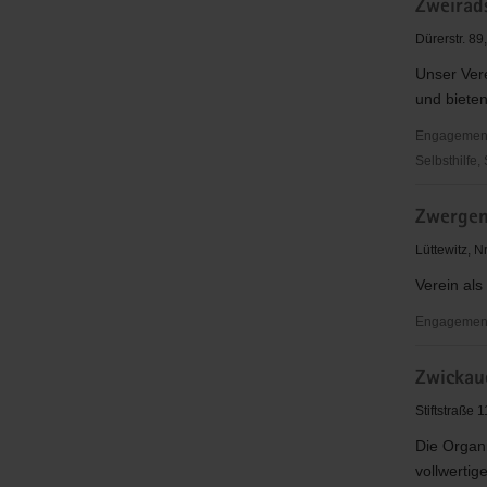
Zweirads
Posaunen
im
Dürerstr. 8
Sächsisch
Unser Vere
Gemeinsch
und bieten
Engagementbe
Selbsthilfe,
Zweiradsel
Zwergen
Dresden
e.V.
Lüttewitz, 
Verein als
Engagementb
Zwergenl
Zwickau
e.V.
Stiftstraße 
Die Organi
vollwertige