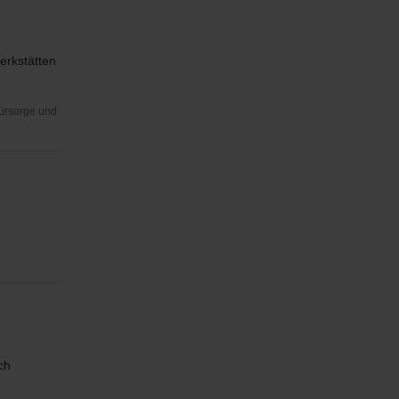
erkstätten
Fürsorge und
ch