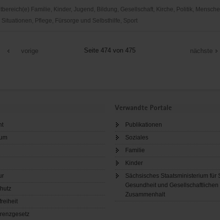
ereich(e) Familie, Kinder, Jugend, Bildung, Gesellschaft, Kirche, Politik, Mensche
ituationen, Pflege, Fürsorge und Selbsthilfe, Sport
Seite 474 von 475
vorige
nächste
Verwandte Portale
ht
Publikationen
sum
Soziales
Familie
Kinder
ur
Sächsisches Staatsministerium für 
Gesundheit und Gesellschaftlichen
hutz
Zusammenhalt
freiheit
renzgesetz