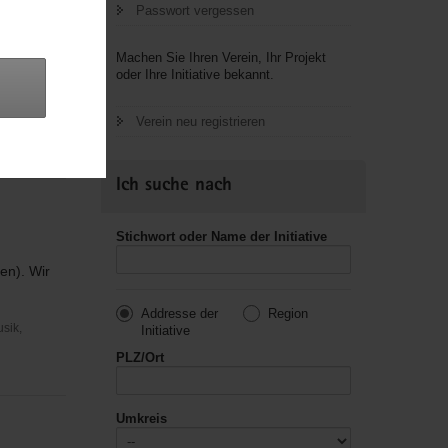
Passwort vergessen
Machen Sie Ihren Verein, Ihr Projekt
oder Ihre Initiative bekannt.
usik,
Verein neu registrieren
Ich suche nach
Stichwort oder Name der Initiative
sen). Wir
Addresse der
Region
usik,
Initiative
PLZ/Ort
Umkreis