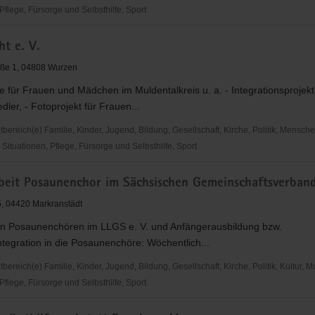
flege, Fürsorge und Selbsthilfe, Sport
leben
ht e. V.
aße 1, 04808 Wurzen
le für Frauen und Mädchen im Muldentalkreis u. a. - Integrationsprojekt
dler, - Fotoprojekt für Frauen...
ereich(e) Familie, Kinder, Jugend, Bildung, Gesellschaft, Kirche, Politik, Mensche
ituationen, Pflege, Fürsorge und Selbsthilfe, Sport
beit Posaunenchor im Sächsischen Gemeinschaftsverban
5, 04420 Markranstädt
on Posaunenchören im LLGS e. V. und Anfängerausbildung bzw.
tegration in die Posaunenchöre: Wöchentlich...
reich(e) Familie, Kinder, Jugend, Bildung, Gesellschaft, Kirche, Politik, Kultur, M
flege, Fürsorge und Selbsthilfe, Sport
it