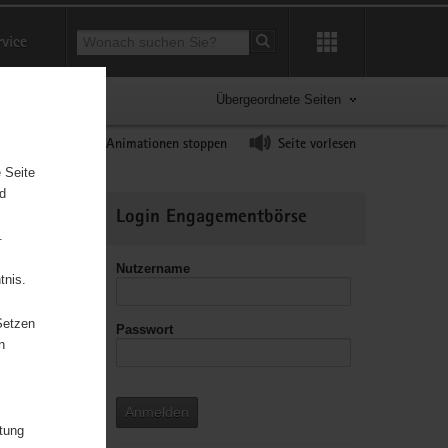
Suchbegriff
rvice
Suche starten
Übergeordnete Seiten
ast erhöhen
Animationen stoppen
Seite vorlesen
 Seite
nd
Weitere
Login Engagementbörse
Informationen
.
Nutzername
tnis.
Setzen
Passwort
leitzahl
n
Anmelden
itung