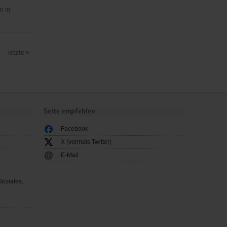
n in
letzte
Seite empfehlen
Facebook
X (vormals Twitter)
E-Mail
Soziales,