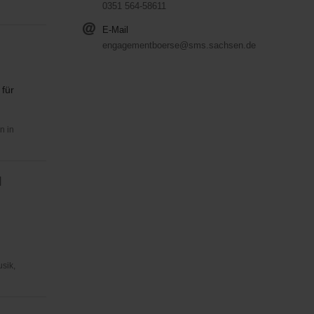
0351 564-58611
E-Mail
engagementboerse@sms.sachsen.de
 für
n in
d
usik,