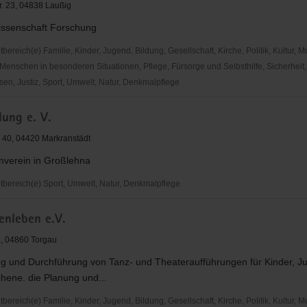
r. 23, 04838 Laußig
issenschaft Forschung
reich(e) Familie, Kinder, Jugend, Bildung, Gesellschaft, Kirche, Politik, Kultur, M
Menschen in besonderen Situationen, Pflege, Fürsorge und Selbsthilfe, Sicherheit,
en, Justiz, Sport, Umwelt, Natur, Denkmalpflege
rkstatt
lung e. V.
e 40, 04420 Markranstädt
nverein in Großlehna
ereich(e) Sport, Umwelt, Natur, Denkmalpflege
ng
nleben e.V.
, 04860 Torgau
ng und Durchführung von Tanz- und Theateraufführungen für Kinder, J
hene. die Planung und...
reich(e) Familie, Kinder, Jugend, Bildung, Gesellschaft, Kirche, Politik, Kultur, M