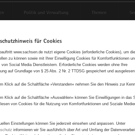
en
Politik und Verwaltung
Themen
Se
schutzhinweis für Cookies
Schriftgröße anpassen
Kontr
auftritt www.sachsen.de nutzt eigene Cookies (erforderliche Cookies), um die
tellen zu können sowie mit Ihrer Einwilligung Cookies für Komfortfunktionen u
t
agementbörse
 von Social Media Dienstleistern. Erforderliche Cookies werden ohne Ihre
igung auf Grundlage von § 25 Abs. 2 Nr. 2 TTDSG gespeichert und ausgelesen
isse auf Karte anzeigen
em Klick auf die Schaltfläche »Verstanden« nehmen Sie den Hinweis zur Kenn
em Klick auf die Schaltfläche »Auswählen« können Sie Einwilligungen in das 
Initiativen
Projekte
Nach Alphabet
Nach Post
lesen von Cookies für die Nutzung von Komfortfunktionen und Soziale Medie
tuellen Einstellungen können Sie jederzeit einsehen und anpassen. Unter
4746 Suchergebnisse in »Sport«
nschutz
informieren wir Sie ausführlich über Art und Umfang der Datenverarbe