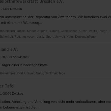
elbsthilfewerkstatt Dresden e.V.
chor
9, 01307 Dresden
en
in unterstützt bei der Reparatur von Zweirädern. Wir betreiben zwei W
aftsverband
 mit einem mit Werkzeug...
reich(e) Familie, Kinder, Jugend, Bildung, Gesellschaft, Kirche, Politik, Pflege, 
 Sicherheit, Rettungswesen, Justiz, Sport, Umwelt, Natur, Denkmalpflege
bsthilfewerkstatt
land e.V.
Nr. 28 A, 04720 Mochau
 Träger einer Kindertagesstätte
ereich(e) Sport, Umwelt, Natur, Denkmalpflege
and
er Tafel
11, 08056 Zwickau
sation, Abholung und Verteilung von nicht mehr verkaufbaren, aber no
n Lebensmitteln ist die...