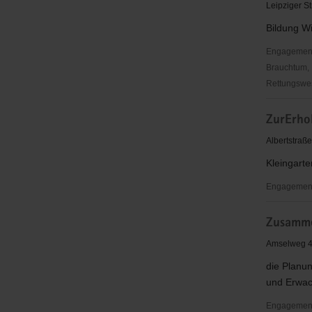
V.
Leipziger St
Glauchau
Bildung W
Engagementbe
Brauchtum, 
Rettungswes
Zukunftswe
ZurErho
Dübener
Heide
Albertstraß
e.
Kleingarte
V.
Engagementb
ZurErholu
Zusamme
e.
V.
Amselweg 4
die Planu
und Erwac
Engagementbe