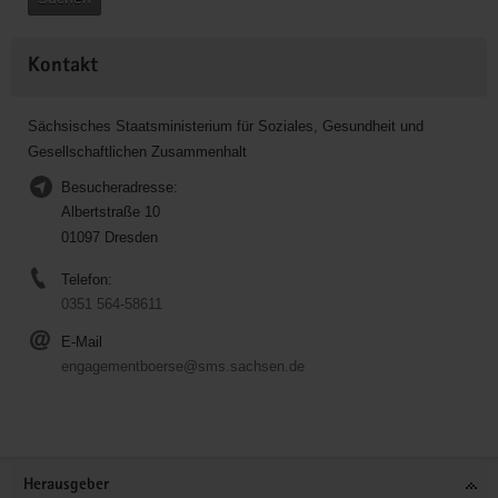
Kontakt
Sächsisches Staatsministerium für Soziales, Gesundheit und
Gesellschaftlichen Zusammenhalt
Besucheradresse:
Albertstraße 10
01097 Dresden
Telefon:
0351 564-58611
E-Mail
engagementboerse@sms.sachsen.de
Service
Herausgeber