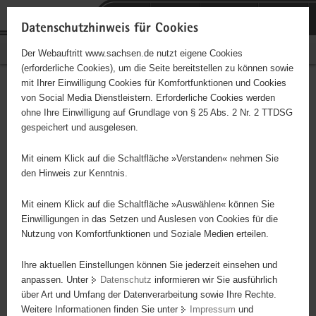
P
Portalübergreifende
o
H
Navigation
Datenschutzhinweis für Cookies
r
a
S
Bürgerschaftliches Engagement
Der Webauftritt www.sachsen.de nutzt eigene Cookies
t
u
e
(erforderliche Cookies), um die Seite bereitstellen zu können sowie
a
p
r
mit Ihrer Einwilligung Cookies für Komfortfunktionen und Cookies
l
t
v
Hauptinhalt
Engagementbörse
von Social Media Dienstleistern. Erforderliche Cookies werden
ü
i
i
ohne Ihre Einwilligung auf Grundlage von § 25 Abs. 2 Nr. 2 TTDSG
b
n
c
gespeichert und ausgelesen.
e
h
e
Ergebnisse auf Karte anzeigen
r
a
Mit einem Klick auf die Schaltfläche »Verstanden« nehmen Sie
g
l
den Hinweis zur Kenntnis.
r
t
Alles
Initiativen
Projekte
e
Mit einem Klick auf die Schaltfläche »Auswählen« können Sie
Nach Alphabet
Nach Postleitzahl
i
Einwilligungen in das Setzen und Auslesen von Cookies für die
Nutzung von Komfortfunktionen und Soziale Medien erteilen.
f
e
Ihre aktuellen Einstellungen können Sie jederzeit einsehen und
66 Suchergebnisse
n
anpassen. Unter
Datenschutz
informieren wir Sie ausführlich
d
über Art und Umfang der Datenverarbeitung sowie Ihre Rechte.
e
erste
vorige
nächste
letzte
Weitere Informationen finden Sie unter
Impressum
und
N