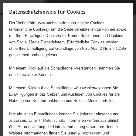
P
Portalübergreifende
o
H
Navigation
Datenschutzhinweis für Cookies
r
a
S
Bürgerschaftliches Engagement
Der Webauftritt www.sachsen.de nutzt eigene Cookies
t
u
e
(erforderliche Cookies), um die Seite bereitstellen zu können sowie
a
p
r
mit Ihrer Einwilligung Cookies für Komfortfunktionen und Cookies
l
t
v
Hauptinhalt
Engagementbörse
von Social Media Dienstleistern. Erforderliche Cookies werden
ü
i
i
ohne Ihre Einwilligung auf Grundlage von § 25 Abs. 2 Nr. 2 TTDSG
b
n
c
gespeichert und ausgelesen.
e
h
e
Ergebnisse auf Karte anzeigen
r
a
Mit einem Klick auf die Schaltfläche »Verstanden« nehmen Sie
g
l
den Hinweis zur Kenntnis.
r
t
Alles
Initiativen
Projekte
e
Mit einem Klick auf die Schaltfläche »Auswählen« können Sie
Nach Alphabet
Nach Postleitzahl
i
Einwilligungen in das Setzen und Auslesen von Cookies für die
Nutzung von Komfortfunktionen und Soziale Medien erteilen.
f
e
Ihre aktuellen Einstellungen können Sie jederzeit einsehen und
0 Suchergebnisse
n
anpassen. Unter
Datenschutz
informieren wir Sie ausführlich
d
über Art und Umfang der Datenverarbeitung sowie Ihre Rechte.
e
erste
vorige
nächste
letzte
Weitere Informationen finden Sie unter
Impressum
und
N