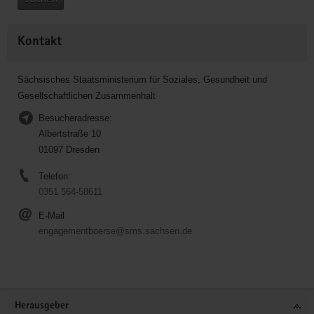
Kontakt
Sächsisches Staatsministerium für Soziales, Gesundheit und
Gesellschaftlichen Zusammenhalt
Besucheradresse:
Albertstraße 10
01097 Dresden
Telefon:
0351 564-58611
E-Mail
engagementboerse@sms.sachsen.de
Service
Herausgeber