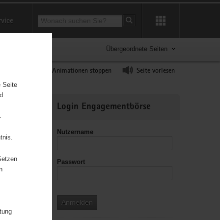
Suchbegriff
rvice
Suche starten
Übergeordnete Seiten
ast erhöhen
Animationen stoppen
Seite vorlesen
 Seite
nd
Weitere
Login Engagementbörse
Informationen
.
Nutzername
tnis.
Setzen
Passwort
leitzahl
n
Anmelden
itung