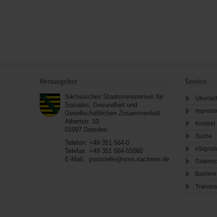
Service
Herausgeber
Service
Sächsisches Staatsministerium für
Übersic
Soziales, Gesundheit und
Impres
Gesellschaftlichen Zusammenhalt
Albertstr. 10
Kontakt
01097
Dresden
Suche
Telefon:
+49 351 564-0
eSignat
Telefax:
+49 351 564-55060
E-Mail:
poststelle@sms.sachsen.de
Datensc
Barriere
Transpa