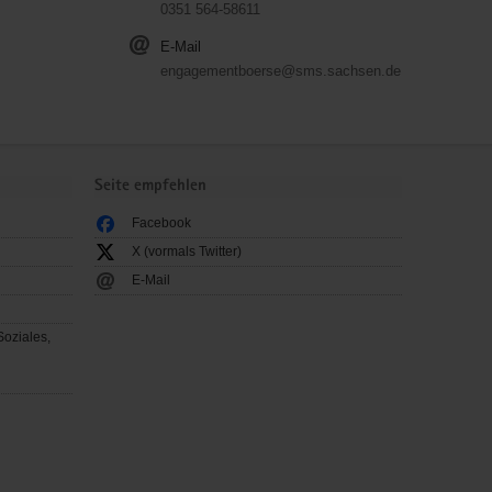
0351 564-58611
E-Mail
engagementboerse@sms.sachsen.de
Seite empfehlen
Facebook
X (vormals Twitter)
E-Mail
Soziales,