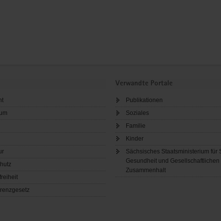
Verwandte Portale
ht
Publikationen
sum
Soziales
Familie
Kinder
ur
Sächsisches Staatsministerium für 
Gesundheit und Gesellschaftlichen
hutz
Zusammenhalt
freiheit
renzgesetz