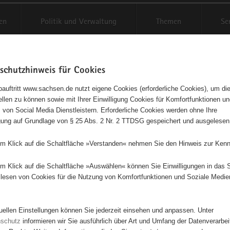
en
Politik und Verwaltung
Themen
Se
schutzhinweis für Cookies
Schriftgröße anpassen
Kontr
auftritt www.sachsen.de nutzt eigene Cookies (erforderliche Cookies), um die
tellen zu können sowie mit Ihrer Einwilligung Cookies für Komfortfunktionen u
t
agementbörse
 von Social Media Dienstleistern. Erforderliche Cookies werden ohne Ihre
igung auf Grundlage von § 25 Abs. 2 Nr. 2 TTDSG gespeichert und ausgelesen
isse auf Karte anzeigen
em Klick auf die Schaltfläche »Verstanden« nehmen Sie den Hinweis zur Kenn
em Klick auf die Schaltfläche »Auswählen« können Sie Einwilligungen in das 
Initiativen
Projekte
Nach Alphabet
Nach Post
lesen von Cookies für die Nutzung von Komfortfunktionen und Soziale Medie
tuellen Einstellungen können Sie jederzeit einsehen und anpassen. Unter
0 Suchergebnisse
nschutz
informieren wir Sie ausführlich über Art und Umfang der Datenverarbe