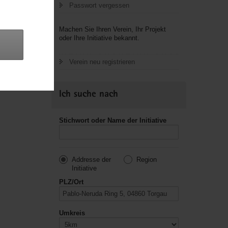
Passwort vergessen
letzte
Machen Sie Ihren Verein, Ihr Projekt
oder Ihre Initiative bekannt.
Verein neu registrieren
Ich suche nach
Stichwort oder Name der Initiative
Addresse der
Region
Initiative
PLZ/Ort
Umkreis