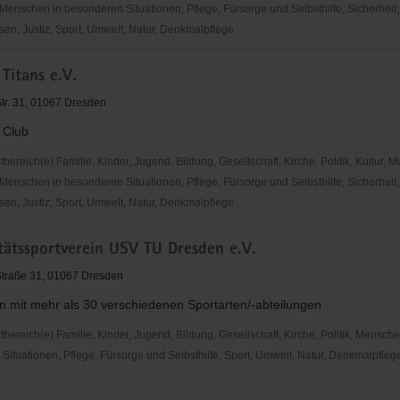
Menschen in besonderen Situationen, Pflege, Fürsorge und Selbsthilfe, Sicherheit,
en, Justiz, Sport, Umwelt, Natur, Denkmalpflege
e
Titans e.V.
ugendseelsorge
Str. 31, 01067 Dresden
 Club
reich(e) Familie, Kinder, Jugend, Bildung, Gesellschaft, Kirche, Politik, Kultur, M
Menschen in besonderen Situationen, Pflege, Fürsorge und Selbsthilfe, Sicherheit,
en, Justiz, Sport, Umwelt, Natur, Denkmalpflege
tätssportverein USV TU Dresden e.V.
Straße 31, 01067 Dresden
n mit mehr als 30 verschiedenen Sportarten/-abteilungen
ereich(e) Familie, Kinder, Jugend, Bildung, Gesellschaft, Kirche, Politik, Mensche
Situationen, Pflege, Fürsorge und Selbsthilfe, Sport, Umwelt, Natur, Denkmalpfleg
tssportverein