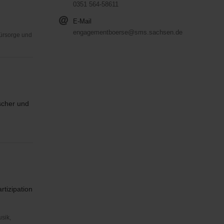
0351 564-58611
E-Mail
engagementboerse@sms.sachsen.de
Fürsorge und
scher und
rtizipation
usik,