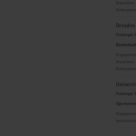
Brauchtum, 
Rettungswes
Katholisch
Dresden 
Dekanatsj
Dresden
Freiberger 
Basketball
Engagementbe
Brauchtum, 
Rettungswes
Dresden
Universi
Titans
e.V.
Freiberger 
Sportverei
Engagementb
besonderen 
Universitä