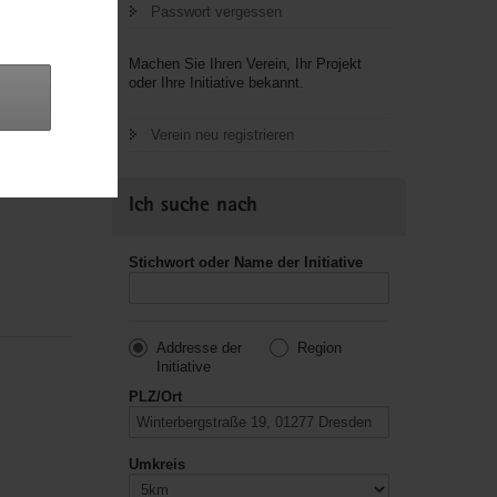
Passwort vergessen
Machen Sie Ihren Verein, Ihr Projekt
oder Ihre Initiative bekannt.
 eine
Verein neu registrieren
Ich suche nach
Stichwort oder Name der Initiative
Addresse der
Region
Initiative
PLZ/Ort
Umkreis