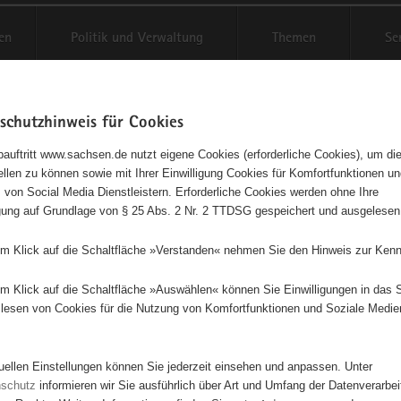
en
Politik und Verwaltung
Themen
Se
schutzhinweis für Cookies
Schriftgröße anpassen
Kontr
auftritt www.sachsen.de nutzt eigene Cookies (erforderliche Cookies), um die
tellen zu können sowie mit Ihrer Einwilligung Cookies für Komfortfunktionen u
t
agementbörse
 von Social Media Dienstleistern. Erforderliche Cookies werden ohne Ihre
igung auf Grundlage von § 25 Abs. 2 Nr. 2 TTDSG gespeichert und ausgelesen
isse auf Karte anzeigen
em Klick auf die Schaltfläche »Verstanden« nehmen Sie den Hinweis zur Kenn
em Klick auf die Schaltfläche »Auswählen« können Sie Einwilligungen in das 
Initiativen
Projekte
Nach Alphabet
Nach Post
lesen von Cookies für die Nutzung von Komfortfunktionen und Soziale Medie
tuellen Einstellungen können Sie jederzeit einsehen und anpassen. Unter
642 Suchergebnisse
nschutz
informieren wir Sie ausführlich über Art und Umfang der Datenverarbe