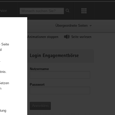
Suchbegriff
rvice
Suche starten
Übergeordnete Seiten
ast erhöhen
Animationen stoppen
Seite vorlesen
 Seite
nd
Weitere
Login Engagementbörse
Informationen
.
Nutzername
tnis.
Setzen
Passwort
leitzahl
n
Anmelden
itung