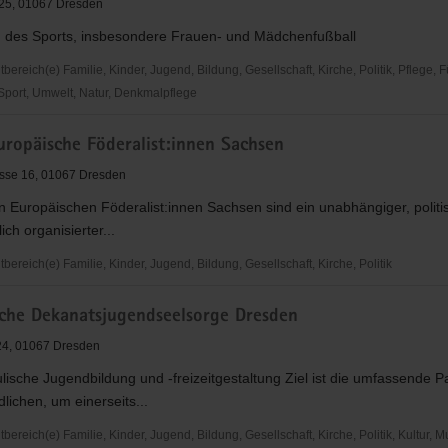
 25, 01067 Dresden
 des Sports, insbesondere Frauen- und Mädchenfußball
reich(e) Familie, Kinder, Jugend, Bildung, Gesellschaft, Kirche, Politik, Pflege, 
 Sport, Umwelt, Natur, Denkmalpflege
uropäische Föderalist:innen Sachsen
sse 16, 01067 Dresden
 Europäischen Föderalist:innen Sachsen sind ein unabhängiger, politi
ich organisierter...
reich(e) Familie, Kinder, Jugend, Bildung, Gesellschaft, Kirche, Politik
sche Dekanatsjugendseelsorge Dresden
he
:innen
 24, 01067 Dresden
ische Jugendbildung und -freizeitgestaltung Ziel ist die umfassende Pa
lichen, um einerseits...
reich(e) Familie, Kinder, Jugend, Bildung, Gesellschaft, Kirche, Politik, Kultur, M