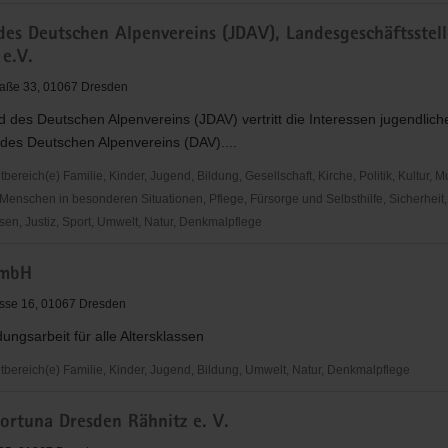
des Deutschen Alpenvereins (JDAV), Landesgeschäftsstell
e.V.
raße 33, 01067 Dresden
 des Deutschen Alpenvereins (JDAV) vertritt die Interessen jugendlich
 des Deutschen Alpenvereins (DAV)....
reich(e) Familie, Kinder, Jugend, Bildung, Gesellschaft, Kirche, Politik, Kultur, M
Menschen in besonderen Situationen, Pflege, Fürsorge und Selbsthilfe, Sicherheit,
en, Justiz, Sport, Umwelt, Natur, Denkmalpflege
mbH
n
sse 16, 01067 Dresden
ins
ungsarbeit für alle Altersklassen
chäftsstelle
ereich(e) Familie, Kinder, Jugend, Bildung, Umwelt, Natur, Denkmalpflege
ortuna Dresden Rähnitz e. V.