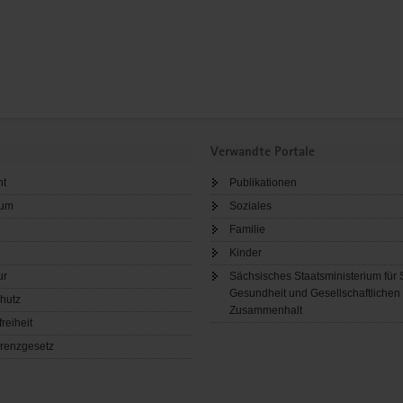
Verwandte Portale
ht
Publikationen
sum
Soziales
Familie
Kinder
ur
Sächsisches Staatsministerium für 
Gesundheit und Gesellschaftlichen
hutz
Zusammenhalt
freiheit
renzgesetz