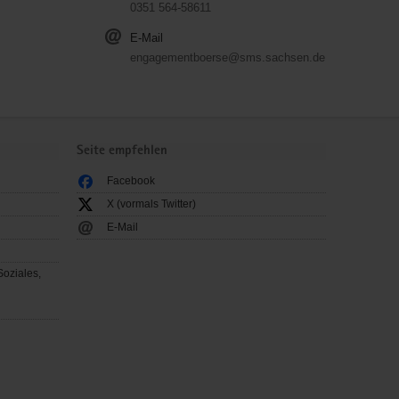
0351 564-58611
E-Mail
engagementboerse@sms.sachsen.de
Seite empfehlen
Facebook
X (vormals Twitter)
E-Mail
Soziales,