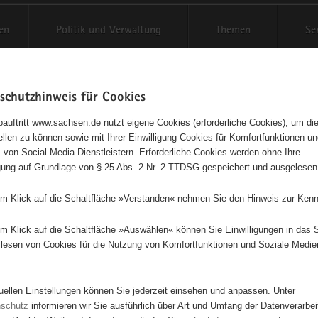
en
Politik und Verwaltung
Themen
Se
schutzhinweis für Cookies
Schriftgröße anpassen
Kontr
auftritt www.sachsen.de nutzt eigene Cookies (erforderliche Cookies), um die
tellen zu können sowie mit Ihrer Einwilligung Cookies für Komfortfunktionen u
t
agementbörse
 von Social Media Dienstleistern. Erforderliche Cookies werden ohne Ihre
igung auf Grundlage von § 25 Abs. 2 Nr. 2 TTDSG gespeichert und ausgelesen
isse auf Karte anzeigen
em Klick auf die Schaltfläche »Verstanden« nehmen Sie den Hinweis zur Kenn
em Klick auf die Schaltfläche »Auswählen« können Sie Einwilligungen in das 
Initiativen
Projekte
Nach Alphabet
Nach Post
lesen von Cookies für die Nutzung von Komfortfunktionen und Soziale Medie
tuellen Einstellungen können Sie jederzeit einsehen und anpassen. Unter
94 Suchergebnisse
nschutz
informieren wir Sie ausführlich über Art und Umfang der Datenverarbe