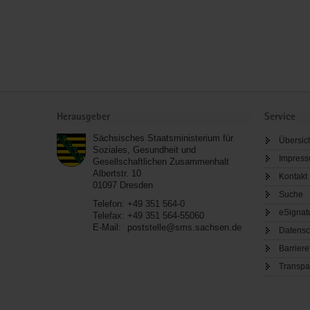
Service
Herausgeber
Service
Sächsisches Staatsministerium für
Übersic
Soziales, Gesundheit und
Impres
Gesellschaftlichen Zusammenhalt
Albertstr. 10
Kontakt
01097
Dresden
Suche
Telefon:
+49 351 564-0
eSignat
Telefax:
+49 351 564-55060
E-Mail:
poststelle@sms.sachsen.de
Datensc
Barriere
Transpa