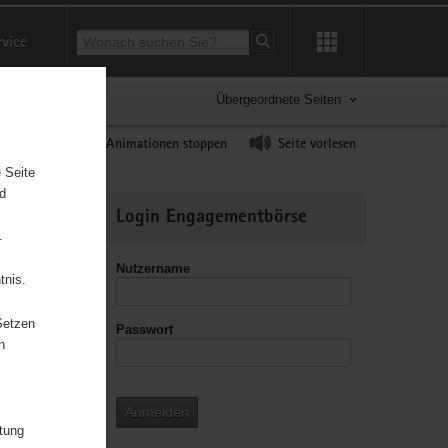
Suchbegriff
rvice
Suche starten
Übergeordnete Seiten
ast erhöhen
Animationen stoppen
Seite vorlesen
 Seite
nd
Weitere
Login Engagementbörse
Informationen
.
Nutzername
tnis.
Setzen
Passwort
leitzahl
n
Anmelden
itung