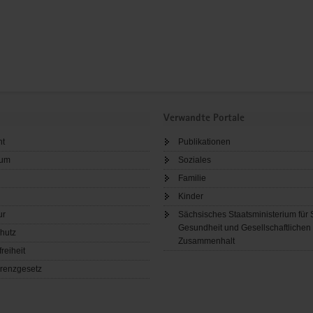
Verwandte Portale
ht
Publikationen
sum
Soziales
Familie
Kinder
ur
Sächsisches Staatsministerium für 
Gesundheit und Gesellschaftlichen
hutz
Zusammenhalt
freiheit
renzgesetz