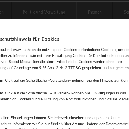
en
Politik und Verwaltung
Themen
Se
schutzhinweis für Cookies
Schriftgröße anpassen
Kontr
auftritt www.sachsen.de nutzt eigene Cookies (erforderliche Cookies), um die
tellen zu können sowie mit Ihrer Einwilligung Cookies für Komfortfunktionen u
t
agementbörse
 von Social Media Dienstleistern. Erforderliche Cookies werden ohne Ihre
igung auf Grundlage von § 25 Abs. 2 Nr. 2 TTDSG gespeichert und ausgelesen
isse auf Karte anzeigen
em Klick auf die Schaltfläche »Verstanden« nehmen Sie den Hinweis zur Kenn
em Klick auf die Schaltfläche »Auswählen« können Sie Einwilligungen in das 
Initiativen
Projekte
Nach Alphabet
Nach Post
lesen von Cookies für die Nutzung von Komfortfunktionen und Soziale Medie
tuellen Einstellungen können Sie jederzeit einsehen und anpassen. Unter
92 Suchergebnisse
nschutz
informieren wir Sie ausführlich über Art und Umfang der Datenverarbe