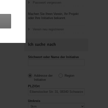
Passwort vergessen
letzte
Machen Sie Ihren Verein, Ihr Projekt
oder Ihre Initiative bekannt.
Verein neu registrieren
Ich suche nach
Stichwort oder Name der Initiative
Addresse der
Region
Initiative
PLZ/Ort
Umkreis