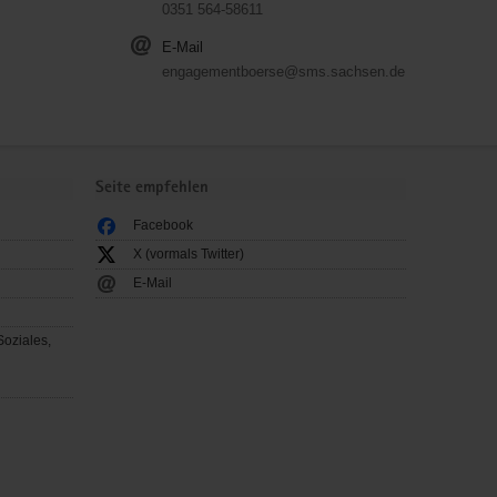
0351 564-58611
E-Mail
engagementboerse@sms.sachsen.de
Seite empfehlen
Facebook
X (vormals Twitter)
E-Mail
Soziales,