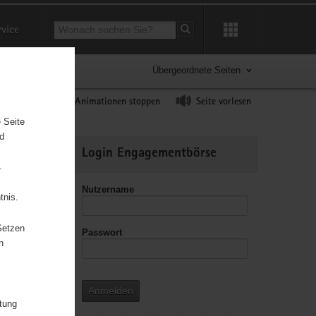
Suchbegriff
rvice
Suche starten
Übergeordnete Seiten
ast erhöhen
Animationen stoppen
Seite vorlesen
 Seite
nd
Weitere
Login Engagementbörse
Informationen
.
Nutzername
tnis.
Setzen
Passwort
leitzahl
n
Anmelden
itung