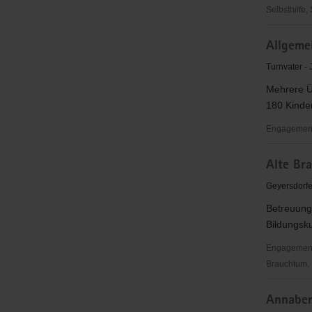
Selbsthilfe,
Aktionsgr
Allgeme
(SHG)
Epilepsie
Turnvater -
Annaberg
Mehrere Ü
180 Kinder
Engagementb
Allgemein
Alte Bra
Turnverei
Frohnau
Geyersdorfe
e.
Betreuung 
V.
Bildungsk
Engagementbe
Brauchtum, 
Alte
Annaber
Brauerei