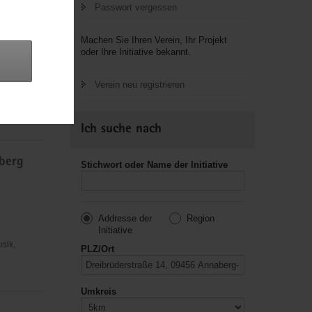
Passwort vergessen
Machen Sie Ihren Verein, Ihr Projekt
oder Ihre Initiative bekannt.
Verein neu registrieren
usik,
Ich suche nach
sberg
Stichwort oder Name der Initiative
Addresse der
Region
Initiative
usik,
PLZ/Ort
Umkreis