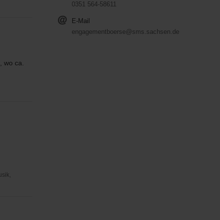
0351 564-58611
E-Mail
engagementboerse@sms.sachsen.de
, wo ca.
usik,