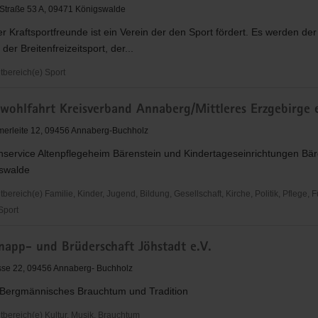
Straße 53 A, 09471 Königswalde
 Kraftsportfreunde ist ein Verein der den Sport fördert. Es werden der
 der Breitenfreizeitsport, der...
bereich(e) Sport
er
rwohlfahrt Kreisverband Annaberg/Mittleres Erzgebirge 
freunde
erleite 12, 09456 Annaberg-Buchholz
enservice Altenpflegeheim Bärenstein und Kindertageseinrichtungen Bär
swalde
reich(e) Familie, Kinder, Jugend, Bildung, Gesellschaft, Kirche, Politik, Pflege, 
 Sport
hlfahrt
napp- und Brüderschaft Jöhstadt e.V.
and
ittleres
sse 22, 09456 Annaberg- Buchholz
e
r Bergmännisches Brauchtum und Tradition
ereich(e) Kultur, Musik, Brauchtum