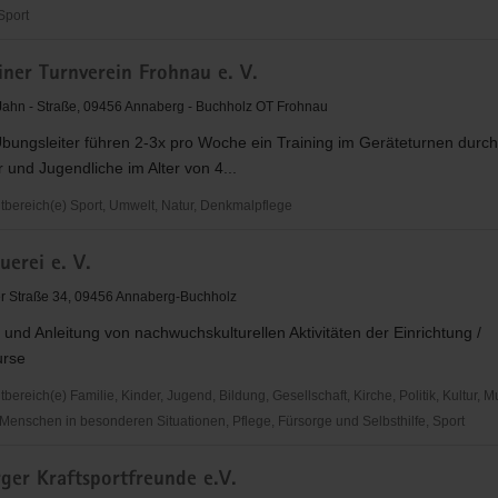
 Sport
uppe
iner Turnverein Frohnau e. V.
 Jahn - Straße, 09456 Annaberg - Buchholz OT Frohnau
bungsleiter führen 2-3x pro Woche ein Training im Geräteturnen durch
 und Jugendliche im Alter von 4...
ereich(e) Sport, Umwelt, Natur, Denkmalpflege
er
uerei e. V.
n
r Straße 34, 09456 Annaberg-Buchholz
und Anleitung von nachwuchskulturellen Aktivitäten der Einrichtung /
urse
reich(e) Familie, Kinder, Jugend, Bildung, Gesellschaft, Kirche, Politik, Kultur, M
Menschen in besonderen Situationen, Pflege, Fürsorge und Selbsthilfe, Sport
ger Kraftsportfreunde e.V.