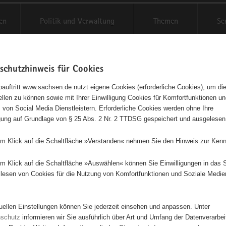
en
Politik und Verwaltung
Themen
Se
schutzhinweis für Cookies
Schriftgröße anpassen
Kontr
auftritt www.sachsen.de nutzt eigene Cookies (erforderliche Cookies), um die
tellen zu können sowie mit Ihrer Einwilligung Cookies für Komfortfunktionen u
t
agementbörse
 von Social Media Dienstleistern. Erforderliche Cookies werden ohne Ihre
igung auf Grundlage von § 25 Abs. 2 Nr. 2 TTDSG gespeichert und ausgelesen
isse auf Karte anzeigen
em Klick auf die Schaltfläche »Verstanden« nehmen Sie den Hinweis zur Kenn
em Klick auf die Schaltfläche »Auswählen« können Sie Einwilligungen in das 
Initiativen
Projekte
Nach Alphabet
Nach Post
lesen von Cookies für die Nutzung von Komfortfunktionen und Soziale Medie
tuellen Einstellungen können Sie jederzeit einsehen und anpassen. Unter
113 Suchergebnisse
nschutz
informieren wir Sie ausführlich über Art und Umfang der Datenverarbe