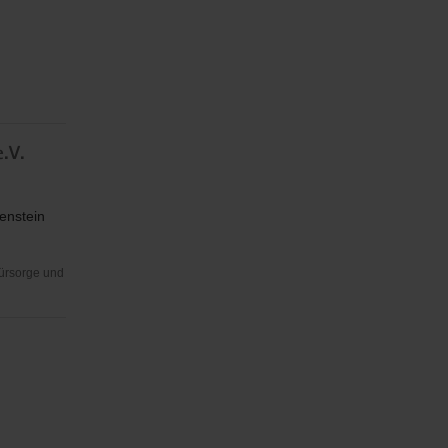
e.V.
enstein
Fürsorge und