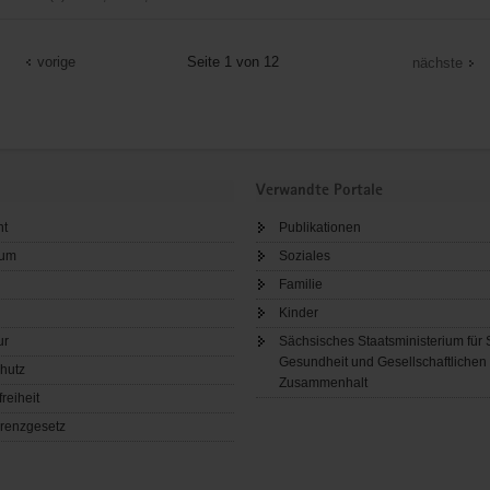
vorige
Seite 1 von 12
nächste
aft
Verwandte Portale
ht
Publikationen
sum
Soziales
Familie
Kinder
ur
Sächsisches Staatsministerium für 
Gesundheit und Gesellschaftlichen
hutz
Zusammenhalt
freiheit
renzgesetz