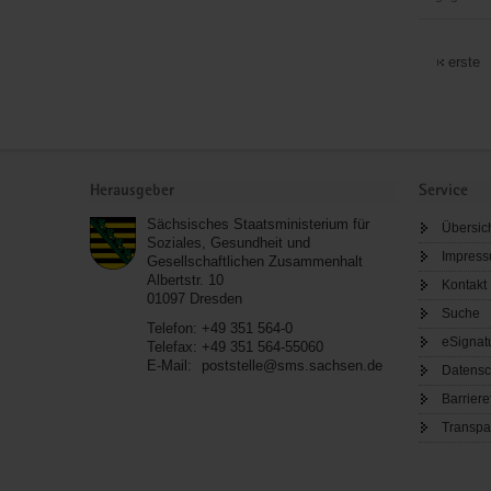
Berg-
Knapp-
erste
und
Brüdersch
Jöhstadt
e.V.
Service
Herausgeber
Service
Sächsisches Staatsministerium für
Übersic
Soziales, Gesundheit und
Impres
Gesellschaftlichen Zusammenhalt
Albertstr. 10
Kontakt
01097
Dresden
Suche
Telefon:
+49 351 564-0
eSignat
Telefax:
+49 351 564-55060
E-Mail:
poststelle@sms.sachsen.de
Datensc
Barriere
Transpa