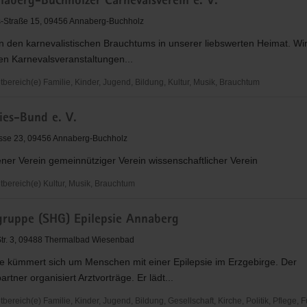
aberg-Buchholzer Carnevalsverein e. V.
-Straße 15, 09456 Annaberg-Buchholz
n den karnevalistischen Brauchtums in unserer liebswerten Heimat. Wir
is
en Karnevalsveranstaltungen...
ereich(e) Familie, Kinder, Jugend, Bildung, Kultur, Musik, Brauchtum
rg
es-Bund e. V.
r
sse 23, 09456 Annaberg-Buchholz
verein
ner Verein gemeinnütziger Verein wissenschaftlicher Verein
ereich(e) Kultur, Musik, Brauchtum
gruppe (SHG) Epilepsie Annaberg
Str. 3, 09488 Thermalbad Wiesenbad
e kümmert sich um Menschen mit einer Epilepsie im Erzgebirge. Der
rtner organisiert Arztvorträge. Er lädt...
reich(e) Familie, Kinder, Jugend, Bildung, Gesellschaft, Kirche, Politik, Pflege, 