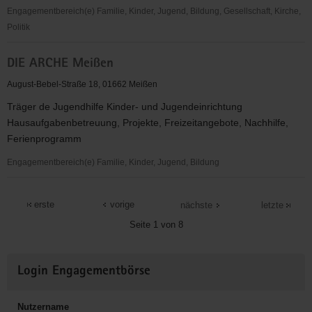
Engagementbereich(e) Familie, Kinder, Jugend, Bildung, Gesellschaft, Kirche,
Politik
Crossing
DIE ARCHE Meißen
Over
Club
August-Bebel-Straße 18, 01662 Meißen
Träger de Jugendhilfe Kinder- und Jugendeinrichtung
Hausaufgabenbetreuung, Projekte, Freizeitangebote, Nachhilfe,
Ferienprogramm
Engagementbereich(e) Familie, Kinder, Jugend, Bildung
DIE
ARCHE
erste
vorige
nächste
letzte
Meißen
Seite 1 von 8
Weitere
Login Engagementbörse
Informationen
Nutzername