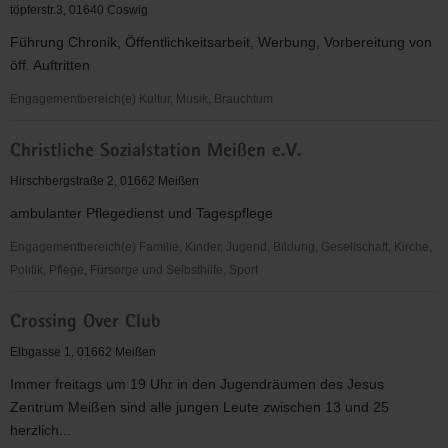
das
töpferstr.3, 01640 Coswig
Dekanat
Führung Chronik, Öffentlichkeitsarbeit, Werbung, Vorbereitung von
Meißen
öff. Auftritten
e.
V.
Engagementbereich(e) Kultur, Musik, Brauchtum
Chorgemeinschaft
Christliche Sozialstation Meißen e.V.
Coswig/Weinböhla
e.V.
Hirschbergstraße 2, 01662 Meißen
ambulanter Pflegedienst und Tagespflege
Engagementbereich(e) Familie, Kinder, Jugend, Bildung, Gesellschaft, Kirche,
Politik, Pflege, Fürsorge und Selbsthilfe, Sport
Christliche
Crossing Over Club
Sozialstation
Meißen
Elbgasse 1, 01662 Meißen
e.V.
Immer freitags um 19 Uhr in den Jugendräumen des Jesus
Zentrum Meißen sind alle jungen Leute zwischen 13 und 25
herzlich...