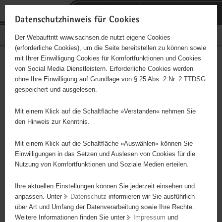
P
Portalübergreifende
o
H
Navigation
Datenschutzhinweis für Cookies
r
a
S
Bürgerschaftliches Engagement
Der Webauftritt www.sachsen.de nutzt eigene Cookies
t
u
e
(erforderliche Cookies), um die Seite bereitstellen zu können sowie
a
p
r
mit Ihrer Einwilligung Cookies für Komfortfunktionen und Cookies
l
t
v
Hauptinhalt
Engagementbörse
von Social Media Dienstleistern. Erforderliche Cookies werden
ü
i
i
ohne Ihre Einwilligung auf Grundlage von § 25 Abs. 2 Nr. 2 TTDSG
b
n
c
gespeichert und ausgelesen.
e
h
e
Ergebnisse auf Karte anzeigen
r
a
Mit einem Klick auf die Schaltfläche »Verstanden« nehmen Sie
g
l
den Hinweis zur Kenntnis.
r
t
Alles
Initiativen
Projekte
e
Mit einem Klick auf die Schaltfläche »Auswählen« können Sie
Nach Alphabet
Nach Postleitzahl
i
Einwilligungen in das Setzen und Auslesen von Cookies für die
Nutzung von Komfortfunktionen und Soziale Medien erteilen.
f
e
Ihre aktuellen Einstellungen können Sie jederzeit einsehen und
71 Suchergebnisse
n
anpassen. Unter
Datenschutz
informieren wir Sie ausführlich
d
über Art und Umfang der Datenverarbeitung sowie Ihre Rechte.
"Hafenstraße" e. V.
e
Weitere Informationen finden Sie unter
Impressum
und
N