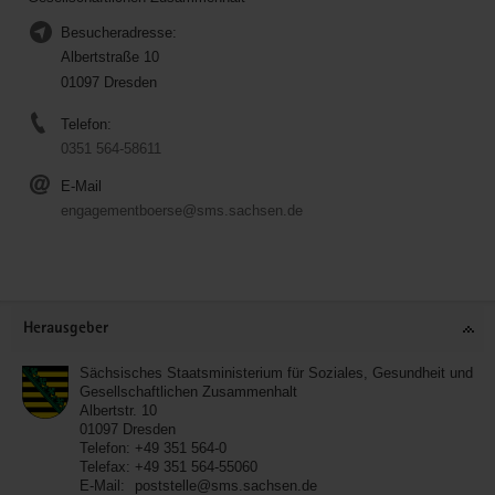
Besucheradresse:
Albertstraße 10
01097 Dresden
Telefon:
0351 564-58611
E-Mail
engagementboerse@sms.sachsen.de
Service
Herausgeber
Sächsisches Staatsministerium für Soziales, Gesundheit und
Gesellschaftlichen Zusammenhalt
Albertstr. 10
01097
Dresden
Telefon:
+49 351 564-0
Telefax:
+49 351 564-55060
E-Mail:
poststelle@sms.sachsen.de