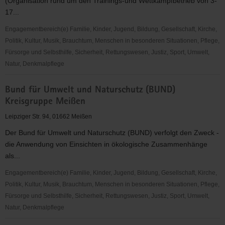
(Organisation rund um den Trainings-und Wettkampfbetrieb von 3-
17...
Engagementbereich(e) Familie, Kinder, Jugend, Bildung, Gesellschaft, Kirche,
Politik, Kultur, Musik, Brauchtum, Menschen in besonderen Situationen, Pflege,
Fürsorge und Selbsthilfe, Sicherheit, Rettungswesen, Justiz, Sport, Umwelt,
Natur, Denkmalpflege
Brockwitzer
Bund für Umwelt und Naturschutz (BUND)
Schul-
Kreisgruppe Meißen
und
Sportverein
Leipziger Str. 94, 01662 Meißen
e.V.
Der Bund für Umwelt und Naturschutz (BUND) verfolgt den Zweck -
die Anwendung von Einsichten in ökologische Zusammenhänge
als...
Engagementbereich(e) Familie, Kinder, Jugend, Bildung, Gesellschaft, Kirche,
Politik, Kultur, Musik, Brauchtum, Menschen in besonderen Situationen, Pflege,
Fürsorge und Selbsthilfe, Sicherheit, Rettungswesen, Justiz, Sport, Umwelt,
Natur, Denkmalpflege
Bund