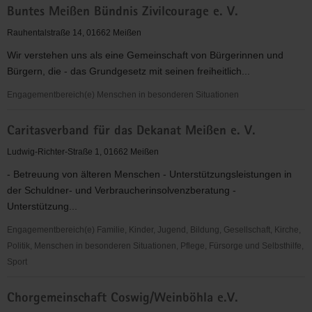
Buntes Meißen Bündnis Zivilcourage e. V.
für
Umwelt
Rauhentalstraße 14, 01662 Meißen
und
Wir verstehen uns als eine Gemeinschaft von Bürgerinnen und
Naturschutz
Bürgern, die - das Grundgesetz mit seinen freiheitlich...
(BUND)
Kreisgruppe
Engagementbereich(e) Menschen in besonderen Situationen
Meißen
Buntes
Caritasverband für das Dekanat Meißen e. V.
Meißen
Bündnis
Ludwig-Richter-Straße 1, 01662 Meißen
Zivilcourage
- Betreuung von älteren Menschen - Unterstützungsleistungen in
e.
der Schuldner- und Verbraucherinsolvenzberatung -
V.
Unterstützung...
Engagementbereich(e) Familie, Kinder, Jugend, Bildung, Gesellschaft, Kirche,
Politik, Menschen in besonderen Situationen, Pflege, Fürsorge und Selbsthilfe,
Sport
Caritasverband
Chorgemeinschaft Coswig/Weinböhla e.V.
für