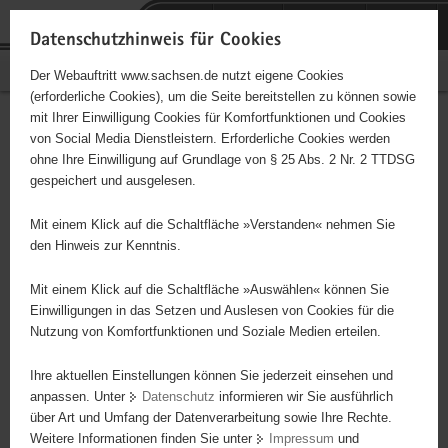
P
Portalübergreifende
o
H
Navigation
Datenschutzhinweis für Cookies
r
a
S
Bürgerschaftliches Engagement
Der Webauftritt www.sachsen.de nutzt eigene Cookies
t
u
e
(erforderliche Cookies), um die Seite bereitstellen zu können sowie
a
p
r
mit Ihrer Einwilligung Cookies für Komfortfunktionen und Cookies
l
t
v
Hauptinhalt
Engagementbörse
von Social Media Dienstleistern. Erforderliche Cookies werden
ü
i
i
ohne Ihre Einwilligung auf Grundlage von § 25 Abs. 2 Nr. 2 TTDSG
b
n
c
gespeichert und ausgelesen.
e
h
e
Ergebnisse auf Karte anzeigen
r
a
Mit einem Klick auf die Schaltfläche »Verstanden« nehmen Sie
g
l
den Hinweis zur Kenntnis.
r
t
Alles
Initiativen
Projekte
e
Mit einem Klick auf die Schaltfläche »Auswählen« können Sie
Nach Alphabet
Nach Postleitzahl
i
Einwilligungen in das Setzen und Auslesen von Cookies für die
Nutzung von Komfortfunktionen und Soziale Medien erteilen.
f
e
Ihre aktuellen Einstellungen können Sie jederzeit einsehen und
70 Suchergebnisse
n
anpassen. Unter
Datenschutz
informieren wir Sie ausführlich
d
über Art und Umfang der Datenverarbeitung sowie Ihre Rechte.
"Hafenstraße" e. V.
e
Weitere Informationen finden Sie unter
Impressum
und
N