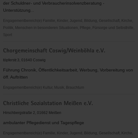
der Schuldner- und Verbraucherinsolvenzberatung -
V.
Unterstützung...
Engagementbereich(e) Familie, Kinder, Jugend, Bildung, Gesellschaft, Kirche,
Politik, Menschen in besonderen Situationen, Pflege, Fürsorge und Selbsthilfe,
Sport
Caritasverband
Chorgemeinschaft Coswig/Weinböhla e.V.
für
das
töpferstr.3, 01640 Coswig
Dekanat
Führung Chronik, Öffentlichkeitsarbeit, Werbung, Vorbereitung von
Meißen
öff. Auftritten
e.
V.
Engagementbereich(e) Kultur, Musik, Brauchtum
Chorgemeinschaft
Christliche Sozialstation Meißen e.V.
Coswig/Weinböhla
e.V.
Hirschbergstraße 2, 01662 Meißen
ambulanter Pflegedienst und Tagespflege
Engagementbereich(e) Familie, Kinder, Jugend, Bildung, Gesellschaft, Kirche,