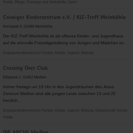
Politik, Pflege, Fürsorge und Selbsthilfe, Sport
Christliche
Coswiger Kinderzentrum e.V. / KIZ-Treff Weinböhla
Sozialstation
Meißen
Kirchplatz 5, 01689 Weinböhla
e.V.
Der KIZ-Treff Weinböhla ist als offenes Kinder- und Jugendhaus
auf die sinnvolle Freizeitgestaltung von Jungen und Mädchen im...
Engagementbereich(e) Familie, Kinder, Jugend, Bildung
Coswiger
Crossing Over Club
Kinderzentrum
e.V.
Elbgasse 1, 01662 Meißen
/
Immer freitags um 19 Uhr in den Jugendräumen des Jesus
KIZ-
Zentrum Meißen sind alle jungen Leute zwischen 13 und 25
Treff
herzlich...
Weinböhla
Engagementbereich(e) Familie, Kinder, Jugend, Bildung, Gesellschaft, Kirche,
Politik
Crossing