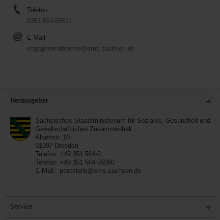
Telefon:
0351 564-58611
E-Mail
engagementboerse@sms.sachsen.de
Service
Herausgeber
Sächsisches Staatsministerium für Soziales, Gesundheit und
Gesellschaftlichen Zusammenhalt
Albertstr. 10
01097
Dresden
Telefon:
+49 351 564-0
Telefax:
+49 351 564-55060
E-Mail:
poststelle@sms.sachsen.de
Service