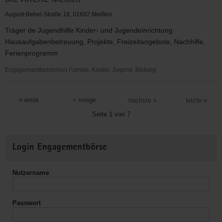
DIE ARCHE Meißen
Over
Club
August-Bebel-Straße 18, 01662 Meißen
Träger de Jugendhilfe Kinder- und Jugendeinrichtung
Hausaufgabenbetreuung, Projekte, Freizeitangebote, Nachhilfe,
Ferienprogramm
Engagementbereich(e) Familie, Kinder, Jugend, Bildung
DIE
ARCHE
erste
vorige
nächste
letzte
Meißen
Seite 1 von 7
Weitere
Login Engagementbörse
Informationen
Nutzername
Passwort