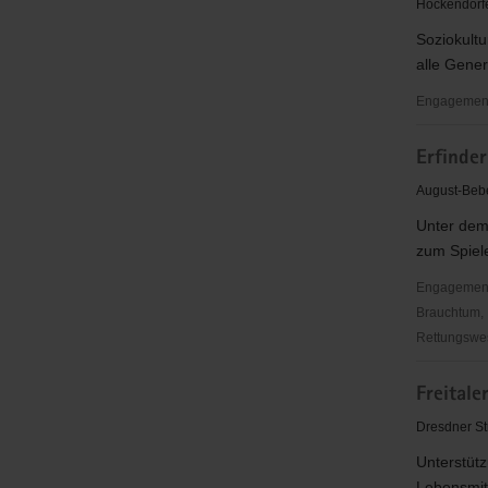
Höckendorfer
Soziokultu
alle Gene
Engagementb
EIBE
Erfinder
e.
V.
August-Bebe
Freital
Unter dem
Somsdorf
zum Spiele
Engagementbe
Brauchtum, 
Rettungswes
Erfinderkl
Freitale
Freital
e.
Dresdner Str
V.
Unterstüt
Lebensmitt