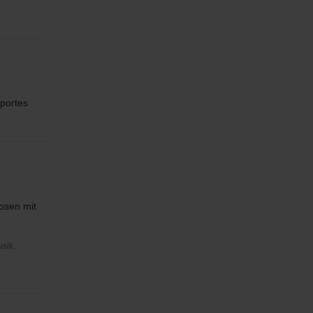
Sportes
osen mit
usik,