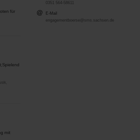
0351 564-58611
oten für
E-Mail
engagementboerse@sms.sachsen.de
t;Spielend
usik,
g mit