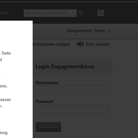
Suchbegriff
rvice
Suche starten
Übergeordnete Seiten
ast erhöhen
Animationen stoppen
Seite vorlesen
 Seite
nd
Weitere
Login Engagementbörse
Informationen
.
Nutzername
tnis.
Setzen
Passwort
leitzahl
n
Anmelden
itung