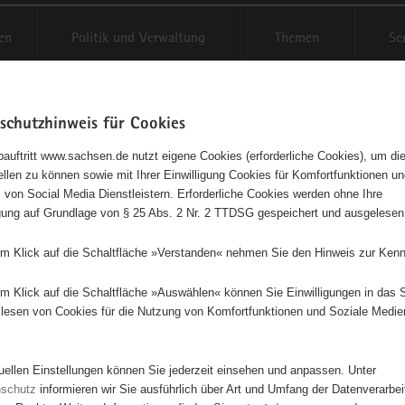
en
Politik und Verwaltung
Themen
Se
schutzhinweis für Cookies
Schriftgröße anpassen
Kontr
auftritt www.sachsen.de nutzt eigene Cookies (erforderliche Cookies), um die
tellen zu können sowie mit Ihrer Einwilligung Cookies für Komfortfunktionen u
t
agementbörse
 von Social Media Dienstleistern. Erforderliche Cookies werden ohne Ihre
igung auf Grundlage von § 25 Abs. 2 Nr. 2 TTDSG gespeichert und ausgelesen
isse auf Karte anzeigen
em Klick auf die Schaltfläche »Verstanden« nehmen Sie den Hinweis zur Kenn
em Klick auf die Schaltfläche »Auswählen« können Sie Einwilligungen in das 
Initiativen
Projekte
Nach Alphabet
Nach Post
lesen von Cookies für die Nutzung von Komfortfunktionen und Soziale Medie
tuellen Einstellungen können Sie jederzeit einsehen und anpassen. Unter
74 Suchergebnisse
nschutz
informieren wir Sie ausführlich über Art und Umfang der Datenverarbe