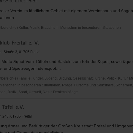
 Str. 30, 01705 Freital
reller Verein im ländlichem Gebiet mit eigenem Vereinshaus und Angeb
rationen
ereich(e) Kultur, Musik, Brauchtum, Menschen in besonderen Situationen
klub Freital e. V.
l-Straße 3, 01705 Freital
 Motto &quot;Vom Tüfteln und Basteln zum Erfinden&quot; sowie &quo
- und Spielzeugerfinder&quot;...
reich(e) Familie, Kinder, Jugend, Bildung, Gesellschaft, Kirche, Politik, Kultur, M
Menschen in besonderen Situationen, Pflege, Fürsorge und Selbsthilfe, Sicherheit,
en, Justiz, Sport, Umwelt, Natur, Denkmalpflege
ub
r Tafel e.V.
. 248, 01705 Freital
zung Armer und Bedürftiger der Großen Kreisstadt Freital und Umgebun
eln und Dingen des persönlichen...