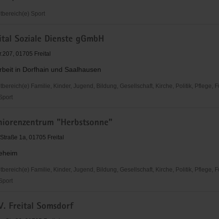
bereich(e) Sport
ital Soziale Dienste gGmbH
.207, 01705 Freital
rbeit in Dorfhain und Saalhausen
reich(e) Familie, Kinder, Jugend, Bildung, Gesellschaft, Kirche, Politik, Pflege, 
 Sport
iorenzentrum "Herbstsonne"
Straße 1a, 01705 Freital
geheim
reich(e) Familie, Kinder, Jugend, Bildung, Gesellschaft, Kirche, Politik, Pflege, 
 Sport
V. Freital Somsdorf
entrum
nne"