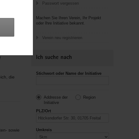
Passwort vergessen
Machen Sie Ihren Verein, Ihr Projekt
oder Ihre Initiative bekannt.
er Kreis
Verein neu registrieren
Ich suche nach
w
Stichwort oder Name der Initiative
ich, die
n
Addresse der
Region
Initiative
PLZ/Ort
ten- sowie
Umkreis