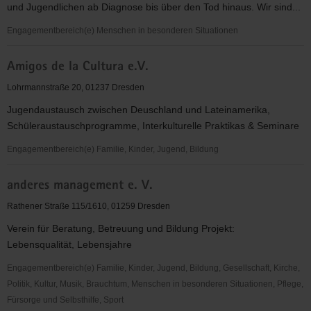
und Jugendlichen ab Diagnose bis über den Tod hinaus. Wir sind...
Engagementbereich(e) Menschen in besonderen Situationen
Ambulanter
Amigos de la Cultura e.V.
Kinderhospizdienst
Dresden
Lohrmannstraße 20, 01237 Dresden
Jugendaustausch zwischen Deuschland und Lateinamerika,
Schüleraustauschprogramme, Interkulturelle Praktikas & Seminare
Engagementbereich(e) Familie, Kinder, Jugend, Bildung
Amigos
anderes management e. V.
de
la
Rathener Straße 115/1610, 01259 Dresden
Cultura
Verein für Beratung, Betreuung und Bildung Projekt:
e.V.
Lebensqualität, Lebensjahre
Engagementbereich(e) Familie, Kinder, Jugend, Bildung, Gesellschaft, Kirche,
Politik, Kultur, Musik, Brauchtum, Menschen in besonderen Situationen, Pflege,
Fürsorge und Selbsthilfe, Sport