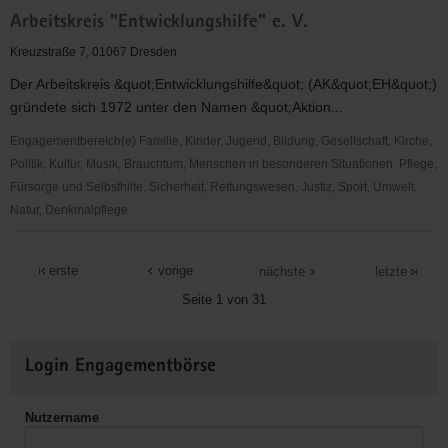
Arbeiten
Arbeitskreis "Entwicklungshilfe" e. V.
und
Lernen
Kreuzstraße 7, 01067 Dresden
Dresden
Der Arbeitskreis &quot;Entwicklungshilfe&quot; (AK&quot;EH&quot;)
e.
gründete sich 1972 unter den Namen &quot;Aktion...
V.
Engagementbereich(e) Familie, Kinder, Jugend, Bildung, Gesellschaft, Kirche,
Politik, Kultur, Musik, Brauchtum, Menschen in besonderen Situationen, Pflege,
Fürsorge und Selbsthilfe, Sicherheit, Rettungswesen, Justiz, Sport, Umwelt,
Natur, Denkmalpflege
Arbeitskreis
"Entwicklungshilfe"
erste
vorige
nächste
letzte
e.
Seite 1 von 31
V.
Weitere
Login Engagementbörse
Informationen
Nutzername