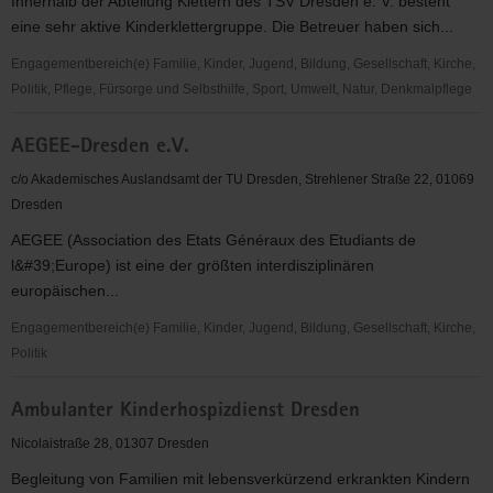
Innerhalb der Abteilung Klettern des TSV Dresden e. V. besteht
e.
eine sehr aktive Kinderklettergruppe. Die Betreuer haben sich...
V.
Engagementbereich(e) Familie, Kinder, Jugend, Bildung, Gesellschaft, Kirche,
Politik, Pflege, Fürsorge und Selbsthilfe, Sport, Umwelt, Natur, Denkmalpflege
Abteilung
AEGEE-Dresden e.V.
Klettern
im
c/o Akademisches Auslandsamt der TU Dresden, Strehlener Straße 22, 01069
TSV
Dresden
Dresden
AEGEE (Association des Etats Généraux des Etudiants de
e.
l&#39;Europe) ist eine der größten interdisziplinären
V.
europäischen...
Engagementbereich(e) Familie, Kinder, Jugend, Bildung, Gesellschaft, Kirche,
Politik
AEGEE-
Ambulanter Kinderhospizdienst Dresden
Dresden
e.V.
Nicolaistraße 28, 01307 Dresden
Begleitung von Familien mit lebensverkürzend erkrankten Kindern