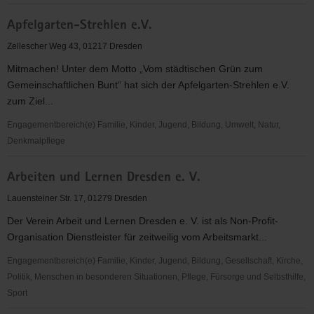
anderes
Apfelgarten-Strehlen e.V.
management
e.
Zellescher Weg 43, 01217 Dresden
V.
Mitmachen! Unter dem Motto „Vom städtischen Grün zum
Gemeinschaftlichen Bunt“ hat sich der Apfelgarten-Strehlen e.V.
zum Ziel...
Engagementbereich(e) Familie, Kinder, Jugend, Bildung, Umwelt, Natur,
Denkmalpflege
Apfelgarten-
Arbeiten und Lernen Dresden e. V.
Strehlen
e.V.
Lauensteiner Str. 17, 01279 Dresden
Der Verein Arbeit und Lernen Dresden e. V. ist als Non-Profit-
Organisation Dienstleister für zeitweilig vom Arbeitsmarkt...
Engagementbereich(e) Familie, Kinder, Jugend, Bildung, Gesellschaft, Kirche,
Politik, Menschen in besonderen Situationen, Pflege, Fürsorge und Selbsthilfe,
Sport