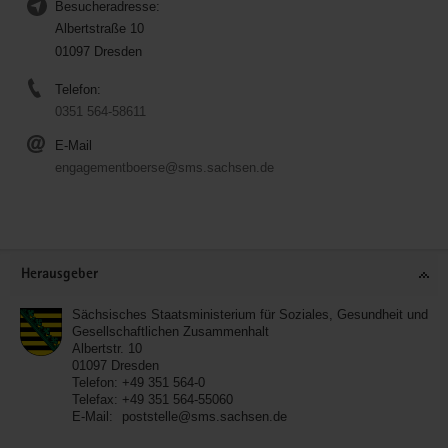
Besucheradresse:
Albertstraße 10
01097 Dresden
Telefon:
0351 564-58611
E-Mail
engagementboerse@sms.sachsen.de
Service
Herausgeber
Sächsisches Staatsministerium für Soziales, Gesundheit und
Gesellschaftlichen Zusammenhalt
Albertstr. 10
01097
Dresden
Telefon:
+49 351 564-0
Telefax:
+49 351 564-55060
E-Mail:
poststelle@sms.sachsen.de