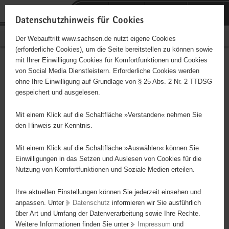
P
Portalübergreifende
o
H
Navigation
Datenschutzhinweis für Cookies
r
a
S
Bürgerschaftliches Engagement
Der Webauftritt www.sachsen.de nutzt eigene Cookies
t
u
e
(erforderliche Cookies), um die Seite bereitstellen zu können sowie
a
p
r
mit Ihrer Einwilligung Cookies für Komfortfunktionen und Cookies
l
t
v
Hauptinhalt
Engagementbörse
von Social Media Dienstleistern. Erforderliche Cookies werden
ü
i
i
ohne Ihre Einwilligung auf Grundlage von § 25 Abs. 2 Nr. 2 TTDSG
b
n
c
gespeichert und ausgelesen.
e
h
e
Ergebnisse auf Karte anzeigen
r
a
Mit einem Klick auf die Schaltfläche »Verstanden« nehmen Sie
g
l
den Hinweis zur Kenntnis.
r
t
Alles
Initiativen
Projekte
e
Mit einem Klick auf die Schaltfläche »Auswählen« können Sie
Nach Alphabet
Nach Postleitzahl
i
Einwilligungen in das Setzen und Auslesen von Cookies für die
Nutzung von Komfortfunktionen und Soziale Medien erteilen.
f
e
Ihre aktuellen Einstellungen können Sie jederzeit einsehen und
304 Suchergebnisse
n
anpassen. Unter
Datenschutz
informieren wir Sie ausführlich
d
über Art und Umfang der Datenverarbeitung sowie Ihre Rechte.
"Entschieden für Christus" (EC) - Elbingeröder
e
Weitere Informationen finden Sie unter
Impressum
und
N