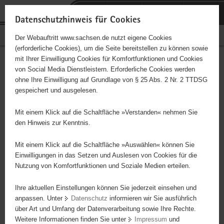
P
Portalübergreifende
o
H
Navigation
Datenschutzhinweis für Cookies
r
a
S
Bürgerschaftliches Engagement
Der Webauftritt www.sachsen.de nutzt eigene Cookies
t
u
e
(erforderliche Cookies), um die Seite bereitstellen zu können sowie
a
p
r
mit Ihrer Einwilligung Cookies für Komfortfunktionen und Cookies
l
t
v
Hauptinhalt
Engagementbörse
von Social Media Dienstleistern. Erforderliche Cookies werden
ü
i
i
ohne Ihre Einwilligung auf Grundlage von § 25 Abs. 2 Nr. 2 TTDSG
b
n
c
gespeichert und ausgelesen.
e
h
e
Ergebnisse auf Karte anzeigen
r
a
Mit einem Klick auf die Schaltfläche »Verstanden« nehmen Sie
g
l
den Hinweis zur Kenntnis.
r
t
Alles
Initiativen
Projekte
e
Mit einem Klick auf die Schaltfläche »Auswählen« können Sie
Nach Alphabet
Nach Postleitzahl
i
Einwilligungen in das Setzen und Auslesen von Cookies für die
Nutzung von Komfortfunktionen und Soziale Medien erteilen.
f
e
Ihre aktuellen Einstellungen können Sie jederzeit einsehen und
493 Suchergebnisse
n
anpassen. Unter
Datenschutz
informieren wir Sie ausführlich
d
über Art und Umfang der Datenverarbeitung sowie Ihre Rechte.
"coloRadio" Radio-Initiative Dresden e.V.
e
Weitere Informationen finden Sie unter
Impressum
und
N