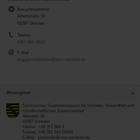
Besucheradresse:
Albertstraße 10
01097 Dresden
Telefon:
0351 564-58611
E-Mail
engagementboerse@sms.sachsen.de
Service
Herausgeber
Sächsisches Staatsministerium für Soziales, Gesundheit und
Gesellschaftlichen Zusammenhalt
Albertstr. 10
01097
Dresden
Telefon:
+49 351 564-0
Telefax:
+49 351 564-55060
E-Mail:
poststelle@sms.sachsen.de