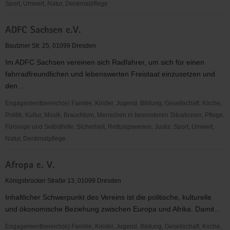
e.V.
Sport, Umwelt, Natur, Denkmalpflege
ADFC
ADFC Sachsen e.V.
Dresden
e.
Bautzner Str. 25, 01099 Dresden
V.
Im ADFC Sachsen vereinen sich Radfahrer, um sich für einen
fahrradfreundlichen und lebenswerten Freistaat einzusetzen und
den...
Engagementbereich(e) Familie, Kinder, Jugend, Bildung, Gesellschaft, Kirche,
Politik, Kultur, Musik, Brauchtum, Menschen in besonderen Situationen, Pflege,
Fürsorge und Selbsthilfe, Sicherheit, Rettungswesen, Justiz, Sport, Umwelt,
Natur, Denkmalpflege
ADFC
Afropa e. V.
Sachsen
e.V.
Königsbrücker Straße 13, 01099 Dresden
Inhaltlicher Schwerpunkt des Vereins ist die politische, kulturelle
und ökonomische Beziehung zwischen Europa und Afrika. Damit...
Engagementbereich(e) Familie, Kinder, Jugend, Bildung, Gesellschaft, Kirche,