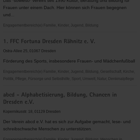
Das *sowieso* vereint seit 1990 Kultur, Beratung und Bildung für
Uniklinikum
Frauen unter einem Dach. Hier können sich Frauen begegnen
Dresden
und...
Engagementbereich(e) Familie, Kinder, Jugend, Bildung
*sowieso*
1. FFC Fortuna Dresden Rähnitz e. V.
Kultur
Beratung
Ostra-Allee 25, 01067 Dresden
Bildung
Förderung des Sports, insbesondere Frauen- und Mädchenfußball
"Frauen
für
Engagementbereich(e) Familie, Kinder, Jugend, Bildung, Gesellschaft, Kirche,
Frauen
Politik, Pflege, Fürsorge und Selbsthilfe, Sport, Umwelt, Natur, Denkmalpflege
e.V."
1.
abcd - Alphabetisierung, Bildung, Chancen in
FFC
Dresden e.V.
Fortuna
Dresden
Kopernikusstr. 18, 01129 Dresden
Rähnitz
Der Verein abcd e.V. hat es sich zur Aufgabe gemacht, lese- und
e.
schreibschwache Menschen zu unterstützen.
V.
Engagementbereich(e) Familie, Kinder, Jugend, Bildung, Menschen in