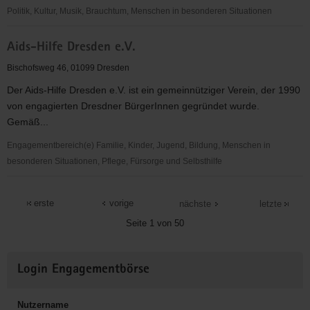
Politik, Kultur, Musik, Brauchtum, Menschen in besonderen Situationen
Afropa
Aids-Hilfe Dresden e.V.
e.
V.
Bischofsweg 46, 01099 Dresden
Der Aids-Hilfe Dresden e.V. ist ein gemeinnütziger Verein, der 1990
von engagierten Dresdner BürgerInnen gegründet wurde.
Gemäß...
Engagementbereich(e) Familie, Kinder, Jugend, Bildung, Menschen in
besonderen Situationen, Pflege, Fürsorge und Selbsthilfe
Aids-
Hilfe
erste
vorige
nächste
letzte
Dresden
Seite 1 von 50
e.V.
Weitere
Login Engagementbörse
Informationen
Nutzername