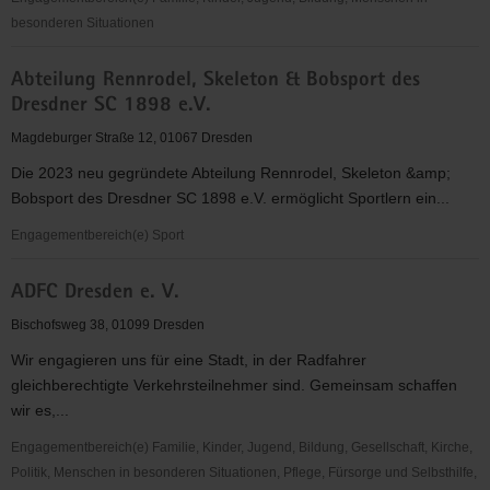
besonderen Situationen
abcd
Abteilung Rennrodel, Skeleton & Bobsport des
-
Dresdner SC 1898 e.V.
Alphabetisierung,
Bildung,
Magdeburger Straße 12, 01067 Dresden
Chancen
Die 2023 neu gegründete Abteilung Rennrodel, Skeleton &amp;
in
Bobsport des Dresdner SC 1898 e.V. ermöglicht Sportlern ein...
Dresden
e.V.
Engagementbereich(e) Sport
Abteilung
ADFC Dresden e. V.
Rennrodel,
Skeleton
Bischofsweg 38, 01099 Dresden
&
Wir engagieren uns für eine Stadt, in der Radfahrer
Bobsport
gleichberechtigte Verkehrsteilnehmer sind. Gemeinsam schaffen
des
wir es,...
Dresdner
SC
Engagementbereich(e) Familie, Kinder, Jugend, Bildung, Gesellschaft, Kirche,
1898
Politik, Menschen in besonderen Situationen, Pflege, Fürsorge und Selbsthilfe,