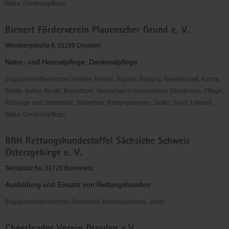
Natur, Denkmalpflege
Berufsausbildungszentrum
Bienert Förderverein Plauenscher Grund e. V.
Freital
e.V.
Windbergstraße 8, 01189 Dresden
Natur- und Heimatpflege, Denkmalpflege
Engagementbereich(e) Familie, Kinder, Jugend, Bildung, Gesellschaft, Kirche,
Politik, Kultur, Musik, Brauchtum, Menschen in besonderen Situationen, Pflege,
Fürsorge und Selbsthilfe, Sicherheit, Rettungswesen, Justiz, Sport, Umwelt,
Natur, Denkmalpflege
Bienert
BRH Rettungshundestaffel Sächsiche Schweiz
Förderverein
Osterzgebirge e. V.
Plauenscher
Grund
Teichplatz 6a, 01728 Bannewitz
e.
Ausbildung und Einsatz von Rettungshunden
V.
Engagementbereich(e) Sicherheit, Rettungswesen, Justiz
BRH