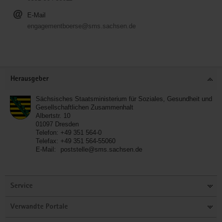
E-Mail
engagementboerse@sms.sachsen.de
Service
Herausgeber
Sächsisches Staatsministerium für Soziales, Gesundheit und
Gesellschaftlichen Zusammenhalt
Albertstr. 10
01097
Dresden
Telefon:
+49 351 564-0
Telefax:
+49 351 564-55060
E-Mail:
poststelle@sms.sachsen.de
Service
Verwandte Portale