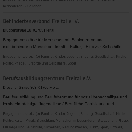
besonderen Situationen
Ausländerrat
Behindertenverband Freital e. V.
Dresden
e.V./Die
Brückenstraße 18, 01705 Freital
Bildungspatenschaften
Begegnungsstätte für Menschen mit Behinderung und
nichtbehinderte Menschen. Inhalt: - Kultur, - Hilfe zur Selbsthilfe, -...
Engagementbereich(e) Familie, Kinder, Jugend, Bildung, Gesellschaft, Kirche,
Politik, Pflege, Fürsorge und Selbsthilfe, Sport
Behindertenverband
Berufsausbildungszentrum Freital e.V.
Freital
e.
Dresdner Straße 303, 01705 Freital
V.
Berufsausbildung und Berufsberatung für sozial benachteiligte und
lernbeeinträchtigte Jugendliche / Berufliche Fortbildung und...
Engagementbereich(e) Familie, Kinder, Jugend, Bildung, Gesellschaft, Kirche,
Politik, Kultur, Musik, Brauchtum, Menschen in besonderen Situationen, Pflege,
Fürsorge und Selbsthilfe, Sicherheit, Rettungswesen, Justiz, Sport, Umwelt,