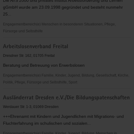
Die A//S 2000 und privates Institut Arbeitsförderung und Lernen
gGmbH wurde am 23.09.1998 gegründet und besteht nunmehr
25...
Engagementbereich(e) Menschen in besonderen Situationen, Pflege,
Fürsorge und Selbsthilfe
A//S
Arbeitslosenverband Freital
2000und
privates
Dresdner Str. 162, 01705 Freital
Institut
Beratung und Betreuung von Erwerbslosen
Arbeitsförderung
und
Engagementbereich(e) Familie, Kinder, Jugend, Bildung, Gesellschaft, Kirche,
Lernen
Politik, Pflege, Fürsorge und Selbsthilfe, Sport
gGmbH
Arbeitslosenverband
Ausländerrat Dresden e.V./Die Bildungspatenschaften
Freital
Werdauer Str. 1-3, 01069 Dresden
+++Ehrenamt mit Kindern und Jugendlichen mit Migrations- und
Fluchterfahrung im schulischen und sozialen...
Engagementbereich(e) Familie, Kinder, Jugend, Bildung, Menschen in