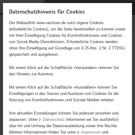
P
Portalübergreifende
o
H
Navigation
Datenschutzhinweis für Cookies
r
a
S
Bürgerschaftliches Engagement
Der Webauftritt www.sachsen.de nutzt eigene Cookies
t
u
e
(erforderliche Cookies), um die Seite bereitstellen zu können sowie
a
p
r
mit Ihrer Einwilligung Cookies für Komfortfunktionen und Cookies
l
t
v
Hauptinhalt
Engagementbörse
von Social Media Dienstleistern. Erforderliche Cookies werden
ü
i
i
ohne Ihre Einwilligung auf Grundlage von § 25 Abs. 2 Nr. 2 TTDSG
b
n
c
gespeichert und ausgelesen.
e
h
e
Ergebnisse auf Karte anzeigen
r
a
Mit einem Klick auf die Schaltfläche »Verstanden« nehmen Sie
g
l
den Hinweis zur Kenntnis.
r
t
Alles
Initiativen
Projekte
e
Mit einem Klick auf die Schaltfläche »Auswählen« können Sie
Nach Alphabet
Nach Postleitzahl
i
Einwilligungen in das Setzen und Auslesen von Cookies für die
Nutzung von Komfortfunktionen und Soziale Medien erteilen.
f
e
Ihre aktuellen Einstellungen können Sie jederzeit einsehen und
113 Suchergebnisse
n
anpassen. Unter
Datenschutz
informieren wir Sie ausführlich
d
über Art und Umfang der Datenverarbeitung sowie Ihre Rechte.
"Das Zusammenleben" e.V.
e
Weitere Informationen finden Sie unter
Impressum
und
N