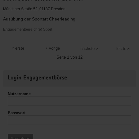
Cheerleader Verein Dresden e.V.
Rettungshundestaffel
Sächsiche
Münchner Straße 52, 01187 Dresden
Schweiz
Ausübung der Sportart Cheerleading
Osterzgebirge
e.
Engagementbereich(e) Sport
V.
Cheerleader
Verein
erste
vorige
nächste
letzte
Dresden
Seite 1 von 12
e.V.
Weitere
Login Engagementbörse
Informationen
Nutzername
Passwort
Anmelden