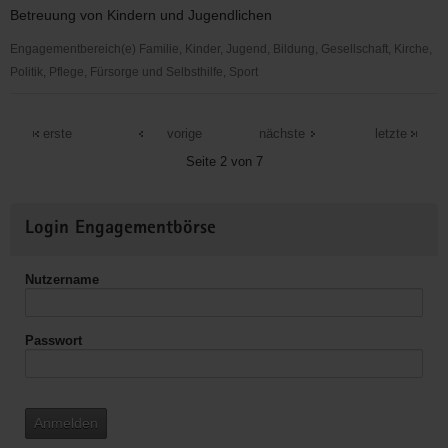
Schloß
Betreuung von Kindern und Jugendlichen
Wolkenburg
Engagementbereich(e) Familie, Kinder, Jugend, Bildung, Gesellschaft, Kirche,
Politik, Pflege, Fürsorge und Selbsthilfe, Sport
Ev.-
Luth.
erste
vorige
nächste
letzte
Kirchgemeinde
Seite 2 von 7
Limbach-
Kändler
Weitere
Login Engagementbörse
Informationen
Nutzername
Passwort
Anmelden