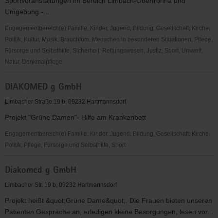
Sportveranstaltungen im Bereich Limbach-Oberfrohna und
Umgebung -...
Engagementbereich(e) Familie, Kinder, Jugend, Bildung, Gesellschaft, Kirche,
Politik, Kultur, Musik, Brauchtum, Menschen in besonderen Situationen, Pflege,
Fürsorge und Selbsthilfe, Sicherheit, Rettungswesen, Justiz, Sport, Umwelt,
Natur, Denkmalpflege
DEUTSCHES
DIAKOMED g GmbH
ROTES
KREUZ,
Limbacher Straße 19 b, 09232 Hartmannsdorf
Ortsverein
Projekt "Grüne Damen"- Hilfe am Krankenbett
Limbach-
Oberfrohna
Engagementbereich(e) Familie, Kinder, Jugend, Bildung, Gesellschaft, Kirche,
Politik, Pflege, Fürsorge und Selbsthilfe, Sport
DIAKOMED
Diakomed g GmbH
g
GmbH
Limbacher Str. 19 b, 09232 Hartmannsdorf
Projekt heißt &quot;Grüne Dame&quot;. Die Frauen bieten unseren
Patienten Gespräche an, erledigen kleine Besorgungen, lesen vor...