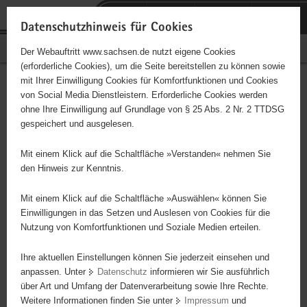
P
Portalübergreifende
o
H
Navigation
Datenschutzhinweis für Cookies
r
a
S
Bürgerschaftliches Engagement
Der Webauftritt www.sachsen.de nutzt eigene Cookies
t
u
e
(erforderliche Cookies), um die Seite bereitstellen zu können sowie
a
p
r
mit Ihrer Einwilligung Cookies für Komfortfunktionen und Cookies
l
t
v
Hauptinhalt
Engagementbörse
von Social Media Dienstleistern. Erforderliche Cookies werden
ü
i
i
ohne Ihre Einwilligung auf Grundlage von § 25 Abs. 2 Nr. 2 TTDSG
b
n
c
gespeichert und ausgelesen.
e
h
e
Ergebnisse auf Karte anzeigen
r
a
Mit einem Klick auf die Schaltfläche »Verstanden« nehmen Sie
g
l
den Hinweis zur Kenntnis.
r
t
Alles
Initiativen
Projekte
e
Mit einem Klick auf die Schaltfläche »Auswählen« können Sie
Nach Alphabet
Nach Postleitzahl
i
Einwilligungen in das Setzen und Auslesen von Cookies für die
Nutzung von Komfortfunktionen und Soziale Medien erteilen.
f
e
Ihre aktuellen Einstellungen können Sie jederzeit einsehen und
63 Suchergebnisse
n
anpassen. Unter
Datenschutz
informieren wir Sie ausführlich
d
über Art und Umfang der Datenverarbeitung sowie Ihre Rechte.
Bungalowsiedlung Oberrabenstein e.V
e
Weitere Informationen finden Sie unter
Impressum
und
N