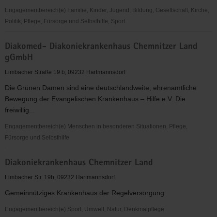
Engagementbereich(e) Familie, Kinder, Jugend, Bildung, Gesellschaft, Kirche,
Politik, Pflege, Fürsorge und Selbsthilfe, Sport
Diakomed
Diakomed- Diakoniekrankenhaus Chemnitzer Land
g
gGmbH
GmbH
Limbacher Straße 19 b, 09232 Hartmannsdorf
Die Grünen Damen sind eine deutschlandweite, ehrenamtliche
Bewegung der Evangelischen Krankenhaus – Hilfe e.V. Die
freiwillig...
Engagementbereich(e) Menschen in besonderen Situationen, Pflege,
Fürsorge und Selbsthilfe
Diakomed-
Diakoniekrankenhaus Chemnitzer Land
Diakoniekrankenhaus
Chemnitzer
Limbacher Str. 19b, 09232 Hartmannsdorf
Land
Gemeinnütziges Krankenhaus der Regelversorgung
gGmbH
Engagementbereich(e) Sport, Umwelt, Natur, Denkmalpflege