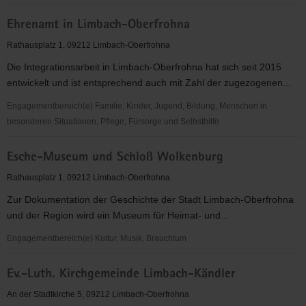
Diakoniekrankenhaus
Ehrenamt in Limbach-Oberfrohna
Chemnitzer
Land
Rathausplatz 1, 09212 Limbach-Oberfrohna
Die Integrationsarbeit in Limbach-Oberfrohna hat sich seit 2015
entwickelt und ist entsprechend auch mit Zahl der zugezogenen...
Engagementbereich(e) Familie, Kinder, Jugend, Bildung, Menschen in
besonderen Situationen, Pflege, Fürsorge und Selbsthilfe
Ehrenamt
Esche-Museum und Schloß Wolkenburg
in
Limbach-
Rathausplatz 1, 09212 Limbach-Oberfrohna
Oberfrohna
Zur Dokumentation der Geschichte der Stadt Limbach-Oberfrohna
und der Region wird ein Museum für Heimat- und...
Engagementbereich(e) Kultur, Musik, Brauchtum
Esche-
Ev.-Luth. Kirchgemeinde Limbach-Kändler
Museum
und
An der Stadtkirche 5, 09212 Limbach-Oberfrohna