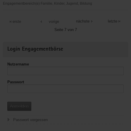
Engagementbereich(e) Familie, Kinder, Jugend, Bildung
Wir
auf
nächste
letzte
erste
vorige
FELS
Seite 7 von 7
gebaut
Weitere
Login Engagementbörse
Informationen
Nutzername
Passwort
Anmelden
Passwort vergessen