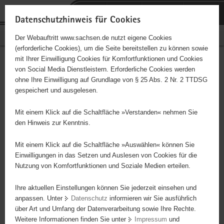
P
Portalübergreifende
o
H
Navigation
Datenschutzhinweis für Cookies
r
a
S
Bürgerschaftliches Engagement
Der Webauftritt www.sachsen.de nutzt eigene Cookies
t
u
e
(erforderliche Cookies), um die Seite bereitstellen zu können sowie
a
p
r
mit Ihrer Einwilligung Cookies für Komfortfunktionen und Cookies
l
t
v
Hauptinhalt
Engagementbörse
von Social Media Dienstleistern. Erforderliche Cookies werden
ü
i
i
ohne Ihre Einwilligung auf Grundlage von § 25 Abs. 2 Nr. 2 TTDSG
b
n
c
gespeichert und ausgelesen.
e
h
e
Ergebnisse auf Karte anzeigen
r
a
Mit einem Klick auf die Schaltfläche »Verstanden« nehmen Sie
g
l
den Hinweis zur Kenntnis.
r
t
Alles
Initiativen
Projekte
e
Mit einem Klick auf die Schaltfläche »Auswählen« können Sie
Nach Alphabet
Nach Postleitzahl
i
Einwilligungen in das Setzen und Auslesen von Cookies für die
Nutzung von Komfortfunktionen und Soziale Medien erteilen.
f
e
Ihre aktuellen Einstellungen können Sie jederzeit einsehen und
63 Suchergebnisse
n
anpassen. Unter
Datenschutz
informieren wir Sie ausführlich
d
über Art und Umfang der Datenverarbeitung sowie Ihre Rechte.
TV-Oberfrohna
e
Weitere Informationen finden Sie unter
Impressum
und
N