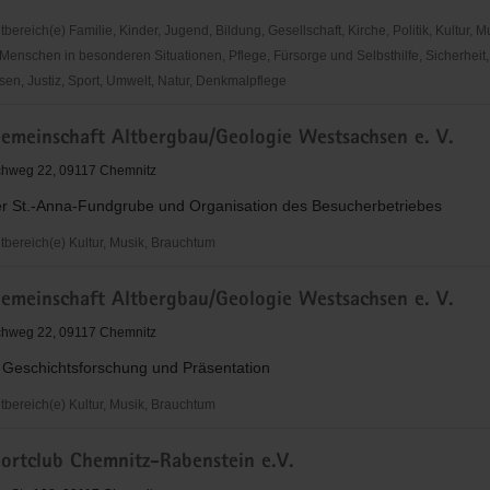
reich(e) Familie, Kinder, Jugend, Bildung, Gesellschaft, Kirche, Politik, Kultur, M
Menschen in besonderen Situationen, Pflege, Fürsorge und Selbsthilfe, Sicherheit,
en, Justiz, Sport, Umwelt, Natur, Denkmalpflege
gemeinschaft Altbergbau/Geologie Westsachsen e. V.
chweg 22, 09117 Chemnitz
r St.-Anna-Fundgrube und Organisation des Besucherbetriebes
ereich(e) Kultur, Musik, Brauchtum
meinschaft
gemeinschaft Altbergbau/Geologie Westsachsen e. V.
u/Geologie
sen
chweg 22, 09117 Chemnitz
 Geschichtsforschung und Präsentation
ereich(e) Kultur, Musik, Brauchtum
meinschaft
ortclub Chemnitz-Rabenstein e.V.
u/Geologie
sen