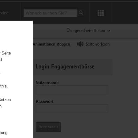
Suchbegriff
rvice
Suche starten
Übergeordnete Seiten
ast erhöhen
Animationen stoppen
Seite vorlesen
 Seite
nd
Weitere
Login Engagementbörse
Informationen
.
Nutzername
tnis.
Setzen
Passwort
leitzahl
n
Anmelden
itung