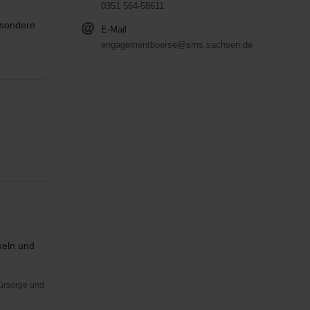
0351 564-58611
esondere
E-Mail
engagementboerse@sms.sachsen.de
keln und
Fürsorge und