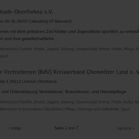
bach-Oberfrohna e.V.
a
r Str. 36, 09337 Callenberg OT Meinsdorf
erein mit dem primären Ziel Kinder und Jugendliche sportlich zu entwic
n und ihre gesellschaftliche...
reich(e) Familie, Kinder, Jugend, Bildung, Gesellschaft, Kirche, Politik, Pflege, 
 Sport
r Vertriebenen (BdV) Kreisverband Chemnitzer Land e. V
a
aße 3, 09212 Limbach-Oberfrohna
 und Unterstützung Vertriebener, Brauchtums- und Heimatpflege
reich(e) Familie, Kinder, Jugend, Bildung, Gesellschaft, Kirche, Politik, Kultur, M
Menschen in besonderen Situationen, Pflege, Fürsorge und Selbsthilfe, Sport
vorige
Seite 1 von 7
nächste
nen