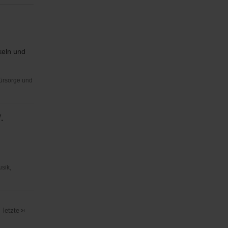
keln und
Fürsorge und
.
usik,
letzte