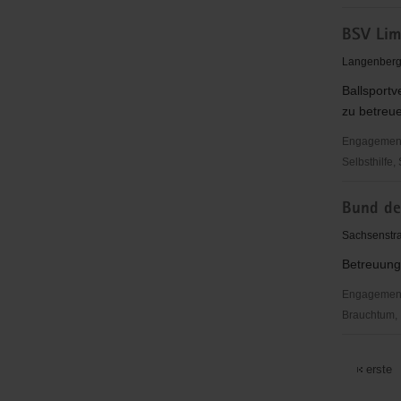
BSV
BSV Lim
Limbach-
Oberfrohn
Langenberge
e.V.
Ballsportv
zu betreue
Engagementbe
Selbsthilfe,
BSV
Bund de
Limbach-
Oberfrohn
Sachsenstr
e.V.
Betreuung
Engagementbe
Brauchtum, 
Bund
der
erste
Vertriebe