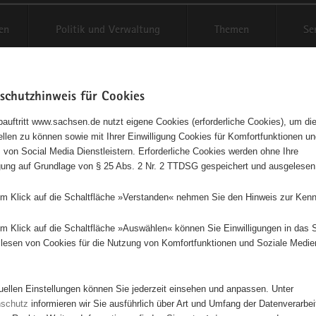
en
Politik und Verwaltung
Themen
Se
schutzhinweis für Cookies
Schriftgröße anpassen
Kontr
auftritt www.sachsen.de nutzt eigene Cookies (erforderliche Cookies), um die
tellen zu können sowie mit Ihrer Einwilligung Cookies für Komfortfunktionen u
t
agementbörse
 von Social Media Dienstleistern. Erforderliche Cookies werden ohne Ihre
igung auf Grundlage von § 25 Abs. 2 Nr. 2 TTDSG gespeichert und ausgelesen
isse auf Karte anzeigen
em Klick auf die Schaltfläche »Verstanden« nehmen Sie den Hinweis zur Kenn
em Klick auf die Schaltfläche »Auswählen« können Sie Einwilligungen in das 
Initiativen
Projekte
Nach Alphabet
Nach Post
lesen von Cookies für die Nutzung von Komfortfunktionen und Soziale Medie
tuellen Einstellungen können Sie jederzeit einsehen und anpassen. Unter
63 Suchergebnisse
nschutz
informieren wir Sie ausführlich über Art und Umfang der Datenverarbe