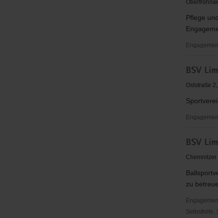
Oberfrohnae
e.
Pflege un
V.
Engagemen
Engagement
Bogenspor
BSV Lim
Chemnitz-
Rabenstei
Oststraße 2
e.V.
Sportverei
Engagementb
BSV
BSV Lim
Limbach-
Oberfrohn
Chemnitzer 
Ballsportv
zu betreue
Engagementbe
Selbsthilfe,