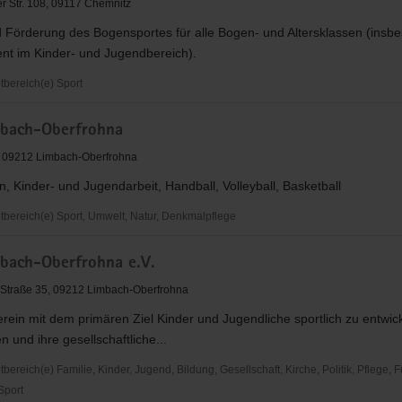
r Str. 108, 09117 Chemnitz
d Förderung des Bogensportes für alle Bogen- und Altersklassen (insb
t im Kinder- und Jugendbereich).
bereich(e) Sport
tclub
bach-Oberfrohna
n
, 09212 Limbach-Oberfrohna
n, Kinder- und Jugendarbeit, Handball, Volleyball, Basketball
ereich(e) Sport, Umwelt, Natur, Denkmalpflege
bach-Oberfrohna e.V.
a
Straße 35, 09212 Limbach-Oberfrohna
erein mit dem primären Ziel Kinder und Jugendliche sportlich zu entwic
n und ihre gesellschaftliche...
reich(e) Familie, Kinder, Jugend, Bildung, Gesellschaft, Kirche, Politik, Pflege, 
 Sport