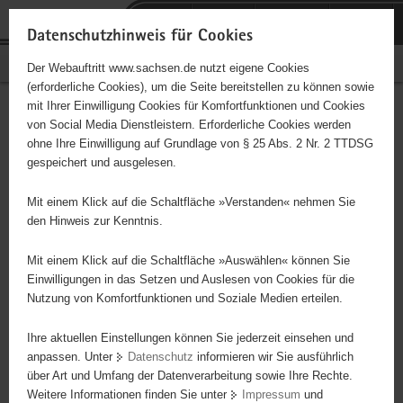
P
Portalübergreifende
o
H
Navigation
Datenschutzhinweis für Cookies
r
a
S
Bürgerschaftliches Engagement
Der Webauftritt www.sachsen.de nutzt eigene Cookies
t
u
e
(erforderliche Cookies), um die Seite bereitstellen zu können sowie
a
p
r
mit Ihrer Einwilligung Cookies für Komfortfunktionen und Cookies
l
t
v
Hauptinhalt
Engagementbörse
von Social Media Dienstleistern. Erforderliche Cookies werden
ü
i
i
ohne Ihre Einwilligung auf Grundlage von § 25 Abs. 2 Nr. 2 TTDSG
b
n
c
gespeichert und ausgelesen.
e
h
e
Ergebnisse auf Karte anzeigen
r
a
Mit einem Klick auf die Schaltfläche »Verstanden« nehmen Sie
g
l
den Hinweis zur Kenntnis.
r
t
Alles
Initiativen
Projekte
e
Mit einem Klick auf die Schaltfläche »Auswählen« können Sie
Nach Alphabet
Nach Postleitzahl
i
Einwilligungen in das Setzen und Auslesen von Cookies für die
Nutzung von Komfortfunktionen und Soziale Medien erteilen.
f
e
Ihre aktuellen Einstellungen können Sie jederzeit einsehen und
634 Suchergebnisse
n
anpassen. Unter
Datenschutz
informieren wir Sie ausführlich
d
über Art und Umfang der Datenverarbeitung sowie Ihre Rechte.
"coloRadio" Radio-Initiative Dresden e.V.
e
Weitere Informationen finden Sie unter
Impressum
und
N