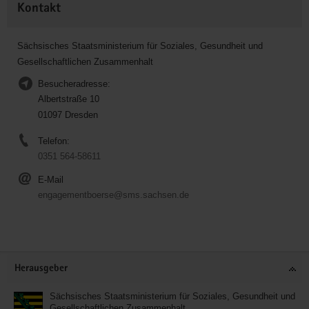
Kontakt
Sächsisches Staatsministerium für Soziales, Gesundheit und
Gesellschaftlichen Zusammenhalt
Besucheradresse:
Albertstraße 10
01097 Dresden
Telefon:
0351 564-58611
E-Mail
engagementboerse@sms.sachsen.de
Service
Herausgeber
Sächsisches Staatsministerium für Soziales, Gesundheit und
Gesellschaftlichen Zusammenhalt