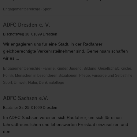
Dresden
e.V.
Engagementbereich(e) Sport
Abteilung
ADFC Dresden e. V.
Rennrodel,
Skeleton
Bischofsweg 38, 01099 Dresden
&
Wir engagieren uns für eine Stadt, in der Radfahrer
Bobsport
gleichberechtigte Verkehrsteilnehmer sind. Gemeinsam schaffen
des
wir es,...
Dresdner
SC
Engagementbereich(e) Familie, Kinder, Jugend, Bildung, Gesellschaft, Kirche,
1898
Politik, Menschen in besonderen Situationen, Pflege, Fürsorge und Selbsthilfe,
e.V.
Sport, Umwelt, Natur, Denkmalpflege
ADFC
ADFC Sachsen e.V.
Dresden
e.
Bautzner Str. 25, 01099 Dresden
V.
Im ADFC Sachsen vereinen sich Radfahrer, um sich für einen
fahrradfreundlichen und lebenswerten Freistaat einzusetzen und
den...