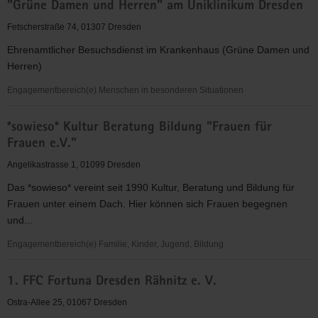
"Grüne Damen und Herren" am Uniklinikum Dresden
für
Christus"
Fetscherstraße 74, 01307 Dresden
(EC)
Ehrenamtlicher Besuchsdienst im Krankenhaus (Grüne Damen und
-
Herren)
Elbingeröder
Jugendverband
Engagementbereich(e) Menschen in besonderen Situationen
(EEC)
"Grüne
Gruppe
*sowieso* Kultur Beratung Bildung "Frauen für
Damen
Dresden
Frauen e.V."
und
Herren"
Angelikastrasse 1, 01099 Dresden
am
Das *sowieso* vereint seit 1990 Kultur, Beratung und Bildung für
Uniklinikum
Frauen unter einem Dach. Hier können sich Frauen begegnen
Dresden
und...
Engagementbereich(e) Familie, Kinder, Jugend, Bildung
*sowieso*
1. FFC Fortuna Dresden Rähnitz e. V.
Kultur
Beratung
Ostra-Allee 25, 01067 Dresden
Bildung