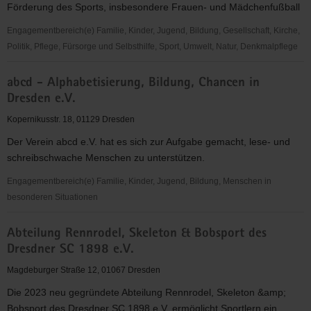
Förderung des Sports, insbesondere Frauen- und Mädchenfußball
"Frauen
für
Engagementbereich(e) Familie, Kinder, Jugend, Bildung, Gesellschaft, Kirche,
Frauen
Politik, Pflege, Fürsorge und Selbsthilfe, Sport, Umwelt, Natur, Denkmalpflege
e.V."
1.
abcd - Alphabetisierung, Bildung, Chancen in
FFC
Dresden e.V.
Fortuna
Dresden
Kopernikusstr. 18, 01129 Dresden
Rähnitz
Der Verein abcd e.V. hat es sich zur Aufgabe gemacht, lese- und
e.
schreibschwache Menschen zu unterstützen.
V.
Engagementbereich(e) Familie, Kinder, Jugend, Bildung, Menschen in
besonderen Situationen
abcd
Abteilung Rennrodel, Skeleton & Bobsport des
-
Dresdner SC 1898 e.V.
Alphabetisierung,
Bildung,
Magdeburger Straße 12, 01067 Dresden
Chancen
Die 2023 neu gegründete Abteilung Rennrodel, Skeleton &amp;
in
Bobsport des Dresdner SC 1898 e.V. ermöglicht Sportlern ein...