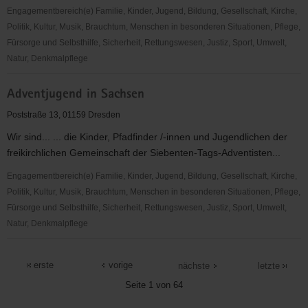
Engagementbereich(e) Familie, Kinder, Jugend, Bildung, Gesellschaft, Kirche,
Politik, Kultur, Musik, Brauchtum, Menschen in besonderen Situationen, Pflege,
Fürsorge und Selbsthilfe, Sicherheit, Rettungswesen, Justiz, Sport, Umwelt,
Natur, Denkmalpflege
ADFC
Adventjugend in Sachsen
Sachsen
e.V.
Poststraße 13, 01159 Dresden
Wir sind... ... die Kinder, Pfadfinder /-innen und Jugendlichen der
freikirchlichen Gemeinschaft der Siebenten-Tags-Adventisten...
Engagementbereich(e) Familie, Kinder, Jugend, Bildung, Gesellschaft, Kirche,
Politik, Kultur, Musik, Brauchtum, Menschen in besonderen Situationen, Pflege,
Fürsorge und Selbsthilfe, Sicherheit, Rettungswesen, Justiz, Sport, Umwelt,
Natur, Denkmalpflege
Adventjugend
in
erste
vorige
nächste
letzte
Sachsen
Seite 1 von 64