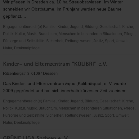
Wir pflegen in Dresden ca. 10 ha Streuobstwiesen. Im Winter
AuditivVokal
schneiden wir Obstbäume, im Frühjahr werden neue Bäume
Dresden
gepflanzt,...
Engagementbereich(e) Familie, Kinder, Jugend, Bildung, Gesellschaft, Kirche,
Politik, Kultur, Musik, Brauchtum, Menschen in besonderen Situationen, Pflege,
Fürsorge und Selbsthilfe, Sicherheit, Rettungswesen, Justiz, Sport, Umwelt,
Natur, Denkmalpflege
Projekt
Kinder- und Elternzentrum "KOLIBRI" e.V.
Streuobstwiesen
der
Ritzenbergstr. 3, 01067 Dresden
Grüne
Das Kinder- und Elternzentrum &quot;Kolibri&quot; e. V. wurde
Liga
2009 gegründet und hat sich innerhalb kürzester Zeit zu einem...
Engagementbereich(e) Familie, Kinder, Jugend, Bildung, Gesellschaft, Kirche,
Politik, Kultur, Musik, Brauchtum, Menschen in besonderen Situationen, Pflege,
Fürsorge und Selbsthilfe, Sicherheit, Rettungswesen, Justiz, Sport, Umwelt,
Natur, Denkmalpflege
Kinder-