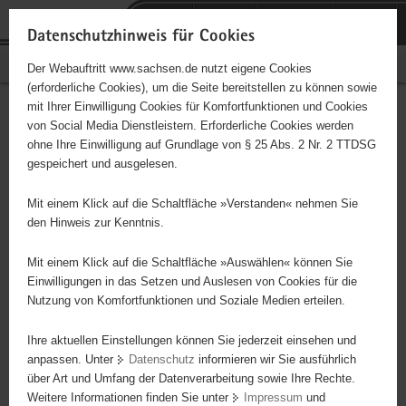
P
Portalübergreifende
o
H
Navigation
Datenschutzhinweis für Cookies
r
a
S
Bürgerschaftliches Engagement
Der Webauftritt www.sachsen.de nutzt eigene Cookies
t
u
e
(erforderliche Cookies), um die Seite bereitstellen zu können sowie
a
p
r
mit Ihrer Einwilligung Cookies für Komfortfunktionen und Cookies
l
t
v
Hauptinhalt
Engagementbörse
von Social Media Dienstleistern. Erforderliche Cookies werden
ü
i
i
ohne Ihre Einwilligung auf Grundlage von § 25 Abs. 2 Nr. 2 TTDSG
b
n
c
gespeichert und ausgelesen.
e
h
e
Ergebnisse auf Karte anzeigen
r
a
Mit einem Klick auf die Schaltfläche »Verstanden« nehmen Sie
g
l
den Hinweis zur Kenntnis.
r
t
Alles
Initiativen
Projekte
e
Mit einem Klick auf die Schaltfläche »Auswählen« können Sie
Nach Alphabet
Nach Postleitzahl
i
Einwilligungen in das Setzen und Auslesen von Cookies für die
Nutzung von Komfortfunktionen und Soziale Medien erteilen.
f
e
Ihre aktuellen Einstellungen können Sie jederzeit einsehen und
634 Suchergebnisse
n
anpassen. Unter
Datenschutz
informieren wir Sie ausführlich
d
über Art und Umfang der Datenverarbeitung sowie Ihre Rechte.
PoTS und andere Dysautonomien e.V.
e
Weitere Informationen finden Sie unter
Impressum
und
N