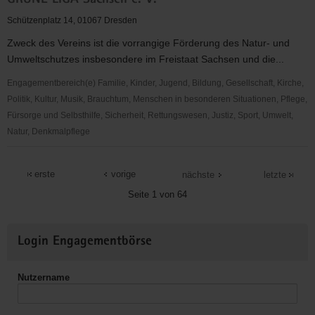
GRÜNE LIGA Sachsen e. V.
und
Elternzentrum
Schützenplatz 14, 01067 Dresden
"KOLIBRI"
Zweck des Vereins ist die vorrangige Förderung des Natur- und
e.V.
Umweltschutzes insbesondere im Freistaat Sachsen und die...
Engagementbereich(e) Familie, Kinder, Jugend, Bildung, Gesellschaft, Kirche,
Politik, Kultur, Musik, Brauchtum, Menschen in besonderen Situationen, Pflege,
Fürsorge und Selbsthilfe, Sicherheit, Rettungswesen, Justiz, Sport, Umwelt,
Natur, Denkmalpflege
GRÜNE
LIGA
erste
vorige
nächste
letzte
Sachsen
Seite 1 von 64
e.
V.
Weitere
Login Engagementbörse
Informationen
Nutzername