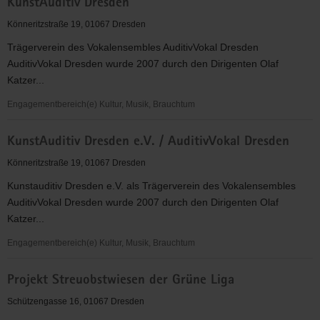
KunstAuditiv Dresden
Sachsen
e.V.
Könneritzstraße 19, 01067 Dresden
Trägerverein des Vokalensembles AuditivVokal Dresden
AuditivVokal Dresden wurde 2007 durch den Dirigenten Olaf
Katzer...
Engagementbereich(e) Kultur, Musik, Brauchtum
KunstAuditiv
KunstAuditiv Dresden e.V. / AuditivVokal Dresden
Dresden
Könneritzstraße 19, 01067 Dresden
Kunstauditiv Dresden e.V. als Trägerverein des Vokalensembles
AuditivVokal Dresden wurde 2007 durch den Dirigenten Olaf
Katzer...
Engagementbereich(e) Kultur, Musik, Brauchtum
KunstAuditiv
Projekt Streuobstwiesen der Grüne Liga
Dresden
e.V.
Schützengasse 16, 01067 Dresden
/