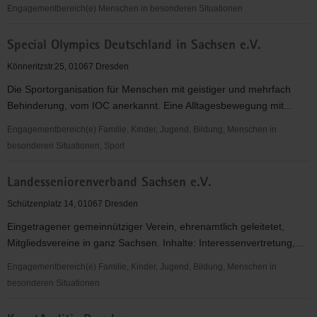
Engagementbereich(e) Menschen in besonderen Situationen
Unabhängige
Special Olympics Deutschland in Sachsen e.V.
Arbeitslosen-
und
Könneritzstr.25, 01067 Dresden
Sozialberatung
Die Sportorganisation für Menschen mit geistiger und mehrfach
Dresden
Behinderung, vom IOC anerkannt. Eine Alltagesbewegung mit...
e.
V.
Engagementbereich(e) Familie, Kinder, Jugend, Bildung, Menschen in
besonderen Situationen, Sport
Special
Landesseniorenverband Sachsen e.V.
Olympics
Deutschland
Schützenplatz 14, 01067 Dresden
in
Eingetragener gemeinnütziger Verein, ehrenamtlich geleitetet,
Sachsen
Mitgliedsvereine in ganz Sachsen. Inhalte: Interessenvertretung,...
e.V.
Engagementbereich(e) Familie, Kinder, Jugend, Bildung, Menschen in
besonderen Situationen
Landesseniorenverband