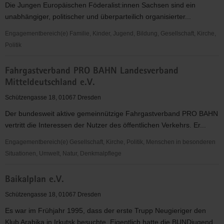
Die Jungen Europäischen Föderalist:innen Sachsen sind ein
oberes
unabhängiger, politischer und überparteilich organisierter...
Elbtal
e.V.
Engagementbereich(e) Familie, Kinder, Jugend, Bildung, Gesellschaft, Kirche,
Politik
Junge
Fahrgastverband PRO BAHN Landesverband
Europäische
Mitteldeutschland e.V.
Föderalist:innen
Sachsen
Schützengasse 18, 01067 Dresden
Der bundesweit aktive gemeinnützige Fahrgastverband PRO BAHN
vertritt die Interessen der Nutzer des öffentlichen Verkehrs. Er...
Engagementbereich(e) Gesellschaft, Kirche, Politik, Menschen in besonderen
Situationen, Umwelt, Natur, Denkmalpflege
Fahrgastverband
Baikalplan e.V.
PRO
BAHN
Schützengasse 18, 01067 Dresden
Landesverband
Es war im Frühjahr 1995, dass der erste Trupp Neugieriger den
Mitteldeutschland
Klub Arabika in Irkutsk besuchte. Eigentlich hatte die BUNDjugend...