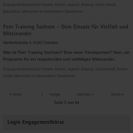
Engagementbereich(e) Familie, Kinder, Jugend, Bildung, Kultur, Musik,
Brauchtum, Menschen in besonderen Situationen
KulturLoge
Peer Training Sachsen - Dein Einsatz für Vielfalt und
Dresden
Miteinander
e.
V.
Weißeritzstraße 3, 01067 Dresden
Was ist Peer Training Sachsen? Eine neue Trendsportart? Nein, ein
Programm für ein respektvolles und vielfältiges Miteinander...
Engagementbereich(e) Familie, Kinder, Jugend, Bildung, Gesellschaft, Kirche,
Politik, Menschen in besonderen Situationen
Peer
Training
erste
vorige
nächste
letzte
Sachsen
Seite 2 von 64
-
Dein
Weitere
Einsatz
Login Engagementbörse
Informationen
für