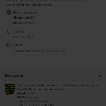
Gesellschaftlichen Zusammenhalt
Besucheradresse:
Albertstraße 10
01097 Dresden
Telefon:
0351 564-58611
E-Mail
engagementboerse@sms.sachsen.de
Service
Herausgeber
Sächsisches Staatsministerium für Soziales, Gesundheit und
Gesellschaftlichen Zusammenhalt
Albertstr. 10
01097
Dresden
Telefon:
+49 351 564-0
Telefax:
+49 351 564-55060