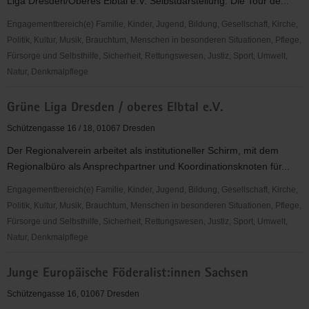
Liga Dresden/Oberes Elbtal e.V. Selbstdarstellung: Die Tour de...
Engagementbereich(e) Familie, Kinder, Jugend, Bildung, Gesellschaft, Kirche,
Politik, Kultur, Musik, Brauchtum, Menschen in besonderen Situationen, Pflege,
Fürsorge und Selbsthilfe, Sicherheit, Rettungswesen, Justiz, Sport, Umwelt,
Natur, Denkmalpflege
Tour
Grüne Liga Dresden / oberes Elbtal e.V.
de
Natur
Schützengasse 16 / 18, 01067 Dresden
Der Regionalverein arbeitet als institutioneller Schirm, mit dem
Regionalbüro als Ansprechpartner und Koordinationsknoten für...
Engagementbereich(e) Familie, Kinder, Jugend, Bildung, Gesellschaft, Kirche,
Politik, Kultur, Musik, Brauchtum, Menschen in besonderen Situationen, Pflege,
Fürsorge und Selbsthilfe, Sicherheit, Rettungswesen, Justiz, Sport, Umwelt,
Natur, Denkmalpflege
Grüne
Junge Europäische Föderalist:innen Sachsen
Liga
Dresden
Schützengasse 16, 01067 Dresden
/