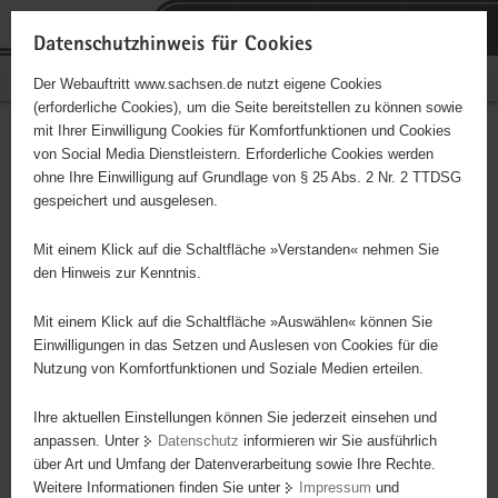
P
Portalübergreifende
o
H
Navigation
Datenschutzhinweis für Cookies
r
a
S
Bürgerschaftliches Engagement
Der Webauftritt www.sachsen.de nutzt eigene Cookies
t
u
e
(erforderliche Cookies), um die Seite bereitstellen zu können sowie
a
p
r
mit Ihrer Einwilligung Cookies für Komfortfunktionen und Cookies
l
t
v
Hauptinhalt
Engagementbörse
von Social Media Dienstleistern. Erforderliche Cookies werden
ü
i
i
ohne Ihre Einwilligung auf Grundlage von § 25 Abs. 2 Nr. 2 TTDSG
b
n
c
gespeichert und ausgelesen.
e
h
e
Ergebnisse auf Karte anzeigen
r
a
Mit einem Klick auf die Schaltfläche »Verstanden« nehmen Sie
g
l
den Hinweis zur Kenntnis.
r
t
Alles
Initiativen
Projekte
e
Mit einem Klick auf die Schaltfläche »Auswählen« können Sie
Nach Alphabet
Nach Postleitzahl
i
Einwilligungen in das Setzen und Auslesen von Cookies für die
Nutzung von Komfortfunktionen und Soziale Medien erteilen.
f
e
Ihre aktuellen Einstellungen können Sie jederzeit einsehen und
634 Suchergebnisse
n
anpassen. Unter
Datenschutz
informieren wir Sie ausführlich
d
über Art und Umfang der Datenverarbeitung sowie Ihre Rechte.
SUA gGmbH
e
Weitere Informationen finden Sie unter
Impressum
und
N