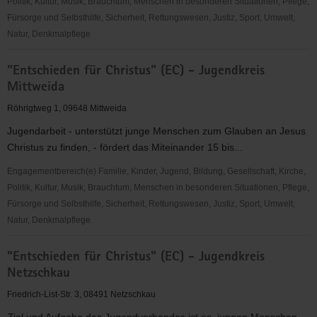
Politik, Kultur, Musik, Brauchtum, Menschen in besonderen Situationen, Pflege,
Fürsorge und Selbsthilfe, Sicherheit, Rettungswesen, Justiz, Sport, Umwelt,
Natur, Denkmalpflege
"Entschieden
"Entschieden für Christus" (EC) - Jugendkreis
für
Mittweida
Christus"
(EC)
Röhrigtweg 1, 09648 Mittweida
-
Jugendarbeit - unterstützt junge Menschen zum Glauben an Jesus
Jugendkreis
Christus zu finden, - fördert das Miteinander 15 bis...
Arnsfeld
Engagementbereich(e) Familie, Kinder, Jugend, Bildung, Gesellschaft, Kirche,
Politik, Kultur, Musik, Brauchtum, Menschen in besonderen Situationen, Pflege,
Fürsorge und Selbsthilfe, Sicherheit, Rettungswesen, Justiz, Sport, Umwelt,
Natur, Denkmalpflege
"Entschieden
"Entschieden für Christus" (EC) - Jugendkreis
für
Netzschkau
Christus"
(EC)
Friedrich-List-Str. 3, 08491 Netzschkau
-