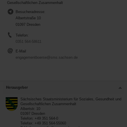
Gesellschaftlichen Zusammenhalt
Besucheradresse:
Albertstraße 10
01097 Dresden
Telefon:
0351 564-58611
E-Mail
engagementboerse@sms.sachsen.de
Service
Herausgeber
Sächsisches Staatsministerium für Soziales, Gesundheit und
Gesellschaftlichen Zusammenhalt
Albertstr. 10
01097
Dresden
Telefon:
+49 351 564-0
Telefax:
+49 351 564-55060