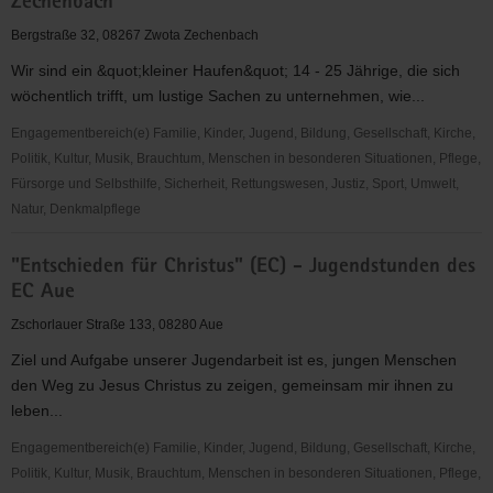
Zechenbach
Christus"
(EC)
Bergstraße 32, 08267 Zwota Zechenbach
-
Wir sind ein &quot;kleiner Haufen&quot; 14 - 25 Jährige, die sich
Jugendkreis
wöchentlich trifft, um lustige Sachen zu unternehmen, wie...
Rothenkirchen
Engagementbereich(e) Familie, Kinder, Jugend, Bildung, Gesellschaft, Kirche,
Politik, Kultur, Musik, Brauchtum, Menschen in besonderen Situationen, Pflege,
Fürsorge und Selbsthilfe, Sicherheit, Rettungswesen, Justiz, Sport, Umwelt,
Natur, Denkmalpflege
"Entschieden
"Entschieden für Christus" (EC) - Jugendstunden des
für
EC Aue
Christus"
(EC)
Zschorlauer Straße 133, 08280 Aue
-
Ziel und Aufgabe unserer Jugendarbeit ist es, jungen Menschen
Jugendkreis
den Weg zu Jesus Christus zu zeigen, gemeinsam mir ihnen zu
Zwota
leben...
Zechenbach
Engagementbereich(e) Familie, Kinder, Jugend, Bildung, Gesellschaft, Kirche,
Politik, Kultur, Musik, Brauchtum, Menschen in besonderen Situationen, Pflege,