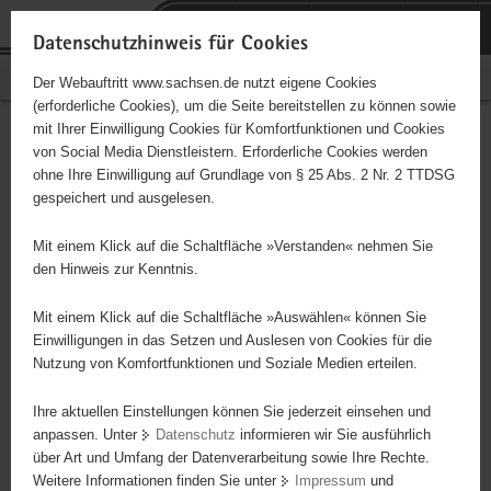
P
Portalübergreifende
o
H
Navigation
Datenschutzhinweis für Cookies
r
a
S
Bürgerschaftliches Engagement
Der Webauftritt www.sachsen.de nutzt eigene Cookies
t
u
e
(erforderliche Cookies), um die Seite bereitstellen zu können sowie
a
p
r
mit Ihrer Einwilligung Cookies für Komfortfunktionen und Cookies
l
t
v
Hauptinhalt
Engagementbörse
von Social Media Dienstleistern. Erforderliche Cookies werden
ü
i
i
ohne Ihre Einwilligung auf Grundlage von § 25 Abs. 2 Nr. 2 TTDSG
b
n
c
gespeichert und ausgelesen.
e
h
e
Ergebnisse auf Karte anzeigen
r
a
Mit einem Klick auf die Schaltfläche »Verstanden« nehmen Sie
g
l
den Hinweis zur Kenntnis.
r
t
Alles
Initiativen
Projekte
e
Mit einem Klick auf die Schaltfläche »Auswählen« können Sie
Nach Alphabet
Nach Postleitzahl
i
Einwilligungen in das Setzen und Auslesen von Cookies für die
Nutzung von Komfortfunktionen und Soziale Medien erteilen.
f
e
Ihre aktuellen Einstellungen können Sie jederzeit einsehen und
5234 Suchergebnisse in »Familie, Kinder, Jugend,
n
anpassen. Unter
Datenschutz
informieren wir Sie ausführlich
Bildung«
d
über Art und Umfang der Datenverarbeitung sowie Ihre Rechte.
e
Weitere Informationen finden Sie unter
Impressum
und
N