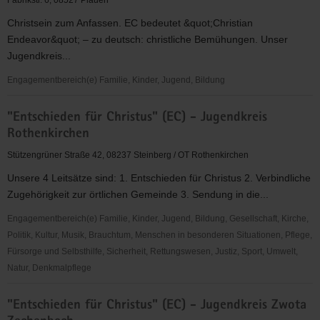
Fabrikstr. 6, 08527 Plauen
(EC)
Christsein zum Anfassen. EC bedeutet &quot;Christian
-
Endeavor&quot; – zu deutsch: christliche Bemühungen. Unser
Jugendkreis
Jugendkreis...
Ortmannsdorf
Engagementbereich(e) Familie, Kinder, Jugend, Bildung
"Entschieden
"Entschieden für Christus" (EC) - Jugendkreis
für
Rothenkirchen
Christus"
(EC)
Stützengrüner Straße 42, 08237 Steinberg / OT Rothenkirchen
-
Unsere 4 Leitsätze sind: 1. Entschieden für Christus 2. Verbindliche
Jugendkreis
Zugehörigkeit zur örtlichen Gemeinde 3. Sendung in die...
Plauen
Engagementbereich(e) Familie, Kinder, Jugend, Bildung, Gesellschaft, Kirche,
Politik, Kultur, Musik, Brauchtum, Menschen in besonderen Situationen, Pflege,
Fürsorge und Selbsthilfe, Sicherheit, Rettungswesen, Justiz, Sport, Umwelt,
Natur, Denkmalpflege
"Entschieden
"Entschieden für Christus" (EC) - Jugendkreis Zwota
für