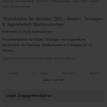
Fürsorge und Selbsthilfe, Sicherheit, Rettungswesen, Justiz, Sport, Umwelt,
Natur, Denkmalpflege
"Entschieden
"Entschieden für Christus" (EC) - Kinder-, Teenager-
für
& Jugendarbeit Markneukirchen
Christus"
(EC)
Roter Markt 15, 08258 Markneukirchen
-
Freizeitangebote für Kinder, Teenager und Jugendliche.
Jugendstunden
wöchentlich am Samstag: Kinderstunde in 2 Gruppen (4 - 1.
des
Klasse...
EC
Aue
Engagementbereich(e) Familie, Kinder, Jugend, Bildung
"Entschieden
für
erste
vorige
nächste
letzte
Christus"
Seite 2 von 524
(EC)
-
Weitere
Kinder-,
Login Engagementbörse
Informationen
Teenager-
&