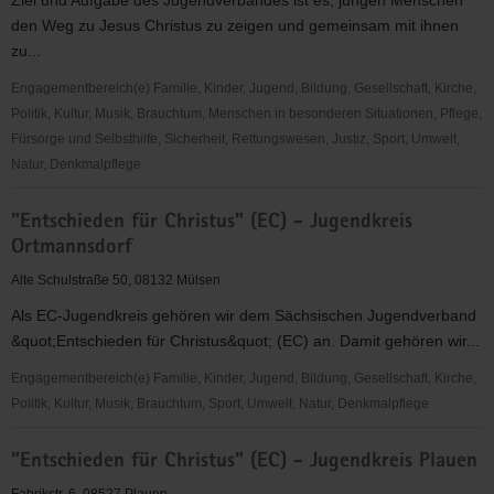
Ziel und Aufgabe des Jugendverbandes ist es, jungen Menschen
Jugendkreis
den Weg zu Jesus Christus zu zeigen und gemeinsam mit ihnen
Mittweida
zu...
Engagementbereich(e) Familie, Kinder, Jugend, Bildung, Gesellschaft, Kirche,
Politik, Kultur, Musik, Brauchtum, Menschen in besonderen Situationen, Pflege,
Fürsorge und Selbsthilfe, Sicherheit, Rettungswesen, Justiz, Sport, Umwelt,
Natur, Denkmalpflege
"Entschieden
"Entschieden für Christus" (EC) - Jugendkreis
für
Ortmannsdorf
Christus"
(EC)
Alte Schulstraße 50, 08132 Mülsen
-
Als EC-Jugendkreis gehören wir dem Sächsischen Jugendverband
Jugendkreis
&quot;Entschieden für Christus&quot; (EC) an. Damit gehören wir...
Netzschkau
Engagementbereich(e) Familie, Kinder, Jugend, Bildung, Gesellschaft, Kirche,
Politik, Kultur, Musik, Brauchtum, Sport, Umwelt, Natur, Denkmalpflege
"Entschieden
"Entschieden für Christus" (EC) - Jugendkreis Plauen
für
Christus"