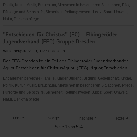
Politik, Kultur, Musik, Brauchtum, Menschen in besonderen Situationen, Pflege,
Fürsorge und Selbsthilfe, Sicherheit, Rettungswesen, Justiz, Sport, Umwelt,
Natur, Denkmalpflege
"Elterninitiative
"Entschieden für Christus" (EC) - Elbingeröder
Glitzerstein
Jugendverband (EEC) Gruppe Dresden
e.
V."
Winterbergstraße 19, 01277 Dresden
Kindertagesstätte
Der EEC-Dresden ist ein Teil des Elbingeröder Jugendverbandes
&quot;Entschieden für Christus&quot; (EEC). &quot;Entschieden...
Engagementbereich(e) Familie, Kinder, Jugend, Bildung, Gesellschaft, Kirche,
Politik, Kultur, Musik, Brauchtum, Menschen in besonderen Situationen, Pflege,
Fürsorge und Selbsthilfe, Sicherheit, Rettungswesen, Justiz, Sport, Umwelt,
Natur, Denkmalpflege
"Entschieden
für
erste
vorige
nächste
letzte
Christus"
Seite 1 von 524
(EC)