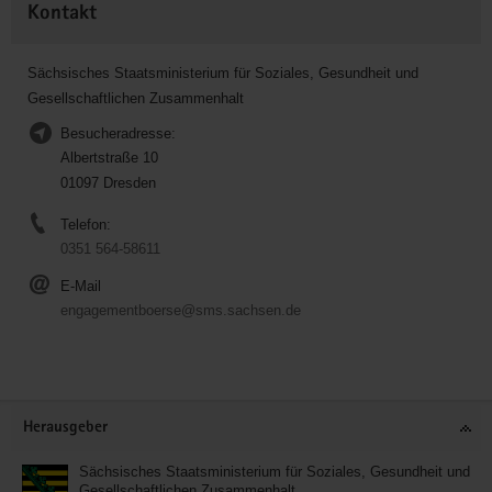
Kontakt
Sächsisches Staatsministerium für Soziales, Gesundheit und
Gesellschaftlichen Zusammenhalt
Besucheradresse:
Albertstraße 10
01097 Dresden
Telefon:
0351 564-58611
E-Mail
engagementboerse@sms.sachsen.de
Service
Herausgeber
Sächsisches Staatsministerium für Soziales, Gesundheit und
Gesellschaftlichen Zusammenhalt