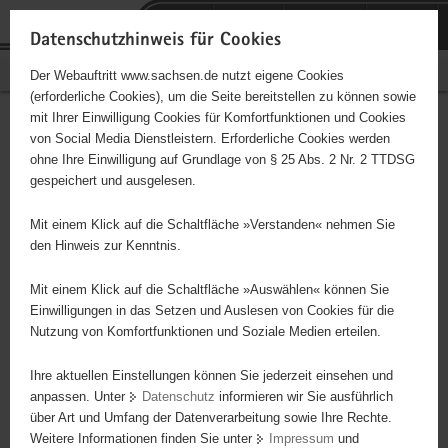
P
Portalübergreifende
o
H
Navigation
Datenschutzhinweis für Cookies
r
a
S
Bürgerschaftliches Engagement
Der Webauftritt www.sachsen.de nutzt eigene Cookies
t
u
e
(erforderliche Cookies), um die Seite bereitstellen zu können sowie
a
p
r
mit Ihrer Einwilligung Cookies für Komfortfunktionen und Cookies
l
t
v
Hauptinhalt
Engagementbörse
von Social Media Dienstleistern. Erforderliche Cookies werden
ü
i
i
ohne Ihre Einwilligung auf Grundlage von § 25 Abs. 2 Nr. 2 TTDSG
b
n
c
gespeichert und ausgelesen.
e
h
e
Ergebnisse auf Karte anzeigen
r
a
Mit einem Klick auf die Schaltfläche »Verstanden« nehmen Sie
g
l
den Hinweis zur Kenntnis.
r
t
Alles
Initiativen
Projekte
e
Mit einem Klick auf die Schaltfläche »Auswählen« können Sie
Nach Alphabet
Nach Postleitzahl
i
Einwilligungen in das Setzen und Auslesen von Cookies für die
Nutzung von Komfortfunktionen und Soziale Medien erteilen.
f
e
Ihre aktuellen Einstellungen können Sie jederzeit einsehen und
5234 Suchergebnisse in »Familie, Kinder, Jugend,
n
anpassen. Unter
Datenschutz
informieren wir Sie ausführlich
Bildung«
d
über Art und Umfang der Datenverarbeitung sowie Ihre Rechte.
e
Weitere Informationen finden Sie unter
Impressum
und
N