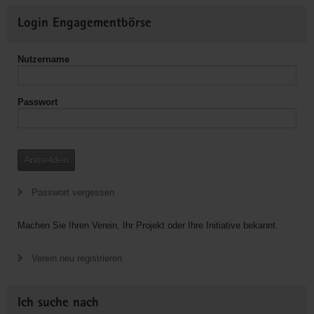
-
Weitere
Elbingeröder
Login Engagementbörse
Informationen
Jugendverband
(EEC)
Nutzername
Gruppe
Dresden
Passwort
Anmelden
Passwort vergessen
Machen Sie Ihren Verein, Ihr Projekt oder Ihre Initiative bekannt.
Verein neu registrieren
Ich suche nach