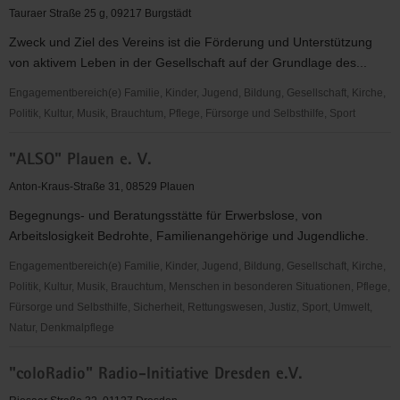
e.
Tauraer Straße 25 g, 09217 Burgstädt
V.
Zweck und Ziel des Vereins ist die Förderung und Unterstützung
von aktivem Leben in der Gesellschaft auf der Grundlage des...
Engagementbereich(e) Familie, Kinder, Jugend, Bildung, Gesellschaft, Kirche,
Politik, Kultur, Musik, Brauchtum, Pflege, Fürsorge und Selbsthilfe, Sport
"Aktiv
"ALSO" Plauen e. V.
leben."
-
Anton-Kraus-Straße 31, 08529 Plauen
der
Begegnungs- und Beratungsstätte für Erwerbslose, von
Verein
Arbeitslosigkeit Bedrohte, Familienangehörige und Jugendliche.
für
Kultur,
Engagementbereich(e) Familie, Kinder, Jugend, Bildung, Gesellschaft, Kirche,
Bildung
Politik, Kultur, Musik, Brauchtum, Menschen in besonderen Situationen, Pflege,
und
Fürsorge und Selbsthilfe, Sicherheit, Rettungswesen, Justiz, Sport, Umwelt,
Begegnung
Natur, Denkmalpflege
e.
"ALSO"
V.
"coloRadio" Radio-Initiative Dresden e.V.
Plauen
e.