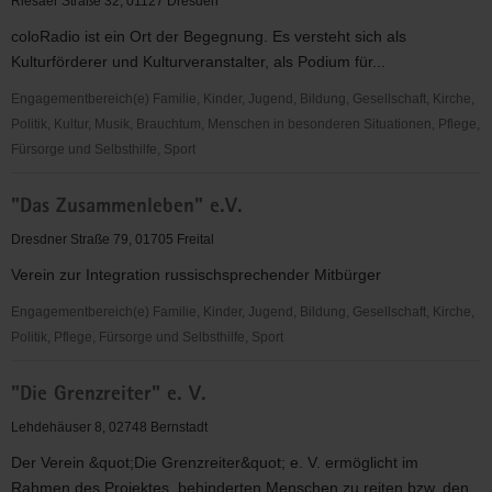
Riesaer Straße 32, 01127 Dresden
V.
coloRadio ist ein Ort der Begegnung. Es versteht sich als
Kulturförderer und Kulturveranstalter, als Podium für...
Engagementbereich(e) Familie, Kinder, Jugend, Bildung, Gesellschaft, Kirche,
Politik, Kultur, Musik, Brauchtum, Menschen in besonderen Situationen, Pflege,
Fürsorge und Selbsthilfe, Sport
"coloRadio"
"Das Zusammenleben" e.V.
Radio-
Initiative
Dresdner Straße 79, 01705 Freital
Dresden
Verein zur Integration russischsprechender Mitbürger
e.V.
Engagementbereich(e) Familie, Kinder, Jugend, Bildung, Gesellschaft, Kirche,
Politik, Pflege, Fürsorge und Selbsthilfe, Sport
"Das
"Die Grenzreiter" e. V.
Zusammenleben"
e.V.
Lehdehäuser 8, 02748 Bernstadt
Der Verein &quot;Die Grenzreiter&quot; e. V. ermöglicht im
Rahmen des Projektes, behinderten Menschen zu reiten bzw. den