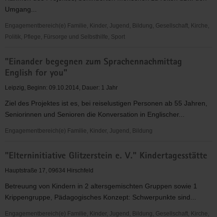
Umgang...
Engagementbereich(e) Familie, Kinder, Jugend, Bildung, Gesellschaft, Kirche,
Politik, Pflege, Fürsorge und Selbsthilfe, Sport
"Die
"Einander begegnen zum Sprachennachmittag
Grenzreiter"
English for you"
e.
V.
Leipzig, Beginn: 09.10.2014, Dauer: 1 Jahr
Ziel des Projektes ist es, bei reiselustigen Personen ab 55 Jahren,
Seniorinnen und Senioren die Konversation in Englischer...
Engagementbereich(e) Familie, Kinder, Jugend, Bildung
"Einander
"Elterninitiative Glitzerstein e. V." Kindertagesstätte
begegnen
zum
Hauptstraße 17, 09634 Hirschfeld
Sprachennachmittag
Betreuung von Kindern in 2 altersgemischten Gruppen sowie 1
English
Krippengruppe, Pädagogisches Konzept: Schwerpunkte sind...
for
you"
Engagementbereich(e) Familie, Kinder, Jugend, Bildung, Gesellschaft, Kirche,