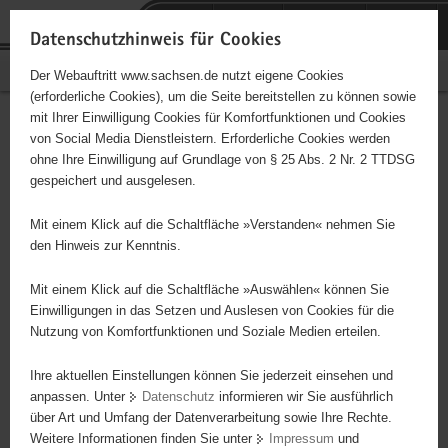
P
Portalübergreifende
o
H
Navigation
Datenschutzhinweis für Cookies
r
a
S
Bürgerschaftliches Engagement
Der Webauftritt www.sachsen.de nutzt eigene Cookies
t
u
e
(erforderliche Cookies), um die Seite bereitstellen zu können sowie
a
p
r
mit Ihrer Einwilligung Cookies für Komfortfunktionen und Cookies
l
t
v
Hauptinhalt
Engagementbörse
von Social Media Dienstleistern. Erforderliche Cookies werden
ü
i
i
ohne Ihre Einwilligung auf Grundlage von § 25 Abs. 2 Nr. 2 TTDSG
b
n
c
gespeichert und ausgelesen.
e
h
e
Ergebnisse auf Karte anzeigen
r
a
Mit einem Klick auf die Schaltfläche »Verstanden« nehmen Sie
g
l
den Hinweis zur Kenntnis.
r
t
Alles
Initiativen
Projekte
e
Mit einem Klick auf die Schaltfläche »Auswählen« können Sie
Nach Alphabet
Nach Postleitzahl
i
Einwilligungen in das Setzen und Auslesen von Cookies für die
Nutzung von Komfortfunktionen und Soziale Medien erteilen.
f
e
Ihre aktuellen Einstellungen können Sie jederzeit einsehen und
2485 Suchergebnisse in »Menschen in
n
anpassen. Unter
Datenschutz
informieren wir Sie ausführlich
besonderen Situationen«
d
über Art und Umfang der Datenverarbeitung sowie Ihre Rechte.
e
Weitere Informationen finden Sie unter
Impressum
und
N