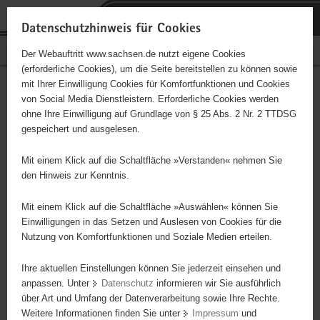
P
Portalübergreifende
o
H
Navigation
Datenschutzhinweis für Cookies
r
a
S
Bürgerschaftliches Engagement
Der Webauftritt www.sachsen.de nutzt eigene Cookies
t
u
e
(erforderliche Cookies), um die Seite bereitstellen zu können sowie
a
p
r
mit Ihrer Einwilligung Cookies für Komfortfunktionen und Cookies
l
t
v
Hauptinhalt
Engagementbörse
von Social Media Dienstleistern. Erforderliche Cookies werden
ü
i
i
ohne Ihre Einwilligung auf Grundlage von § 25 Abs. 2 Nr. 2 TTDSG
b
n
c
gespeichert und ausgelesen.
e
h
e
Ergebnisse auf Karte anzeigen
r
a
Mit einem Klick auf die Schaltfläche »Verstanden« nehmen Sie
g
l
den Hinweis zur Kenntnis.
r
t
Alles
Initiativen
Projekte
e
Mit einem Klick auf die Schaltfläche »Auswählen« können Sie
Nach Alphabet
Nach Postleitzahl
i
Einwilligungen in das Setzen und Auslesen von Cookies für die
Nutzung von Komfortfunktionen und Soziale Medien erteilen.
f
e
Ihre aktuellen Einstellungen können Sie jederzeit einsehen und
2485 Suchergebnisse in »Menschen in
n
anpassen. Unter
Datenschutz
informieren wir Sie ausführlich
besonderen Situationen«
d
über Art und Umfang der Datenverarbeitung sowie Ihre Rechte.
e
Weitere Informationen finden Sie unter
Impressum
und
N