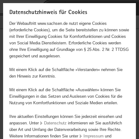
P
Portalübergreifende
o
H
Navigation
Datenschutzhinweis für Cookies
r
a
S
Bürgerschaftliches Engagement
Der Webauftritt www.sachsen.de nutzt eigene Cookies
t
u
e
(erforderliche Cookies), um die Seite bereitstellen zu können sowie
a
p
r
mit Ihrer Einwilligung Cookies für Komfortfunktionen und Cookies
l
t
v
Hauptinhalt
Engagementbörse
von Social Media Dienstleistern. Erforderliche Cookies werden
ü
i
i
ohne Ihre Einwilligung auf Grundlage von § 25 Abs. 2 Nr. 2 TTDSG
b
n
c
gespeichert und ausgelesen.
e
h
e
Ergebnisse auf Karte anzeigen
r
a
Mit einem Klick auf die Schaltfläche »Verstanden« nehmen Sie
g
l
den Hinweis zur Kenntnis.
r
t
Alles
Initiativen
Projekte
e
Mit einem Klick auf die Schaltfläche »Auswählen« können Sie
Nach Alphabet
Nach Postleitzahl
i
Einwilligungen in das Setzen und Auslesen von Cookies für die
Nutzung von Komfortfunktionen und Soziale Medien erteilen.
f
e
Ihre aktuellen Einstellungen können Sie jederzeit einsehen und
2437 Suchergebnisse in »Menschen in
n
anpassen. Unter
Datenschutz
informieren wir Sie ausführlich
besonderen Situationen«
d
über Art und Umfang der Datenverarbeitung sowie Ihre Rechte.
e
Weitere Informationen finden Sie unter
Impressum
und
N