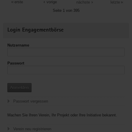
für
erste
vorige
nächste
letzte
Christus"
Seite 1 von 395
(EC)
-
Weitere
Jugendbund
Login Engagementbörse
Informationen
Rittersgrün
Nutzername
Passwort
Anmelden
Passwort vergessen
Machen Sie Ihren Verein, Ihr Projekt oder Ihre Initiative bekannt.
Verein neu registrieren