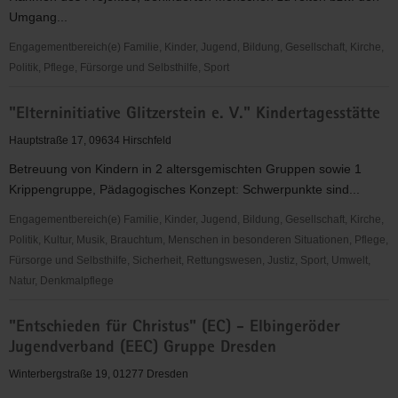
Umgang...
Engagementbereich(e) Familie, Kinder, Jugend, Bildung, Gesellschaft, Kirche,
Politik, Pflege, Fürsorge und Selbsthilfe, Sport
"Die
"Elterninitiative Glitzerstein e. V." Kindertagesstätte
Grenzreiter"
e.
Hauptstraße 17, 09634 Hirschfeld
V.
Betreuung von Kindern in 2 altersgemischten Gruppen sowie 1
Krippengruppe, Pädagogisches Konzept: Schwerpunkte sind...
Engagementbereich(e) Familie, Kinder, Jugend, Bildung, Gesellschaft, Kirche,
Politik, Kultur, Musik, Brauchtum, Menschen in besonderen Situationen, Pflege,
Fürsorge und Selbsthilfe, Sicherheit, Rettungswesen, Justiz, Sport, Umwelt,
Natur, Denkmalpflege
"Elterninitiative
"Entschieden für Christus" (EC) - Elbingeröder
Glitzerstein
Jugendverband (EEC) Gruppe Dresden
e.
V."
Winterbergstraße 19, 01277 Dresden
Kindertagesstätte