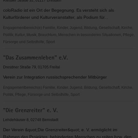
Riesaer Straße 32, 01127 Dresden
V.
coloRadio ist ein Ort der Begegnung. Es versteht sich als
Kulturförderer und Kulturveranstalter, als Podium für...
Engagementbereich(e) Familie, Kinder, Jugend, Bildung, Gesellschaft, Kirche,
Politik, Kultur, Musik, Brauchtum, Menschen in besonderen Situationen, Pflege,
Fürsorge und Selbsthilfe, Sport
"coloRadio"
"Das Zusammenleben" e.V.
Radio-
Initiative
Dresdner Straße 79, 01705 Freital
Dresden
Verein zur Integration russischsprechender Mitbürger
e.V.
Engagementbereich(e) Familie, Kinder, Jugend, Bildung, Gesellschaft, Kirche,
Politik, Pflege, Fürsorge und Selbsthilfe, Sport
"Das
"Die Grenzreiter" e. V.
Zusammenleben"
e.V.
Lehdehäuser 8, 02748 Bernstadt
Der Verein &quot;Die Grenzreiter&quot; e. V. ermöglicht im
Rahmen des Projektes, behinderten Menschen zu reiten bzw. den