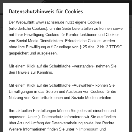
P
Portalübergreifende
o
H
Navigation
Datenschutzhinweis für Cookies
r
a
S
Bürgerschaftliches Engagement
Der Webauftritt www.sachsen.de nutzt eigene Cookies
t
u
e
(erforderliche Cookies), um die Seite bereitstellen zu können sowie
a
p
r
mit Ihrer Einwilligung Cookies für Komfortfunktionen und Cookies
l
t
v
Hauptinhalt
Engagementbörse
von Social Media Dienstleistern. Erforderliche Cookies werden
ü
i
i
ohne Ihre Einwilligung auf Grundlage von § 25 Abs. 2 Nr. 2 TTDSG
b
n
c
gespeichert und ausgelesen.
e
h
e
Ergebnisse auf Karte anzeigen
r
a
Mit einem Klick auf die Schaltfläche »Verstanden« nehmen Sie
g
l
den Hinweis zur Kenntnis.
r
t
Alles
Initiativen
Projekte
e
Mit einem Klick auf die Schaltfläche »Auswählen« können Sie
Nach Alphabet
Nach Postleitzahl
i
Einwilligungen in das Setzen und Auslesen von Cookies für die
Nutzung von Komfortfunktionen und Soziale Medien erteilen.
f
e
Ihre aktuellen Einstellungen können Sie jederzeit einsehen und
3950 Suchergebnisse in »Pflege, Fürsorge und
n
anpassen. Unter
Datenschutz
informieren wir Sie ausführlich
Selbsthilfe«
d
über Art und Umfang der Datenverarbeitung sowie Ihre Rechte.
e
Weitere Informationen finden Sie unter
Impressum
und
N