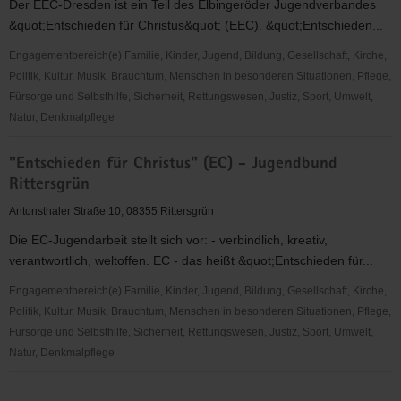
Der EEC-Dresden ist ein Teil des Elbingeröder Jugendverbandes
&quot;Entschieden für Christus&quot; (EEC). &quot;Entschieden...
Engagementbereich(e) Familie, Kinder, Jugend, Bildung, Gesellschaft, Kirche,
Politik, Kultur, Musik, Brauchtum, Menschen in besonderen Situationen, Pflege,
Fürsorge und Selbsthilfe, Sicherheit, Rettungswesen, Justiz, Sport, Umwelt,
Natur, Denkmalpflege
"Entschieden
"Entschieden für Christus" (EC) - Jugendbund
für
Rittersgrün
Christus"
(EC)
Antonsthaler Straße 10, 08355 Rittersgrün
-
Die EC-Jugendarbeit stellt sich vor: - verbindlich, kreativ,
Elbingeröder
verantwortlich, weltoffen. EC - das heißt &quot;Entschieden für...
Jugendverband
(EEC)
Engagementbereich(e) Familie, Kinder, Jugend, Bildung, Gesellschaft, Kirche,
Gruppe
Politik, Kultur, Musik, Brauchtum, Menschen in besonderen Situationen, Pflege,
Dresden
Fürsorge und Selbsthilfe, Sicherheit, Rettungswesen, Justiz, Sport, Umwelt,
Natur, Denkmalpflege
"Entschieden