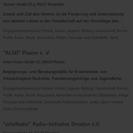
e.
Tauraer Straße 25 g, 09217 Burgstädt
V.
Zweck und Ziel des Vereins ist die Förderung und Unterstützung
von aktivem Leben in der Gesellschaft auf der Grundlage des...
Engagementbereich(e) Familie, Kinder, Jugend, Bildung, Gesellschaft, Kirche,
Politik, Kultur, Musik, Brauchtum, Pflege, Fürsorge und Selbsthilfe, Sport
"Aktiv
"ALSO" Plauen e. V.
leben."
-
Anton-Kraus-Straße 31, 08529 Plauen
der
Begegnungs- und Beratungsstätte für Erwerbslose, von
Verein
Arbeitslosigkeit Bedrohte, Familienangehörige und Jugendliche.
für
Kultur,
Engagementbereich(e) Familie, Kinder, Jugend, Bildung, Gesellschaft, Kirche,
Bildung
Politik, Kultur, Musik, Brauchtum, Menschen in besonderen Situationen, Pflege,
und
Fürsorge und Selbsthilfe, Sicherheit, Rettungswesen, Justiz, Sport, Umwelt,
Begegnung
Natur, Denkmalpflege
e.
"ALSO"
V.
"coloRadio" Radio-Initiative Dresden e.V.
Plauen
e.