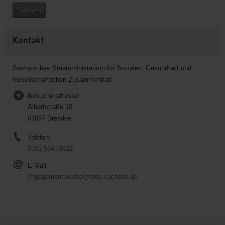
Suchen
Kontakt
Sächsisches Staatsministerium für Soziales, Gesundheit und
Gesellschaftlichen Zusammenhalt
Besucheradresse:
Albertstraße 10
01097 Dresden
Telefon:
0351 564-58611
E-Mail
engagementboerse@sms.sachsen.de
Service