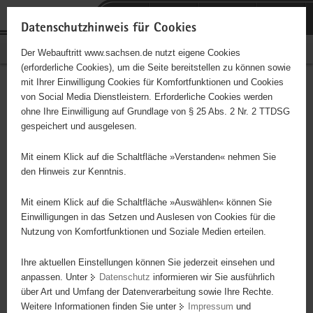
P
Portalübergreifende
o
H
Navigation
Datenschutzhinweis für Cookies
r
a
S
Bürgerschaftliches Engagement
Der Webauftritt www.sachsen.de nutzt eigene Cookies
t
u
e
(erforderliche Cookies), um die Seite bereitstellen zu können sowie
a
p
r
mit Ihrer Einwilligung Cookies für Komfortfunktionen und Cookies
l
t
v
Hauptinhalt
Engagementbörse
von Social Media Dienstleistern. Erforderliche Cookies werden
ü
i
i
ohne Ihre Einwilligung auf Grundlage von § 25 Abs. 2 Nr. 2 TTDSG
b
n
c
gespeichert und ausgelesen.
e
h
e
Ergebnisse auf Karte anzeigen
r
a
Mit einem Klick auf die Schaltfläche »Verstanden« nehmen Sie
g
l
den Hinweis zur Kenntnis.
r
t
Alles
Initiativen
Projekte
e
Mit einem Klick auf die Schaltfläche »Auswählen« können Sie
Nach Alphabet
Nach Postleitzahl
i
Einwilligungen in das Setzen und Auslesen von Cookies für die
Nutzung von Komfortfunktionen und Soziale Medien erteilen.
f
e
Ihre aktuellen Einstellungen können Sie jederzeit einsehen und
21 Suchergebnisse in »Pflege, Fürsorge und
n
anpassen. Unter
Datenschutz
informieren wir Sie ausführlich
Selbsthilfe«
d
über Art und Umfang der Datenverarbeitung sowie Ihre Rechte.
e
Weitere Informationen finden Sie unter
Impressum
und
N