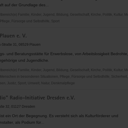
ft auf der Grundlage des...
reich(e) Familie, Kinder, Jugend, Bildung, Gesellschaft, Kirche, Politik, Kultur, M
flege, Fürsorge und Selbsthilfe, Sport
Plauen e. V.
-Straße 31, 08529 Plauen
- und Beratungsstätte für Erwerbslose, von Arbeitslosigkeit Bedrohte
ngehörige und Jugendliche.
reich(e) Familie, Kinder, Jugend, Bildung, Gesellschaft, Kirche, Politik, Kultur, M
Menschen in besonderen Situationen, Pflege, Fürsorge und Selbsthilfe, Sicherheit,
en, Justiz, Sport, Umwelt, Natur, Denkmalpflege
g
io" Radio-Initiative Dresden e.V.
aße 32, 01127 Dresden
ist ein Ort der Begegnung. Es versteht sich als Kulturförderer und
stalter, als Podium für...