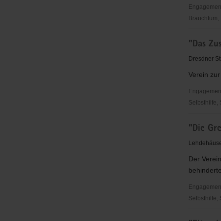
Engagementbe
Brauchtum, 
"coloRadio
"Das Zu
Radio-
Initiative
Dresdner St
Dresden
Verein zur
e.V.
Engagementbe
Selbsthilfe,
"Das
"Die Gre
Zusammen
e.V.
Lehdehäuser
Der Verein
behindert
Engagementbe
Selbsthilfe,
"Die