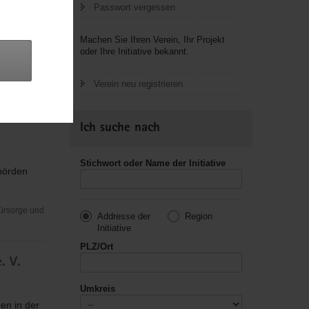
Passwort vergessen
Machen Sie Ihren Verein, Ihr Projekt
oder Ihre Initiative bekannt.
n
 Pflege,
Verein neu registrieren
Ich suche nach
Stichwort oder Name der Initiative
hörden
Fürsorge und
Addresse der
Region
Initiative
PLZ/Ort
. V.
Umkreis
en in der