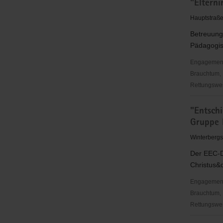
"Elterni
Grenzreite
e.
Hauptstraße
V.
Betreuung
Pädagogis
Engagementbe
Brauchtum, 
Rettungswes
"Elterniniti
"Entsch
Glitzerstei
Gruppe 
e.
V."
Winterbergs
Kindertage
Der EEC-D
Christus&q
Engagementbe
Brauchtum, 
Rettungswes
"Entschie