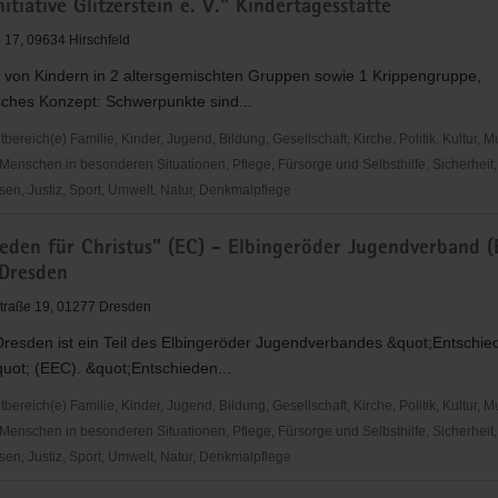
nitiative Glitzerstein e. V." Kindertagesstätte
r"
 17, 09634 Hirschfeld
 von Kindern in 2 altersgemischten Gruppen sowie 1 Krippengruppe,
ches Konzept: Schwerpunkte sind...
reich(e) Familie, Kinder, Jugend, Bildung, Gesellschaft, Kirche, Politik, Kultur, M
Menschen in besonderen Situationen, Pflege, Fürsorge und Selbsthilfe, Sicherheit,
en, Justiz, Sport, Umwelt, Natur, Denkmalpflege
ative
ieden für Christus" (EC) - Elbingeröder Jugendverband (
n
Dresden
traße 19, 01277 Dresden
sstätte
resden ist ein Teil des Elbingeröder Jugendverbandes &quot;Entschied
uot; (EEC). &quot;Entschieden...
reich(e) Familie, Kinder, Jugend, Bildung, Gesellschaft, Kirche, Politik, Kultur, M
Menschen in besonderen Situationen, Pflege, Fürsorge und Selbsthilfe, Sicherheit,
en, Justiz, Sport, Umwelt, Natur, Denkmalpflege
den