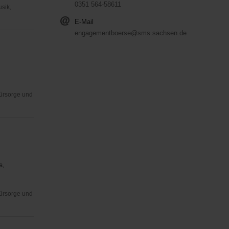
0351 564-58611
usik,
E-Mail
engagementboerse@sms.sachsen.de
Fürsorge und
s,
Fürsorge und