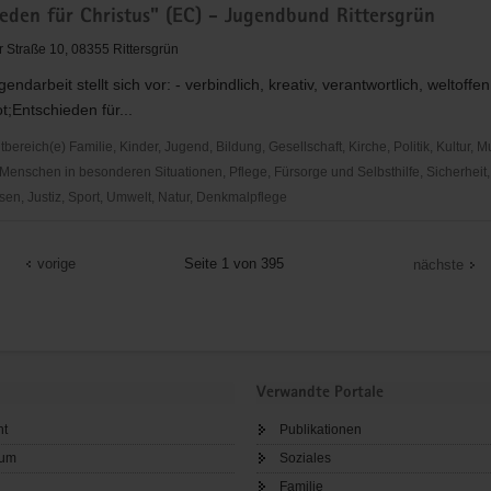
ieden für Christus" (EC) - Jugendbund Rittersgrün
r Straße 10, 08355 Rittersgrün
ndarbeit stellt sich vor: - verbindlich, kreativ, verantwortlich, weltoffe
t;Entschieden für...
der
rband
reich(e) Familie, Kinder, Jugend, Bildung, Gesellschaft, Kirche, Politik, Kultur, M
Menschen in besonderen Situationen, Pflege, Fürsorge und Selbsthilfe, Sicherheit,
en, Justiz, Sport, Umwelt, Natur, Denkmalpflege
den
vorige
Seite 1 von 395
nächste
nd
n
Verwandte Portale
ht
Publikationen
sum
Soziales
Familie