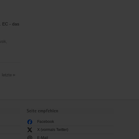
n. EC - das
usik,
letzte
Seite empfehlen
Facebook
X (vormals Twitter)
E-Mail