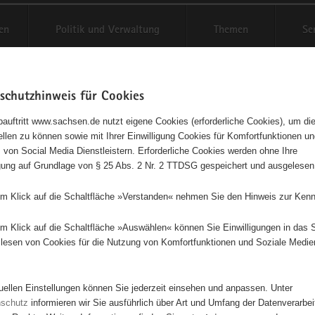
en
Politik und Verwaltung
Themen
Se
schutzhinweis für Cookies
Schriftgröße anpassen
Kontr
auftritt www.sachsen.de nutzt eigene Cookies (erforderliche Cookies), um die
tellen zu können sowie mit Ihrer Einwilligung Cookies für Komfortfunktionen u
t
agementbörse
 von Social Media Dienstleistern. Erforderliche Cookies werden ohne Ihre
igung auf Grundlage von § 25 Abs. 2 Nr. 2 TTDSG gespeichert und ausgelesen
isse auf Karte anzeigen
em Klick auf die Schaltfläche »Verstanden« nehmen Sie den Hinweis zur Kenn
em Klick auf die Schaltfläche »Auswählen« können Sie Einwilligungen in das 
Initiativen
Projekte
Nach Alphabet
Nach Post
lesen von Cookies für die Nutzung von Komfortfunktionen und Soziale Medie
tuellen Einstellungen können Sie jederzeit einsehen und anpassen. Unter
950 Suchergebnisse in »Pflege, Fürsorge und Selbsthilf
nschutz
informieren wir Sie ausführlich über Art und Umfang der Datenverarbe