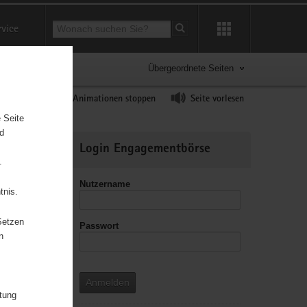
Suchbegriff
rvice
Suche starten
Übergeordnete Seiten
ast erhöhen
Animationen stoppen
Seite vorlesen
 Seite
nd
Weitere
Login Engagementbörse
Informationen
.
Nutzername
tnis.
Setzen
Passwort
leitzahl
n
Anmelden
e«
itung