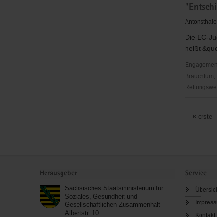
"Entsch
für
Christus"
Antonsthale
(EC)
Die EC-Juge
-
heißt &quo
Elbingerö
Jugendve
Engagementbe
(EEC)
Brauchtum, 
Gruppe
Rettungswes
Dresden
"Entschie
für
erste
Christus"
(EC)
-
Jugendbu
Service
Rittersgrü
Herausgeber
Service
Sächsisches Staatsministerium für
Übersic
Soziales, Gesundheit und
Impres
Gesellschaftlichen Zusammenhalt
Albertstr. 10
Kontakt