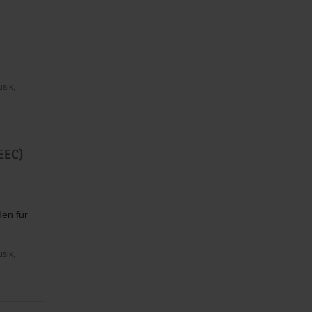
usik,
EEC)
en für
usik,