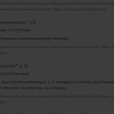
reich(e) Familie, Kinder, Jugend, Bildung, Gesellschaft, Kirche, Politik, Kultur, M
Menschen in besonderen Situationen, Pflege, Fürsorge und Selbsthilfe, Sport
"
sammenleben" e.V.
raße 79, 01705 Freital
 Integration russischsprechender Mitbürger
reich(e) Familie, Kinder, Jugend, Bildung, Gesellschaft, Kirche, Politik, Pflege, 
 Sport
nzreiter" e. V.
leben"
 8, 02748 Bernstadt
 &quot;Die Grenzreiter&quot; e. V. ermöglicht im Rahmen des Projekte
en Menschen zu reiten bzw. den Umgang...
reich(e) Familie, Kinder, Jugend, Bildung, Gesellschaft, Kirche, Politik, Pflege, 
 Sport