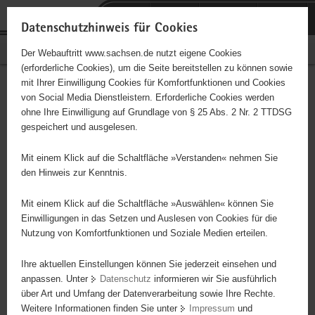
P
Portalübergreifende
o
H
Navigation
Datenschutzhinweis für Cookies
r
a
S
Bürgerschaftliches Engagement
Der Webauftritt www.sachsen.de nutzt eigene Cookies
t
u
e
(erforderliche Cookies), um die Seite bereitstellen zu können sowie
a
p
r
mit Ihrer Einwilligung Cookies für Komfortfunktionen und Cookies
l
t
v
Hauptinhalt
Engagementbörse
von Social Media Dienstleistern. Erforderliche Cookies werden
ü
i
i
ohne Ihre Einwilligung auf Grundlage von § 25 Abs. 2 Nr. 2 TTDSG
b
n
c
gespeichert und ausgelesen.
e
h
e
Ergebnisse auf Karte anzeigen
r
a
Mit einem Klick auf die Schaltfläche »Verstanden« nehmen Sie
g
l
den Hinweis zur Kenntnis.
r
t
Alles
Initiativen
Projekte
e
Mit einem Klick auf die Schaltfläche »Auswählen« können Sie
Nach Alphabet
Nach Postleitzahl
i
Einwilligungen in das Setzen und Auslesen von Cookies für die
Nutzung von Komfortfunktionen und Soziale Medien erteilen.
f
e
Ihre aktuellen Einstellungen können Sie jederzeit einsehen und
21 Suchergebnisse in »Pflege, Fürsorge und
n
anpassen. Unter
Datenschutz
informieren wir Sie ausführlich
Selbsthilfe«
d
über Art und Umfang der Datenverarbeitung sowie Ihre Rechte.
e
Weitere Informationen finden Sie unter
Impressum
und
N