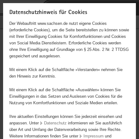
P
Portalübergreifende
o
H
Navigation
Datenschutzhinweis für Cookies
r
a
S
Bürgerschaftliches Engagement
Der Webauftritt www.sachsen.de nutzt eigene Cookies
t
u
e
(erforderliche Cookies), um die Seite bereitstellen zu können sowie
a
p
r
mit Ihrer Einwilligung Cookies für Komfortfunktionen und Cookies
l
t
v
Hauptinhalt
Engagementbörse
von Social Media Dienstleistern. Erforderliche Cookies werden
ü
i
i
ohne Ihre Einwilligung auf Grundlage von § 25 Abs. 2 Nr. 2 TTDSG
b
n
c
gespeichert und ausgelesen.
e
h
e
Ergebnisse auf Karte anzeigen
r
a
Mit einem Klick auf die Schaltfläche »Verstanden« nehmen Sie
g
l
den Hinweis zur Kenntnis.
r
t
Alles
Initiativen
Projekte
e
Mit einem Klick auf die Schaltfläche »Auswählen« können Sie
Nach Alphabet
Nach Postleitzahl
i
Einwilligungen in das Setzen und Auslesen von Cookies für die
Nutzung von Komfortfunktionen und Soziale Medien erteilen.
f
e
Ihre aktuellen Einstellungen können Sie jederzeit einsehen und
4785 Suchergebnisse in »Sport«
n
anpassen. Unter
Datenschutz
informieren wir Sie ausführlich
d
über Art und Umfang der Datenverarbeitung sowie Ihre Rechte.
"Entschieden für Christus" (EC) Jugendkreis Glauchau
e
Weitere Informationen finden Sie unter
Impressum
und
N