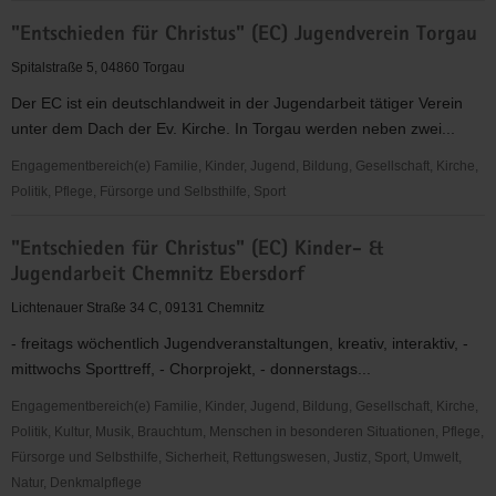
"Entschieden
"Entschieden für Christus" (EC) Jugendverein Torgau
für
Christus"
Spitalstraße 5, 04860 Torgau
(EC)
Der EC ist ein deutschlandweit in der Jugendarbeit tätiger Verein
Jugendkreis
unter dem Dach der Ev. Kirche. In Torgau werden neben zwei...
Mildenau
&
Engagementbereich(e) Familie, Kinder, Jugend, Bildung, Gesellschaft, Kirche,
Mauersberg
Politik, Pflege, Fürsorge und Selbsthilfe, Sport
"Entschieden
"Entschieden für Christus" (EC) Kinder- &
für
Jugendarbeit Chemnitz Ebersdorf
Christus"
(EC)
Lichtenauer Straße 34 C, 09131 Chemnitz
Jugendverein
- freitags wöchentlich Jugendveranstaltungen, kreativ, interaktiv, -
Torgau
mittwochs Sporttreff, - Chorprojekt, - donnerstags...
Engagementbereich(e) Familie, Kinder, Jugend, Bildung, Gesellschaft, Kirche,
Politik, Kultur, Musik, Brauchtum, Menschen in besonderen Situationen, Pflege,
Fürsorge und Selbsthilfe, Sicherheit, Rettungswesen, Justiz, Sport, Umwelt,
Natur, Denkmalpflege