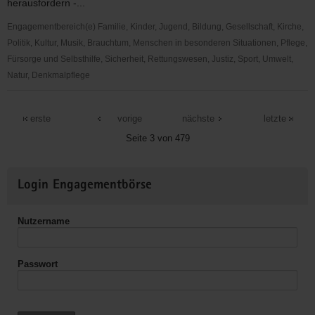
herausfordern -...
Engagementbereich(e) Familie, Kinder, Jugend, Bildung, Gesellschaft, Kirche,
Politik, Kultur, Musik, Brauchtum, Menschen in besonderen Situationen, Pflege,
Fürsorge und Selbsthilfe, Sicherheit, Rettungswesen, Justiz, Sport, Umwelt,
Natur, Denkmalpflege
"Entschieden
für
erste
vorige
nächste
letzte
Christus"
Seite 3 von 479
EC
-
Weitere
Jugendkreis
Login Engagementbörse
Informationen
Mülsen
St.
Nutzername
Jacob
Passwort