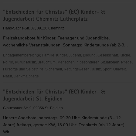
"Entschieden
"Entschieden für Christus" (EC) Kinder- &
für
Jugendarbeit Chemnitz Lutherplatz
Christus"
(EC)
Hans-Sachs-Str. 37, 09126 Chemnitz
Kinder-
Freizeitangebote für Kinder, Teenager und Jugendliche.
&
wöchentliche Veranstaltungen: Sonntags: Kinderstunde (ab 2-3...
Jugendarbeit
Chemnitz
Engagementbereich(e) Familie, Kinder, Jugend, Bildung, Gesellschaft, Kirche,
Ebersdorf
Politik, Kultur, Musik, Brauchtum, Menschen in besonderen Situationen, Pflege,
Fürsorge und Selbsthilfe, Sicherheit, Rettungswesen, Justiz, Sport, Umwelt,
Natur, Denkmalpflege
"Entschieden
"Entschieden für Christus" (EC) Kinder- &
für
Jugendarbeit St. Egidien
Christus"
(EC)
Glauchauer Str. 9, 09356 St. Egidien
Kinder-
Unsere Angebote: samstags, 09.30 Uhr: Kinderstunde (3 - 12
&
Jahre) freitags, gerade KW, 18.00 Uhr: Teenkreis (ab 12 Jahre)
Jugendarbeit
Wir...
Chemnitz