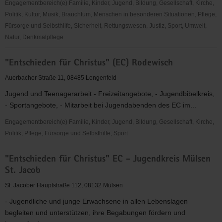
Engagementbereich(e) Familie, Kinder, Jugend, Bildung, Gesellschaft, Kirche,
Politik, Kultur, Musik, Brauchtum, Menschen in besonderen Situationen, Pflege,
Fürsorge und Selbsthilfe, Sicherheit, Rettungswesen, Justiz, Sport, Umwelt,
Natur, Denkmalpflege
"Entschieden
"Entschieden für Christus" (EC) Rodewisch
für
Christus"
Auerbacher Straße 11, 08485 Lengenfeld
(EC)
Jugend und Teenagerarbeit - Freizeitangebote, - Jugendbibelkreis,
Neuensalz
- Sportangebote, - Mitarbeit bei Jugendabenden des EC im...
Engagementbereich(e) Familie, Kinder, Jugend, Bildung, Gesellschaft, Kirche,
Politik, Pflege, Fürsorge und Selbsthilfe, Sport
"Entschieden
"Entschieden für Christus" EC - Jugendkreis Mülsen
für
St. Jacob
Christus"
(EC)
St. Jacober Hauptstraße 112, 08132 Mülsen
Rodewisch
- Jugendliche und junge Erwachsene in allen Lebenslagen
begleiten und unterstützen, ihre Begabungen fördern und