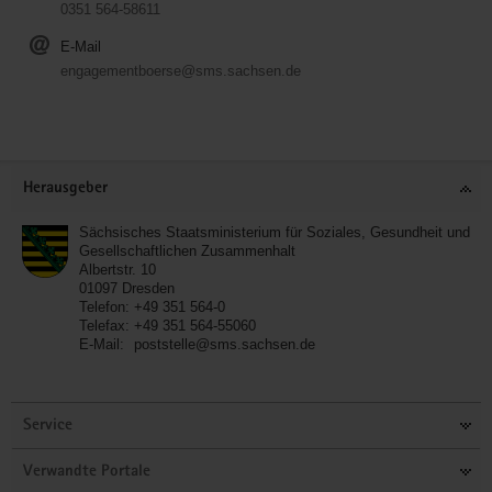
0351 564-58611
E-Mail
engagementboerse@sms.sachsen.de
Service
Herausgeber
Sächsisches Staatsministerium für Soziales, Gesundheit und
Gesellschaftlichen Zusammenhalt
Albertstr. 10
01097
Dresden
Telefon:
+49 351 564-0
Telefax:
+49 351 564-55060
E-Mail:
poststelle@sms.sachsen.de
Service
Verwandte Portale