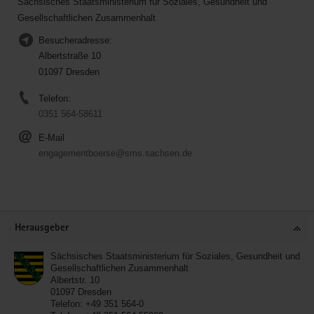
Sächsisches Staatsministerium für Soziales, Gesundheit und
Gesellschaftlichen Zusammenhalt
Besucheradresse:
Albertstraße 10
01097 Dresden
Telefon:
0351 564-58611
E-Mail
engagementboerse@sms.sachsen.de
Service
Herausgeber
Sächsisches Staatsministerium für Soziales, Gesundheit und
Gesellschaftlichen Zusammenhalt
Albertstr. 10
01097
Dresden
Telefon:
+49 351 564-0