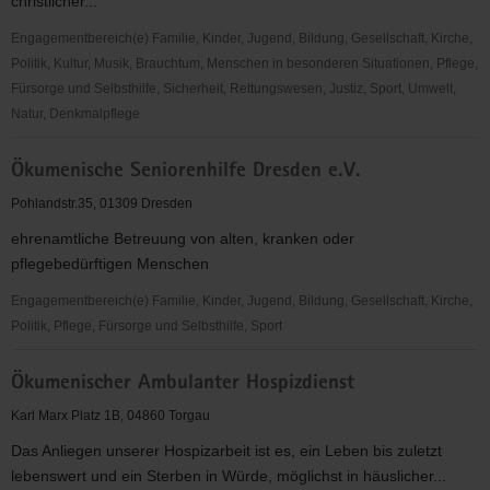
christlicher...
Engagementbereich(e) Familie, Kinder, Jugend, Bildung, Gesellschaft, Kirche,
Politik, Kultur, Musik, Brauchtum, Menschen in besonderen Situationen, Pflege,
Fürsorge und Selbsthilfe, Sicherheit, Rettungswesen, Justiz, Sport, Umwelt,
Natur, Denkmalpflege
Ökum.
Ökumenische Seniorenhilfe Dresden e.V.
Schulverein
Burkhardtsdorf
Pohlandstr.35, 01309 Dresden
e.V.
ehrenamtliche Betreuung von alten, kranken oder
pflegebedürftigen Menschen
Engagementbereich(e) Familie, Kinder, Jugend, Bildung, Gesellschaft, Kirche,
Politik, Pflege, Fürsorge und Selbsthilfe, Sport
Ökumenische
Ökumenischer Ambulanter Hospizdienst
Seniorenhilfe
Dresden
Karl Marx Platz 1B, 04860 Torgau
e.V.
Das Anliegen unserer Hospizarbeit ist es, ein Leben bis zuletzt
lebenswert und ein Sterben in Würde, möglichst in häuslicher...