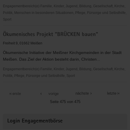
Engagementbereich(e) Familie, Kinder, Jugend, Bildung, Gesellschaft, Kirche,
Politik, Menschen in besonderen Situationen, Pflege, Fürsorge und Selbsthilfe,
Sport
Ökumenischer
Ökumenisches Projekt "BRÜCKEN bauen"
Ambulanter
Hospizdienst
Freiheit 9, 01662 Meißen
Ökumenische Initiative der Meißner Kirchgemeinden in der Stadt
Meißen. Das Ziel der Aktion besteht darin, Christen...
Engagementbereich(e) Familie, Kinder, Jugend, Bildung, Gesellschaft, Kirche,
Politik, Pflege, Fürsorge und Selbsthilfe, Sport
Ökumenisches
Projekt
nächste
letzte
erste
vorige
"BRÜCKEN
Seite 475 von 475
bauen"
Weitere
Login Engagementbörse
Informationen