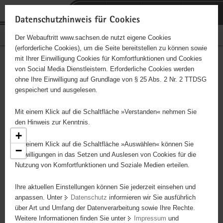
P
Portalübergreifende
o
H
Navigation
Datenschutzhinweis für Cookies
r
a
S
Bürgerschaftliches Engagement
Der Webauftritt www.sachsen.de nutzt eigene Cookies
t
u
e
(erforderliche Cookies), um die Seite bereitstellen zu können sowie
a
p
r
mit Ihrer Einwilligung Cookies für Komfortfunktionen und Cookies
l
t
v
Engagementbörse
Hauptinhalt
von Social Media Dienstleistern. Erforderliche Cookies werden
ü
i
i
ohne Ihre Einwilligung auf Grundlage von § 25 Abs. 2 Nr. 2 TTDSG
b
n
c
gespeichert und ausgelesen.
e
h
e
Ergebnisse als Liste anzeigen
r
a
Mit einem Klick auf die Schaltfläche »Verstanden« nehmen Sie
g
l
den Hinweis zur Kenntnis.
r
t
+
e
Mit einem Klick auf die Schaltfläche »Auswählen« können Sie
−
i
Einwilligungen in das Setzen und Auslesen von Cookies für die
Nutzung von Komfortfunktionen und Soziale Medien erteilen.
f
8
e
2
Ihre aktuellen Einstellungen können Sie jederzeit einsehen und
n
2
anpassen. Unter
Datenschutz
informieren wir Sie ausführlich
d
über Art und Umfang der Datenverarbeitung sowie Ihre Rechte.
e
Weitere Informationen finden Sie unter
Impressum
und
N