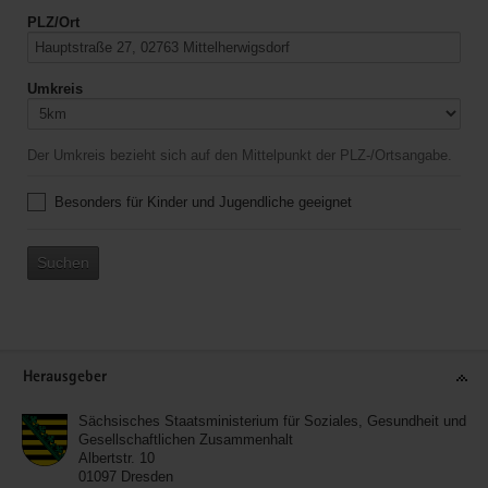
PLZ/Ort
Umkreis
Der Umkreis bezieht sich auf den Mittelpunkt der PLZ-/Ortsangabe.
Besonders für Kinder und Jugendliche geeignet
Suchen
Service
Herausgeber
Sächsisches Staatsministerium für Soziales, Gesundheit und
Gesellschaftlichen Zusammenhalt
Albertstr. 10
01097
Dresden