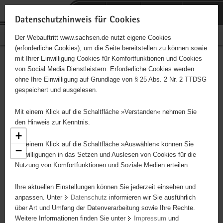
P
Portalübergreifende
o
H
Navigation
Datenschutzhinweis für Cookies
r
a
S
Bürgerschaftliches Engagement
Der Webauftritt www.sachsen.de nutzt eigene Cookies
t
u
e
(erforderliche Cookies), um die Seite bereitstellen zu können sowie
a
p
r
mit Ihrer Einwilligung Cookies für Komfortfunktionen und Cookies
l
t
v
Engagementbörse
Hauptinhalt
von Social Media Dienstleistern. Erforderliche Cookies werden
ü
i
i
ohne Ihre Einwilligung auf Grundlage von § 25 Abs. 2 Nr. 2 TTDSG
b
n
c
gespeichert und ausgelesen.
e
h
e
Ergebnisse als Liste anzeigen
r
a
Mit einem Klick auf die Schaltfläche »Verstanden« nehmen Sie
g
l
den Hinweis zur Kenntnis.
r
t
+
e
Mit einem Klick auf die Schaltfläche »Auswählen« können Sie
−
i
Einwilligungen in das Setzen und Auslesen von Cookies für die
Nutzung von Komfortfunktionen und Soziale Medien erteilen.
f
e
5
Ihre aktuellen Einstellungen können Sie jederzeit einsehen und
7
n
anpassen. Unter
Datenschutz
informieren wir Sie ausführlich
23
d
über Art und Umfang der Datenverarbeitung sowie Ihre Rechte.
25
e
Weitere Informationen finden Sie unter
Impressum
und
N