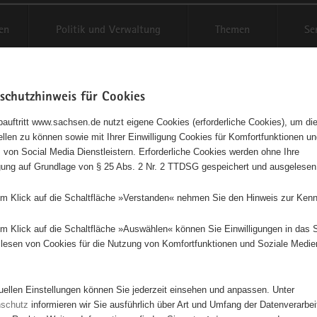
en
Politik und Verwaltung
Themen
Se
schutzhinweis für Cookies
Schriftgröße anpassen
Kontr
auftritt www.sachsen.de nutzt eigene Cookies (erforderliche Cookies), um die
tellen zu können sowie mit Ihrer Einwilligung Cookies für Komfortfunktionen u
agementbörse
t
 von Social Media Dienstleistern. Erforderliche Cookies werden ohne Ihre
igung auf Grundlage von § 25 Abs. 2 Nr. 2 TTDSG gespeichert und ausgelesen
sse als Liste anzeigen
em Klick auf die Schaltfläche »Verstanden« nehmen Sie den Hinweis zur Kenn
em Klick auf die Schaltfläche »Auswählen« können Sie Einwilligungen in das 
lesen von Cookies für die Nutzung von Komfortfunktionen und Soziale Medie
7
4
tuellen Einstellungen können Sie jederzeit einsehen und anpassen. Unter
21
3
nschutz
informieren wir Sie ausführlich über Art und Umfang der Datenverarbe
2