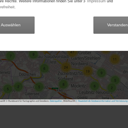
hre Rechte. Weitere Informationen finden Sie unter
Impressum
und
refreiheit
.
8
65
4
66
4
28
Auswählen
Verstanden
50
120
5
7
13
14
15
23
47
9
7
11
24
6
19
9
5
8
6
2
5
2
5
asDE © Bundesamt für Kartographie und Geodäsie,
Datenquellen
, WebAtlasSN
© Staatsbetrieb Geobasisinformation und Vermessung