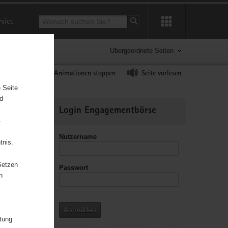
Suchbegriff
rvice
Suche starten
Übergeordnete Seiten
ast erhöhen
Animationen stoppen
Seite vorlesen
 Seite
nd
Weitere
Login Engagementbörse
Informationen
.
Nutzername
tnis.
Setzen
Passwort
n
Anmelden
itung