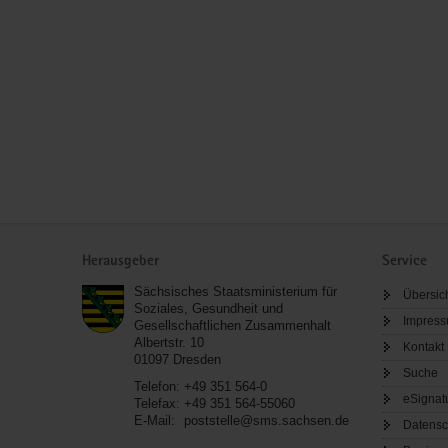
Service
Herausgeber
Service
Sächsisches Staatsministerium für
Übersic
Soziales, Gesundheit und
Impres
Gesellschaftlichen Zusammenhalt
Albertstr. 10
Kontakt
01097
Dresden
Suche
Telefon:
+49 351 564-0
eSignat
Telefax:
+49 351 564-55060
E-Mail:
poststelle@sms.sachsen.de
Datensc