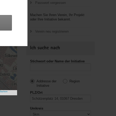
Passwort vergessen
Machen Sie Ihren Verein, Ihr Projekt
oder Ihre Initiative bekannt.
Verein neu registrieren
Ich suche nach
Stichwort oder Name der Initiative
Addresse der
Region
Initiative
 Sachsen
PLZ/Ort
Umkreis