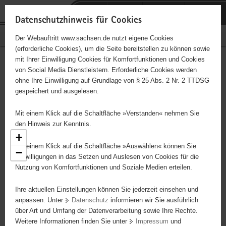
P
Portalübergreifende
o
H
Navigation
Datenschutzhinweis für Cookies
r
a
S
Bürgerschaftliches Engagement
Der Webauftritt www.sachsen.de nutzt eigene Cookies
t
u
e
(erforderliche Cookies), um die Seite bereitstellen zu können sowie
a
p
r
mit Ihrer Einwilligung Cookies für Komfortfunktionen und Cookies
l
t
v
Engagementbörse
Hauptinhalt
von Social Media Dienstleistern. Erforderliche Cookies werden
ü
i
i
ohne Ihre Einwilligung auf Grundlage von § 25 Abs. 2 Nr. 2 TTDSG
b
n
c
gespeichert und ausgelesen.
e
h
e
Ergebnisse als Liste anzeigen
r
a
Mit einem Klick auf die Schaltfläche »Verstanden« nehmen Sie
g
l
den Hinweis zur Kenntnis.
r
t
+
e
Mit einem Klick auf die Schaltfläche »Auswählen« können Sie
−
i
Einwilligungen in das Setzen und Auslesen von Cookies für die
Nutzung von Komfortfunktionen und Soziale Medien erteilen.
f
e
2
Ihre aktuellen Einstellungen können Sie jederzeit einsehen und
n
anpassen. Unter
Datenschutz
informieren wir Sie ausführlich
d
8
über Art und Umfang der Datenverarbeitung sowie Ihre Rechte.
e
Weitere Informationen finden Sie unter
Impressum
und
2
N