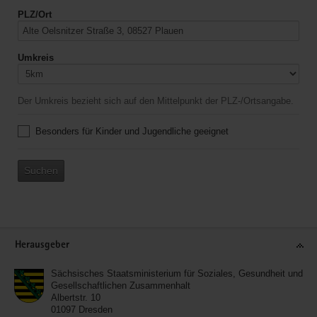
PLZ/Ort
Umkreis
Der Umkreis bezieht sich auf den Mittelpunkt der PLZ-/Ortsangabe.
Besonders für Kinder und Jugendliche geeignet
Suchen
Service
Herausgeber
Sächsisches Staatsministerium für Soziales, Gesundheit und
Gesellschaftlichen Zusammenhalt
Albertstr. 10
01097
Dresden