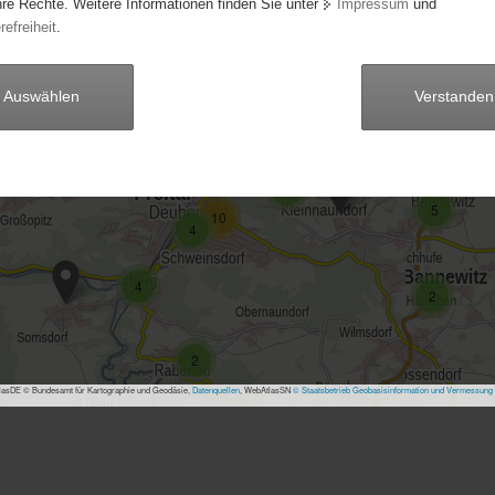
hre Rechte. Weitere Informationen finden Sie unter
Impressum
und
3
refreiheit
.
12
10
3
8
2
Auswählen
Verstanden
4
6
21
6
2
5
10
4
4
2
2
asDE © Bundesamt für Kartographie und Geodäsie,
Datenquellen
, WebAtlasSN
© Staatsbetrieb Geobasisinformation und Vermessung