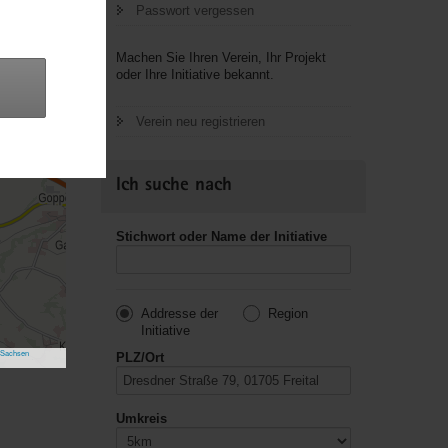
Passwort vergessen
Machen Sie Ihren Verein, Ihr Projekt
oder Ihre Initiative bekannt.
Verein neu registrieren
Ich suche nach
Stichwort oder Name der Initiative
Addresse der
Region
Initiative
 Sachsen
PLZ/Ort
Umkreis