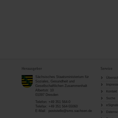
Service
Herausgeber
Service
Sächsisches Staatsministerium für
Übersic
Soziales, Gesundheit und
Impres
Gesellschaftlichen Zusammenhalt
Albertstr. 10
Kontakt
01097
Dresden
Suche
Telefon:
+49 351 564-0
eSignat
Telefax:
+49 351 564-55060
E-Mail:
poststelle@sms.sachsen.de
Datensc