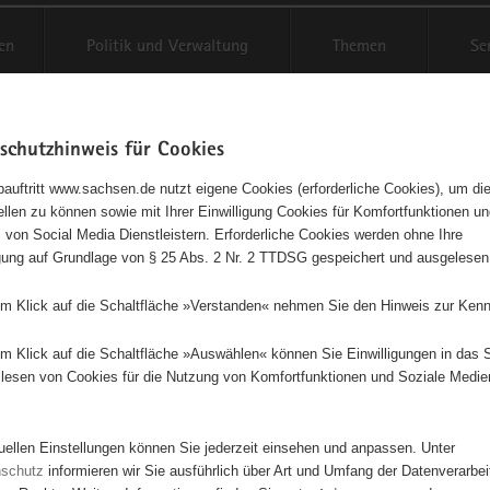
en
Politik und Verwaltung
Themen
Se
schutzhinweis für Cookies
Schriftgröße anpassen
Kontr
auftritt www.sachsen.de nutzt eigene Cookies (erforderliche Cookies), um die
tellen zu können sowie mit Ihrer Einwilligung Cookies für Komfortfunktionen u
agementbörse
t
 von Social Media Dienstleistern. Erforderliche Cookies werden ohne Ihre
igung auf Grundlage von § 25 Abs. 2 Nr. 2 TTDSG gespeichert und ausgelesen
sse als Liste anzeigen
em Klick auf die Schaltfläche »Verstanden« nehmen Sie den Hinweis zur Kenn
em Klick auf die Schaltfläche »Auswählen« können Sie Einwilligungen in das 
lesen von Cookies für die Nutzung von Komfortfunktionen und Soziale Medie
28
10
7
18
tuellen Einstellungen können Sie jederzeit einsehen und anpassen. Unter
25
nschutz
informieren wir Sie ausführlich über Art und Umfang der Datenverarbe
18