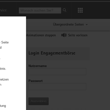
Suchbegriff
rvice
Suche starten
Übergeordnete Seiten
ast erhöhen
Animationen stoppen
Seite vorlesen
 Seite
nd
Weitere
Login Engagementbörse
Informationen
.
Nutzername
tnis.
Setzen
Passwort
n
Anmelden
itung