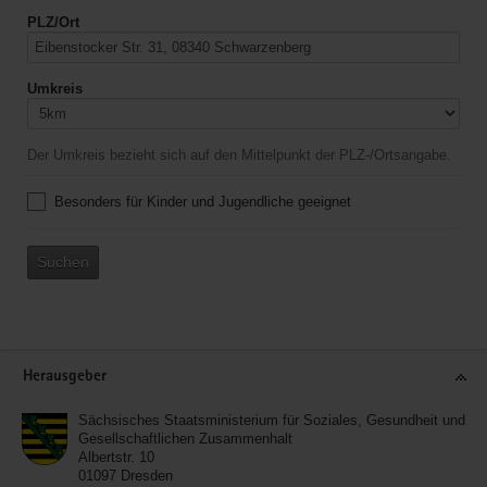
PLZ/Ort
Umkreis
Der Umkreis bezieht sich auf den Mittelpunkt der PLZ-/Ortsangabe.
Besonders für Kinder und Jugendliche geeignet
Suchen
Service
Herausgeber
Sächsisches Staatsministerium für Soziales, Gesundheit und
Gesellschaftlichen Zusammenhalt
Albertstr. 10
01097
Dresden