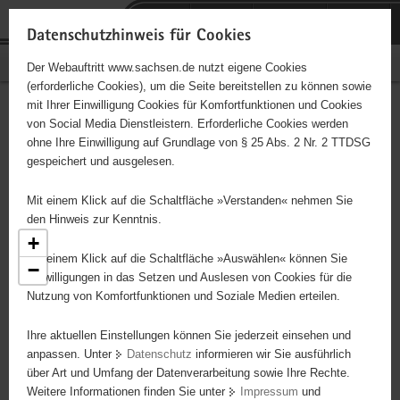
P
Portalübergreifende
o
H
Navigation
Datenschutzhinweis für Cookies
r
a
S
Bürgerschaftliches Engagement
Der Webauftritt www.sachsen.de nutzt eigene Cookies
t
u
e
(erforderliche Cookies), um die Seite bereitstellen zu können sowie
a
p
r
mit Ihrer Einwilligung Cookies für Komfortfunktionen und Cookies
l
t
v
Engagementbörse
Hauptinhalt
von Social Media Dienstleistern. Erforderliche Cookies werden
ü
i
i
ohne Ihre Einwilligung auf Grundlage von § 25 Abs. 2 Nr. 2 TTDSG
b
n
c
gespeichert und ausgelesen.
e
h
e
Ergebnisse als Liste anzeigen
r
a
Mit einem Klick auf die Schaltfläche »Verstanden« nehmen Sie
g
l
den Hinweis zur Kenntnis.
r
t
+
e
Mit einem Klick auf die Schaltfläche »Auswählen« können Sie
5
−
i
Einwilligungen in das Setzen und Auslesen von Cookies für die
2
Nutzung von Komfortfunktionen und Soziale Medien erteilen.
f
e
8
13
Ihre aktuellen Einstellungen können Sie jederzeit einsehen und
n
3
anpassen. Unter
Datenschutz
informieren wir Sie ausführlich
d
10
über Art und Umfang der Datenverarbeitung sowie Ihre Rechte.
e
Weitere Informationen finden Sie unter
Impressum
und
N